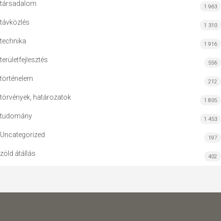
társadalom
1 963
távközlés
1 310
technika
1 916
területfejlesztés
556
történelem
212
törvények, határozatok
1 805
tudomány
1 453
Uncategorized
197
zöld átállás
402