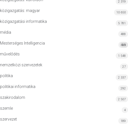
2 319
közigazgatás: magyar
10 650
közigazgatási informatika
5 781
média
488
Mesterséges Intelligencia
420
MI
művelődés
1 548
nemzetközi szervezetek
27
politika
2 337
politikai informatika
292
szakirodalom
2 507
szemle
4
szervezet
189