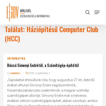
Skip
to
Menu
search
main
Close
content
Menu
Találat: Háziépítésű Computer Club
(HCC)
INFORMATIKA
Búcsú Simonyi Endrétől, a Számítógép-építőtől
by
redaktor
2018. szeptember 1.
„Sajnálattal értesültünk róla, hogy augusztus 27-én, élete 82.
évében elhunyt Simonyi Endre vegyészmérnök,
folyamatszabályozási szakmérnök, a magyar személyi
számítógépek úttörője. Simonyi Endre már a hetvenes
években otthoni számítógépet épített, abban a korban, amikor