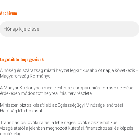
Archívum
Archívum
Legutóbbi bejegyzések
A hőség és szárazság miatti helyzet legkritikusabb öt napja következik –
Magyarország Kormánya
A Magyar Közlönyben megjelentek az európai uniós források elérése
érdekében módosított helyreállítási terv részletei
Miniszteri biztos készíti elő az Egészségügyi Minőségellenőrzési
Hatóság létrehozását
Transzlációs jövőkutatás: a lehetséges jövők szisztematikus
vizsgálatától a jelenben meghozott kutatási, finanszírozási és képzési
döntésekig