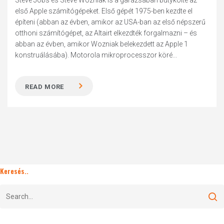
Steve Jobs és Steve Wozniak is a garázsában bütykölte az
első Apple számítógépeket. Első gépét 1975-ben kezdte el
építeni (abban az évben, amikor az USA-ban az első népszerű
otthoni számítógépet, az Altairt elkezdték forgalmazni – és
abban az évben, amikor Wozniak belekezdett az Apple 1
konstruálásába). Motorola mikroprocesszor köré...
READ MORE
Keresés..