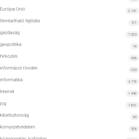
Európai Unió
2 141
fenntartható fejlődés
721
gazdaság
7 020
geopolitika
16
hírközlés
406
információ röviden
203
informatika
3 779
Internet
1 449
jog
1 801
kiberbiztonság
60
környezetvédelem
326
közigazgatás: külföldön