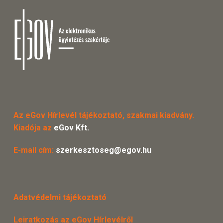
Az eGov Hírlevél tájékoztató, szakmai kiadvány.
Kiadója az
eGov Kft.
E-mail cím:
szerkesztoseg@egov.hu
Adatvédelmi tájékoztató
Leiratkozás az eGov Hírlevélről