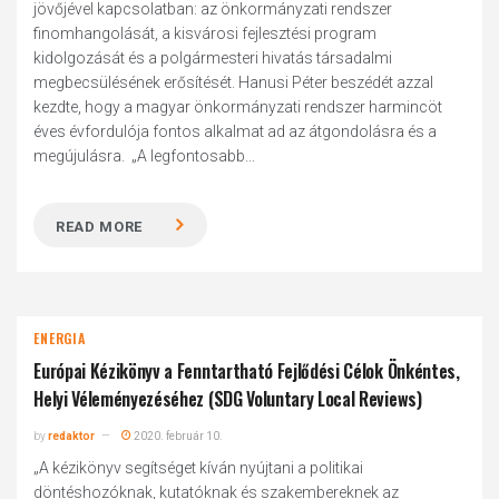
jövőjével kapcsolatban: az önkormányzati rendszer
finomhangolását, a kisvárosi fejlesztési program
kidolgozását és a polgármesteri hivatás társadalmi
megbecsülésének erősítését. Hanusi Péter beszédét azzal
kezdte, hogy a magyar önkormányzati rendszer harmincöt
éves évfordulója fontos alkalmat ad az átgondolásra és a
megújulásra. „A legfontosabb...
READ MORE
ENERGIA
Európai Kézikönyv a Fenntartható Fejlődési Célok Önkéntes,
Helyi Véleményezéséhez (SDG Voluntary Local Reviews)
by
redaktor
2020. február 10.
„A kézikönyv segítséget kíván nyújtani a politikai
döntéshozóknak, kutatóknak és szakembereknek az