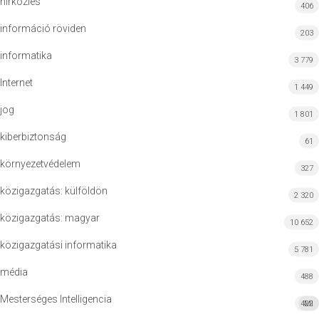
hírközlés
406
információ röviden
203
informatika
3 779
Internet
1 449
jog
1 801
kiberbiztonság
61
környezetvédelem
327
közigazgatás: külföldön
2 320
közigazgatás: magyar
10 652
közigazgatási informatika
5 781
média
488
Mesterséges Intelligencia
422
MI