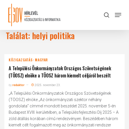
Skip
to
Menu
search
main
Close
content
Menu
Találat: helyi politika
KÖZIGAZGATÁS: MAGYAR
A Települési Önkormányzatok Országos Szövetségének
(TÖOSZ) elnöke a TÖOSZ három kiemelt céljáról beszélt
by
redaktor
2025. november 23.
„A Települési Önkormányzatok Országos Szövetségének
(TÖOSZ) elnöke „Az önkormányzati szektor néhány
gondolata” címmel mondott beszédet 2025. november 5-én
Budapest XVIII. kerületében, a Településfejlesztési Díj 2025 – A
zöld átállás korában című rendezvényen. Beszédében három
kiemelt célt fogalmazott meg az önkormányzati rendszer