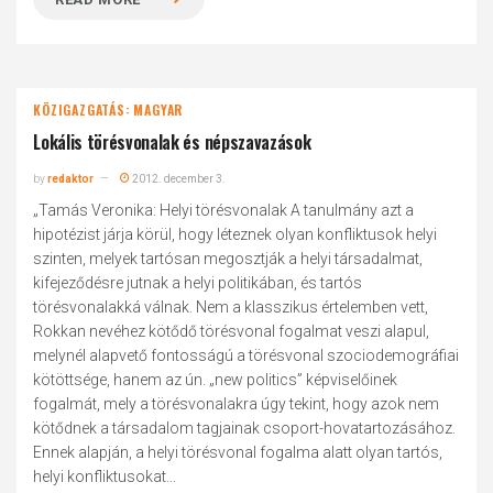
KÖZIGAZGATÁS: MAGYAR
Lokális törésvonalak és népszavazások
by
redaktor
2012. december 3.
„Tamás Veronika: Helyi törésvonalak A tanulmány azt a
hipotézist járja körül, hogy léteznek olyan konfliktusok helyi
szinten, melyek tartósan megosztják a helyi társadalmat,
kifejeződésre jutnak a helyi politikában, és tartós
törésvonalakká válnak. Nem a klasszikus értelemben vett,
Rokkan nevéhez kötődő törésvonal fogalmat veszi alapul,
melynél alapvető fontosságú a törésvonal szociodemográfiai
kötöttsége, hanem az ún. „new politics” képviselőinek
fogalmát, mely a törésvonalakra úgy tekint, hogy azok nem
kötődnek a társadalom tagjainak csoport-hovatartozásához.
Ennek alapján, a helyi törésvonal fogalma alatt olyan tartós,
helyi konfliktusokat...