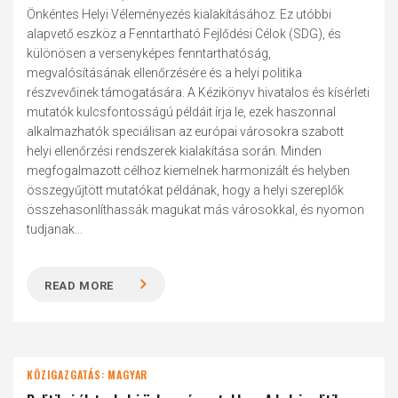
Önkéntes Helyi Véleményezés kialakításához. Ez utóbbi
alapvető eszköz a Fenntartható Fejlődési Célok (SDG), és
különösen a versenyképes fenntarthatóság,
megvalósításának ellenőrzésére és a helyi politika
részvevőinek támogatására. A Kézikönyv hivatalos és kísérleti
mutatók kulcsfontosságú példáit írja le, ezek haszonnal
alkalmazhatók speciálisan az európai városokra szabott
helyi ellenőrzési rendszerek kialakítása során. Minden
megfogalmazott célhoz kiemelnek harmonizált és helyben
összegyűjtött mutatókat példának, hogy a helyi szereplők
összehasonlíthassák magukat más városokkal, és nyomon
tudjanak...
READ MORE
KÖZIGAZGATÁS: MAGYAR