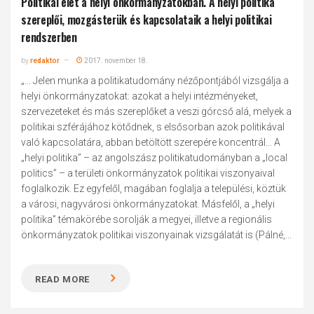
Politikai élet a helyi önkormányzatokban. A helyi politika
szereplői, mozgásterük és kapcsolataik a helyi politikai
rendszerben
by
redaktor
2017. november 18.
„... Jelen munka a politikatudomány nézőpontjából vizsgálja a
helyi önkormányzatokat: azokat a helyi intézményeket,
szervezeteket és más szereplőket a veszi górcső alá, melyek a
politikai szférájához kötődnek, s elsősorban azok politikával
való kapcsolatára, abban betöltött szerepére koncentrál... A
„helyi politika” – az angolszász politikatudományban a „local
politics” – a területi önkormányzatok politikai viszonyaival
foglalkozik. Ez egyfelől, magában foglalja a települési, köztük
a városi, nagyvárosi önkormányzatokat. Másfelől, a „helyi
politika” témakörébe sorolják a megyei, illetve a regionális
önkormányzatok politikai viszonyainak vizsgálatát is (Pálné,...
READ MORE