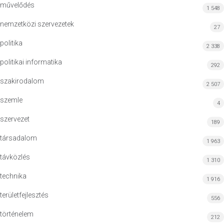
művelődés
1 548
nemzetközi szervezetek
27
politika
2 338
politikai informatika
292
szakirodalom
2 507
szemle
4
szervezet
189
társadalom
1 963
távközlés
1 310
technika
1 916
területfejlesztés
556
történelem
212