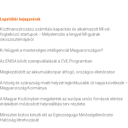
Legutóbbi bejegyzések
Közfinanszírozású számítási kapacitás és alkalmazott MI-vel
foglalkozó startupok – Mélyelemzés a lengyel MI-gyárak
ökoszisztémájáról
Ki felügyeli a mesterséges intelligenciát Magyarországon?
Az ENISA bővíti szerepvállalását a CVE Programban
Megkezdődött az akkumulátoripar átfogó, országos ellenőrzése
A hőség és szárazság miatti helyzet legkritikusabb öt napja következik –
Magyarország Kormánya
A Magyar Közlönyben megjelentek az európai uniós források elérése
érdekében módosított helyreállítási terv részletei
Miniszteri biztos készíti elő az Egészségügyi Minőségellenőrzési
Hatóság létrehozását