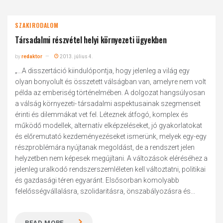
SZAKIRODALOM
Társadalmi részvétel helyi környezeti ügyekben
by
redaktor
2013. július 4.
„...A disszertáció kiindulópontja, hogy jelenleg a világ egy
olyan bonyolult és összetett válságban van, amelyre nem volt
példa az emberiség történelmében. A dolgozat hangsúlyosan
a válság környezeti- társadalmi aspektusainak szegmenseit
érinti és dilemmákat vet fel. Léteznek átfogó, komplex és
működő modellek, alternatív elképzeléseket, jó gyakorlatokat
és előremutató kezdeményezéseket ismerünk, melyek egy-egy
részproblémára nyújtanak megoldást, de a rendszert jelen
helyzetben nem képesek megújítani. A változások eléréséhez a
jelenleg uralkodó rendszerszemléleten kell változtatni, politikai
és gazdasági téren egyaránt. Elsősorban komolyabb
felelősségvállalásra, szolidaritásra, önszabályozásra és...
READ MORE