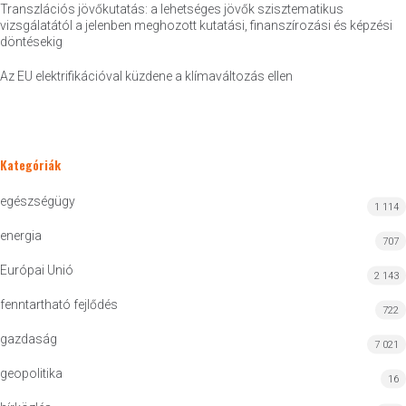
Transzlációs jövőkutatás: a lehetséges jövők szisztematikus
vizsgálatától a jelenben meghozott kutatási, finanszírozási és képzési
döntésekig
Az EU elektrifikációval küzdene a klímaváltozás ellen
Kategóriák
egészségügy
1 114
energia
707
Európai Unió
2 143
fenntartható fejlődés
722
gazdaság
7 021
geopolitika
16