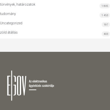
törvények, határozatok
1 805
tudomány
1 453
Uncategorized
197
zöld átállás
403