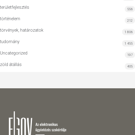
területfejlesztés
556
történelem
212
törvények, határozatok
1 806
tudomány
1 455
Uncategorized
197
zöld átállás
405