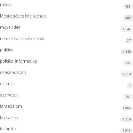
média
488
Mesterséges Intelligencia
427
MI
művelődés
1 549
nemzetközi szervezetek
27
politika
2 340
politikai informatika
292
szakirodalom
2 510
szemle
4
szervezet
189
társadalom
1 964
távközlés
1 310
technika
1 918