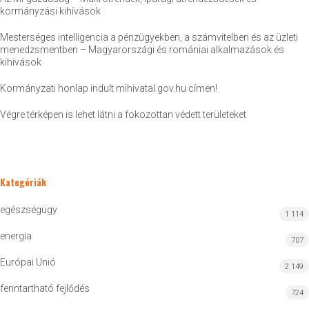
kormányzási kihívások
Mesterséges intelligencia a pénzügyekben, a számvitelben és az üzleti
menedzsmentben – Magyarországi és romániai alkalmazások és
kihívások
Kormányzati honlap indult mihivatal.gov.hu címen!
Végre térképen is lehet látni a fokozottan védett területeket
Kategóriák
egészségügy
1 114
energia
707
Európai Unió
2 149
fenntartható fejlődés
724