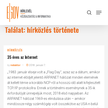
Skip
to
Menu
search
main
Close
content
Menu
Találat: hírközlés története
HÍRKÖZLÉS
35 éves az Internet
by
redaktor
2018. január 7.
„1983. január elseje volt a „Flag Day", azaz az a dátum, amikor
az internet elődjét jelentő ARPANET hálózat minden elemének
át kellett térnie a korábbi NCP-ről a hosszú idő alatt kifejlesztett
TCP/IP protokollra. Ennek a történelmi eseménynek a 35-ik
évfordulóját ünnepeljük most, 2018 első napjaiban. Az
ARPANET hálózat 1969-es elindulása után – amikor
mindössze négy számítógép volt összekötve az USA-n belül