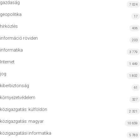
gazdaság
7 024
geopolitika
17
hírközlés
406
információ röviden
203
informatika
3 779
Internet
1 449
jog
1 802
kiberbiztonság
61
környezetvédelem
327
közigazgatás: külföldön
2 321
közigazgatás: magyar
10 659
közigazgatási informatika
5 783