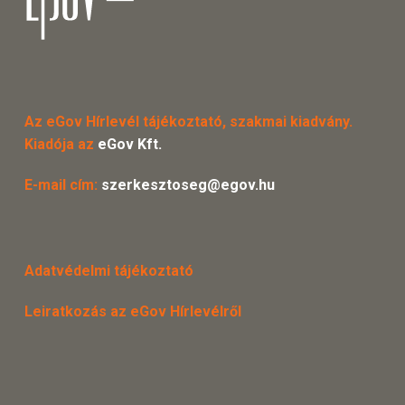
Az eGov Hírlevél tájékoztató, szakmai kiadvány.
Kiadója az
eGov Kft.
E-mail cím:
szerkesztoseg@egov.hu
Adatvédelmi tájékoztató
Leiratkozás az eGov Hírlevélről