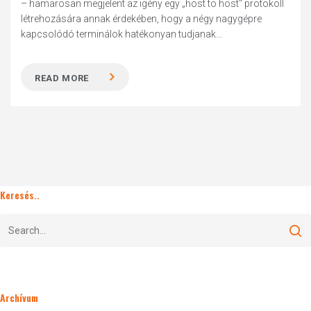
– hamarosan megjelent az igény egy „host to host" protokoll
létrehozására annak érdekében, hogy a négy nagygépre
kapcsolódó terminálok hatékonyan tudjanak...
READ MORE
Keresés..
Archívum