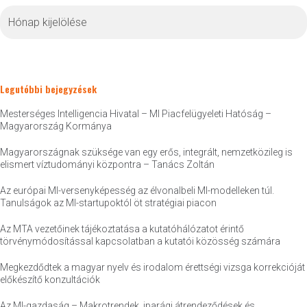
Archívum
Legutóbbi bejegyzések
Mesterséges Intelligencia Hivatal – MI Piacfelügyeleti Hatóság –
Magyarország Kormánya
Magyarországnak szüksége van egy erős, integrált, nemzetközileg is
elismert víztudományi központra – Tanács Zoltán
Az európai MI-versenyképesség az élvonalbeli MI-modelleken túl.
Tanulságok az MI-startupoktól öt stratégiai piacon
Az MTA vezetőinek tájékoztatása a kutatóhálózatot érintő
törvénymódosítással kapcsolatban a kutatói közösség számára
Megkezdődtek a magyar nyelv és irodalom érettségi vizsga korrekcióját
előkészítő konzultációk
Az MI-gazdaság – Makrotrendek, iparági átrendeződések és