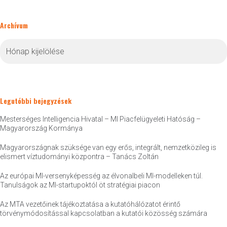
Archívum
Archívum
Legutóbbi bejegyzések
Mesterséges Intelligencia Hivatal – MI Piacfelügyeleti Hatóság –
Magyarország Kormánya
Magyarországnak szüksége van egy erős, integrált, nemzetközileg is
elismert víztudományi központra – Tanács Zoltán
Az európai MI-versenyképesség az élvonalbeli MI-modelleken túl.
Tanulságok az MI-startupoktól öt stratégiai piacon
Az MTA vezetőinek tájékoztatása a kutatóhálózatot érintő
törvénymódosítással kapcsolatban a kutatói közösség számára