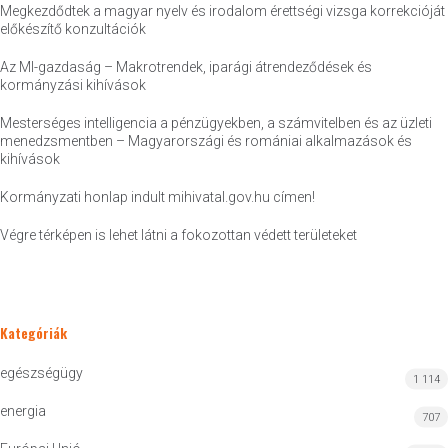
Megkezdődtek a magyar nyelv és irodalom érettségi vizsga korrekcióját
előkészítő konzultációk
Az MI-gazdaság – Makrotrendek, iparági átrendeződések és
kormányzási kihívások
Mesterséges intelligencia a pénzügyekben, a számvitelben és az üzleti
menedzsmentben – Magyarországi és romániai alkalmazások és
kihívások
Kormányzati honlap indult mihivatal.gov.hu címen!
Végre térképen is lehet látni a fokozottan védett területeket
Kategóriák
egészségügy
1 114
energia
707