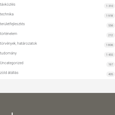
távközlés
1 310
technika
1 918
területfejlesztés
556
történelem
212
törvények, határozatok
1 806
tudomány
1 455
Uncategorized
197
zöld átállás
405