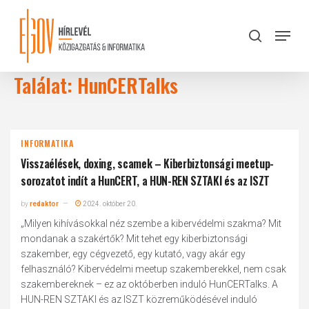
Skip
to
Menu
search
main
Close
content
Menu
Találat: HunCERTalks
INFORMATIKA
Visszaélések, doxing, scamek – Kiberbiztonsági meetup-
sorozatot indít a HunCERT, a HUN-REN SZTAKI és az ISZT
by
redaktor
2024. október 20.
„Milyen kihívásokkal néz szembe a kibervédelmi szakma? Mit
mondanak a szakértők? Mit tehet egy kiberbiztonsági
szakember, egy cégvezető, egy kutató, vagy akár egy
felhasználó? Kibervédelmi meetup szakemberekkel, nem csak
szakembereknek – ez az októberben induló HunCERTalks. A
HUN-REN SZTAKI és az ISZT közreműködésével induló