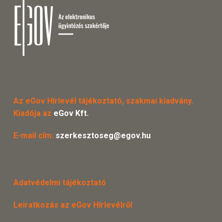
Az eGov Hírlevél tájékoztató, szakmai kiadvány.
Kiadója az
eGov Kft.
E-mail cím:
szerkesztoseg@egov.hu
Adatvédelmi tájékoztató
Leiratkozás az eGov Hírlevélről