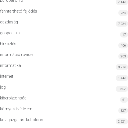
Európai Unió
2 149
fenntartható fejlődés
724
gazdaság
7 024
geopolitika
17
hírközlés
406
információ röviden
203
informatika
3 779
Internet
1 449
jog
1 802
kiberbiztonság
61
környezetvédelem
327
közigazgatás: külföldön
2 321