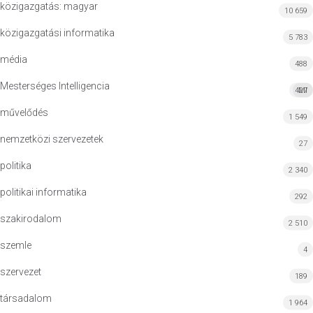
közigazgatás: magyar
10 659
közigazgatási informatika
5 783
média
488
Mesterséges Intelligencia
427
MI
művelődés
1 549
nemzetközi szervezetek
27
politika
2 340
politikai informatika
292
szakirodalom
2 510
szemle
4
szervezet
189
társadalom
1 964