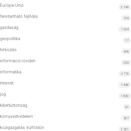
Európai Unió
2 149
fenntartható fejlődés
724
gazdaság
7 024
geopolitika
17
hírközlés
406
információ röviden
203
informatika
3 779
Internet
1 449
jog
1 802
kiberbiztonság
61
környezetvédelem
327
közigazgatás: külföldön
2 321