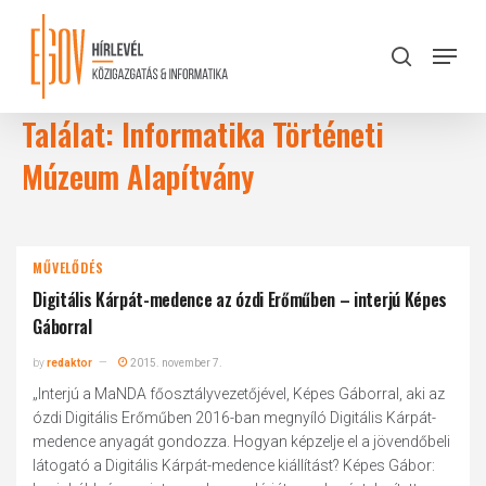
Skip
to
Menu
search
main
Close
content
Menu
Találat: Informatika Történeti
Múzeum Alapítvány
MŰVELŐDÉS
Digitális Kárpát-medence az ózdi Erőműben – interjú Képes
Gáborral
by
redaktor
2015. november 7.
„Interjú a MaNDA főosztályvezetőjével, Képes Gáborral, aki az
ózdi Digitális Erőműben 2016-ban megnyíló Digitális Kárpát-
medence anyagát gondozza. Hogyan képzelje el a jövendőbeli
látogató a Digitális Kárpát-medence kiállítást? Képes Gábor: