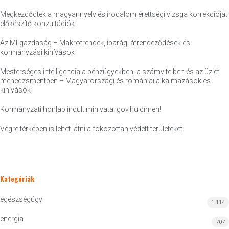
Megkezdődtek a magyar nyelv és irodalom érettségi vizsga korrekcióját
előkészítő konzultációk
Az MI-gazdaság – Makrotrendek, iparági átrendeződések és
kormányzási kihívások
Mesterséges intelligencia a pénzügyekben, a számvitelben és az üzleti
menedzsmentben – Magyarországi és romániai alkalmazások és
kihívások
Kormányzati honlap indult mihivatal.gov.hu címen!
Végre térképen is lehet látni a fokozottan védett területeket
Kategóriák
egészségügy
1 114
energia
707