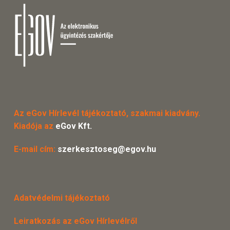
Az eGov Hírlevél tájékoztató, szakmai kiadvány.
Kiadója az
eGov Kft.
E-mail cím:
szerkesztoseg@egov.hu
Adatvédelmi tájékoztató
Leiratkozás az eGov Hírlevélről