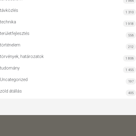
1 964
távközlés
1 310
technika
1 918
területfejlesztés
556
történelem
212
törvények, határozatok
1 806
tudomány
1 455
Uncategorized
197
zöld átállás
405