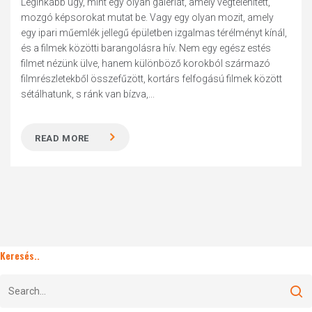
Leginkább úgy, mint egy olyan galériát, amely végtelenített,
mozgó képsorokat mutat be. Vagy egy olyan mozit, amely
egy ipari műemlék jellegű épületben izgalmas térélményt kínál,
és a filmek közötti barangolásra hív. Nem egy egész estés
filmet nézünk ülve, hanem különböző korokból származó
filmrészletekből összefűzött, kortárs felfogású filmek között
sétálhatunk, s ránk van bízva,...
READ MORE
Keresés..