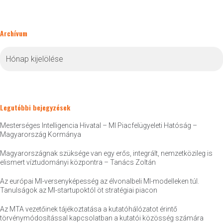
Archívum
Archívum
Legutóbbi bejegyzések
Mesterséges Intelligencia Hivatal – MI Piacfelügyeleti Hatóság –
Magyarország Kormánya
Magyarországnak szüksége van egy erős, integrált, nemzetközileg is
elismert víztudományi központra – Tanács Zoltán
Az európai MI-versenyképesség az élvonalbeli MI-modelleken túl.
Tanulságok az MI-startupoktól öt stratégiai piacon
Az MTA vezetőinek tájékoztatása a kutatóhálózatot érintő
törvénymódosítással kapcsolatban a kutatói közösség számára