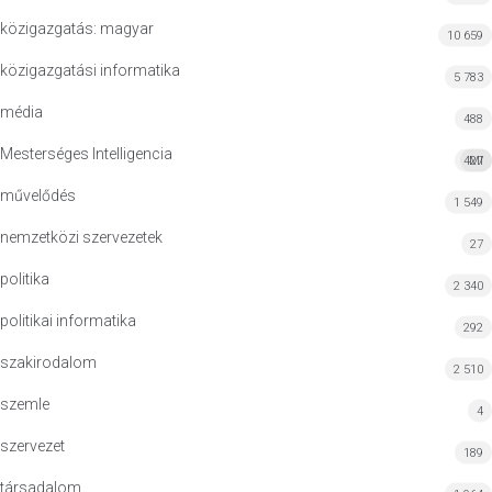
közigazgatás: magyar
10 659
közigazgatási informatika
5 783
média
488
Mesterséges Intelligencia
427
MI
művelődés
1 549
nemzetközi szervezetek
27
politika
2 340
politikai informatika
292
szakirodalom
2 510
szemle
4
szervezet
189
társadalom