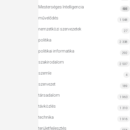
Mesterséges Intelligencia
422
MI
művelődés
1 548
nemzetközi szervezetek
27
politika
2 338
politikai informatika
292
szakirodalom
2 507
szemle
4
szervezet
189
társadalom
1 963
távközlés
1 310
technika
1 916
területfejlesztés