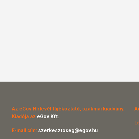
Az eGov Hírlevél tájékoztató, szakmai kiadvány.
A
Kiadója az
eGov Kft.
L
E-mail cím:
szerkesztoseg@egov.hu