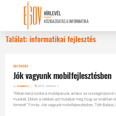
Skip
to
main
content
Találat: informatikai fejlesztés
GAZDASÁG
Jók vagyunk mobilfejlesztésben
by
redaktor
2010. október 1.
"Ritkán kerül szóba a mobiliparunk, amikor az országimázsról 
munkáit. Ebben a cikkben azt mutatjuk meg, hogy az önállóan d
hírnevét." Forrás: Jók vagyunk mobilfejlesztésben, Tóth Balázs,