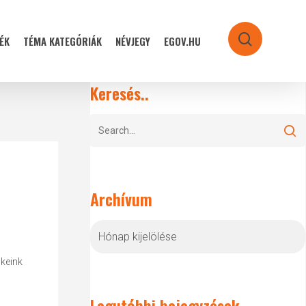
ÉK
TÉMA KATEGÓRIÁK
NÉVJEGY
EGOV.HU
search
Keresés..
Archívum
Archívum
ökeink
Legutóbbi bejegyzések