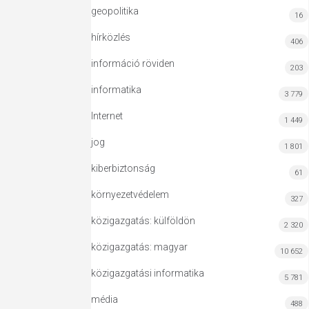
geopolitika
16
hírközlés
406
információ röviden
203
informatika
3 779
Internet
1 449
jog
1 801
kiberbiztonság
61
környezetvédelem
327
közigazgatás: külföldön
2 320
közigazgatás: magyar
10 652
közigazgatási informatika
5 781
média
488