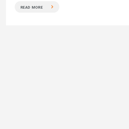
READ MORE
Hit enter to search or ESC to close