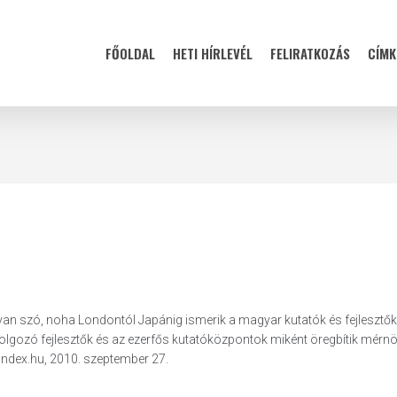
FŐOLDAL
HETI HÍRLEVÉL
FELIRATKOZÁS
CÍMK
van szó, noha Londontól Japánig ismerik a magyar kutatók és fejlesztők
olgozó fejlesztők és az ezerfős kutatóközpontok miként öregbítik mérn
 Index.hu, 2010. szeptember 27.