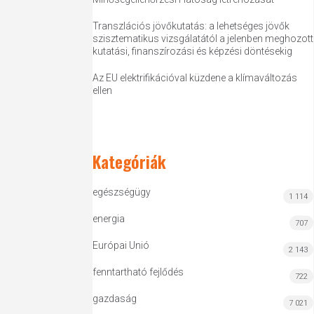
Transzlációs jövőkutatás: a lehetséges jövők
szisztematikus vizsgálatától a jelenben meghozott
kutatási, finanszírozási és képzési döntésekig
Az EU elektrifikációval küzdene a klímaváltozás
ellen
Kategóriák
egészségügy
1 114
energia
707
Európai Unió
2 143
fenntartható fejlődés
722
gazdaság
7 021