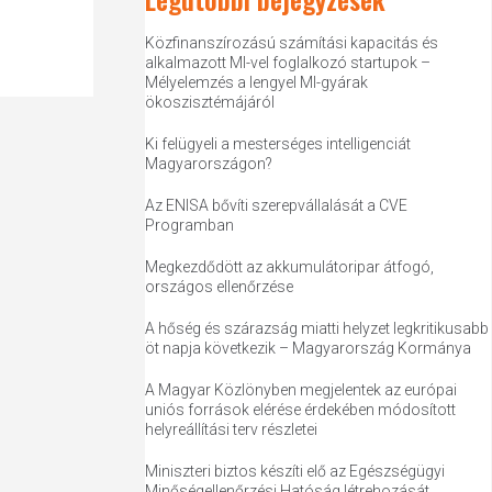
Közfinanszírozású számítási kapacitás és
alkalmazott MI-vel foglalkozó startupok –
Mélyelemzés a lengyel MI-gyárak
ökoszisztémájáról
Ki felügyeli a mesterséges intelligenciát
Magyarországon?
Az ENISA bővíti szerepvállalását a CVE
Programban
Megkezdődött az akkumulátoripar átfogó,
országos ellenőrzése
A hőség és szárazság miatti helyzet legkritikusabb
öt napja következik – Magyarország Kormánya
A Magyar Közlönyben megjelentek az európai
uniós források elérése érdekében módosított
helyreállítási terv részletei
Miniszteri biztos készíti elő az Egészségügyi
Minőségellenőrzési Hatóság létrehozását