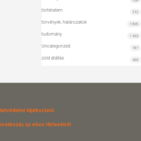
556
történelem
212
törvények, határozatok
1 805
tudomány
1 453
Uncategorized
197
zöld átállás
403
datvédelmi tájékoztató
eiratkozás az eGov Hírlevélről