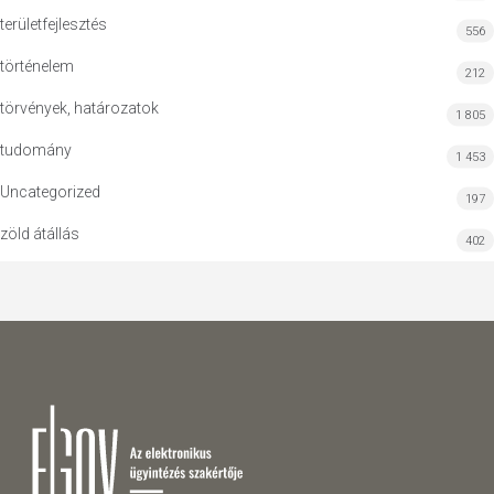
területfejlesztés
556
történelem
212
törvények, határozatok
1 805
tudomány
1 453
Uncategorized
197
zöld átállás
402