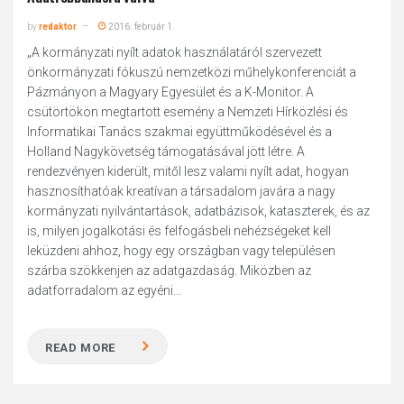
by
redaktor
2016. február 1.
„A kormányzati nyílt adatok használatáról szervezett
önkormányzati fókuszú nemzetközi műhelykonferenciát a
Pázmányon a Magyary Egyesület és a K-Monitor. A
csütörtökön megtartott esemény a Nemzeti Hírközlési és
Informatikai Tanács szakmai együttműködésével és a
Holland Nagykövetség támogatásával jött létre. A
rendezvényen kiderült, mitől lesz valami nyílt adat, hogyan
hasznosíthatóak kreatívan a társadalom javára a nagy
kormányzati nyilvántartások, adatbázisok, kataszterek, és az
is, milyen jogalkotási és felfogásbeli nehézségeket kell
leküzdeni ahhoz, hogy egy országban vagy településen
szárba szökkenjen az adatgazdaság. Miközben az
adatforradalom az egyéni...
READ MORE