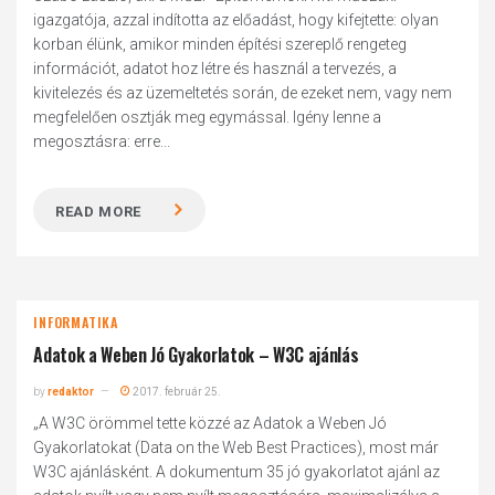
igazgatója, azzal indította az előadást, hogy kifejtette: olyan
korban élünk, amikor minden építési szereplő rengeteg
információt, adatot hoz létre és használ a tervezés, a
kivitelezés és az üzemeltetés során, de ezeket nem, vagy nem
megfelelően osztják meg egymással. Igény lenne a
megosztásra: erre...
READ MORE
INFORMATIKA
Adatok a Weben Jó Gyakorlatok – W3C ajánlás
by
redaktor
2017. február 25.
„A W3C örömmel tette közzé az Adatok a Weben Jó
Gyakorlatokat (Data on the Web Best Practices), most már
W3C ajánlásként. A dokumentum 35 jó gyakorlatot ajánl az