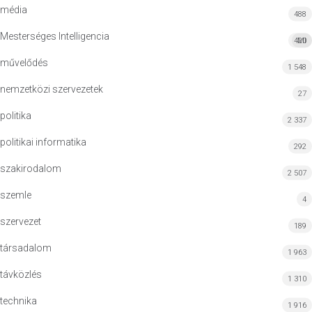
média
488
Mesterséges Intelligencia
420
MI
művelődés
1 548
nemzetközi szervezetek
27
politika
2 337
politikai informatika
292
szakirodalom
2 507
szemle
4
szervezet
189
társadalom
1 963
távközlés
1 310
technika
1 916