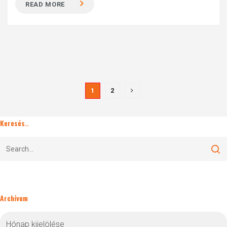
READ MORE
1
2
Keresés..
Archívum
Archívum