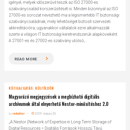
igényel, melyek időszerűvé teszik az ISO 27000-es
szabványcsalád korszerűsítését is. Minden bizonnyal az ISO
27000-es sorozat nevezhető ma a legismertebb IT biztonsági
szabványcsaládnak, mely lehetőséget biztosít szervezeti
akkreditációra, ugyanakkor vállalatok ezrei alkalmazzák
szerte a világon IT biztonsági keretrendszerük alapköveiként.
A 27001-es és 27002-es szabvány utolsó,...
READ MORE
KÖZIGAZGATÁS: KÜLFÖLDÖN
Magyarázó megjegyzések a megbízható digitális
archívumok által elnyerhető Nestor-minősítéshez 2.0
by
redaktor
2019. május 25.
„A Nestor (Network of Expertise in Long-Term Storage of
Digital Resources = Digitális Források Hosszú Távú