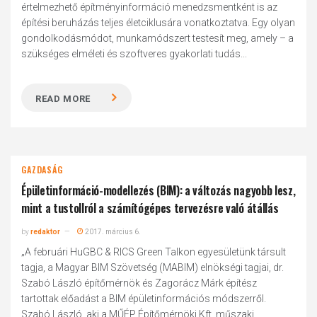
értelmezhető építményinformáció menedzsmentként is az
építési beruházás teljes életciklusára vonatkoztatva. Egy olyan
gondolkodásmódot, munkamódszert testesít meg, amely – a
szükséges elméleti és szoftveres gyakorlati tudás...
READ MORE
GAZDASÁG
Épületinformáció-modellezés (BIM): a változás nagyobb lesz,
mint a tustollról a számítógépes tervezésre való átállás
by
redaktor
2017. március 6.
„A februári HuGBC & RICS Green Talkon egyesületünk társult
tagja, a Magyar BIM Szövetség (MABIM) elnökségi tagjai, dr.
Szabó László építőmérnök és Zagorácz Márk építész
tartottak előadást a BIM épületinformációs módszerről.
Szabó László, aki a MŰÉP Építőmérnöki Kft. műszaki