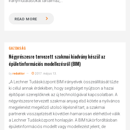
iránymutatásokat tartalmaz,...
READ MORE
GAZDASÁG
Négyrészesre tervezett szakmai kiadvány készül az
épületinformációs modellezésről (BIM)
by
redaktor
2017. május 13.
„A Lechner Tudásközpont BIM irányelvek összeállítását tűzte
ki célul annak érdekében, hogy segítséget nyújtson a hazai
építőipari szereplőknek az új technológiával kapcsolatban. A
négyrészesre tervezett szakmai anyag első kötete a nyilvános
megjelenést megelőző utolsó lépésnél tart, a szakmai
partnerek visszajelzését követően hamarosan elérhetővé válik
a Lechner Tudásközpont honlapján. A BIM tükörfordításban
épületinformációs modellt vagy modellezést jelent, de