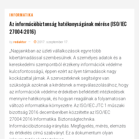
INFORMATIKA
Az információbiztonság hatékonyságának mérése (ISO/IEC
27004:2016)
by
redaktor
2017. szeptember 17.
„Napjainkban az üzleti vállalkozások egyre több
kibertámadással szembesülnek. A személyes adatok és a
kereskedelmi szempontból érzékeny információk védelme
kulcsfontosságú, éppen ezért az ilyen támadások nagy
kockázattal járnak. A szervezeteknek segítségre van
szükségük azoknak a kérdésnek a megválaszolásához, hogy
az információik védelme érdekében befektetett intézkedések
mennyire hatékonyak, és hogyan reagálnak a folyamatosan
változó informatikai környezetre. Az ISO/IEC JTC 1 műszaki
bizottság 2016 decemberében közzétette az ISO/IEC
27004:2016 Informatika. Biztonságtechnika.
Információbiztonság-irányítás. Megfigyelés, mérés, elemzés
és értékelés című szabványt. Ez a dokumentum olyan