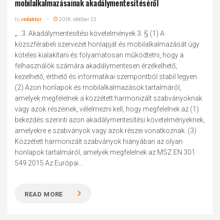
mobilalkalmazásainak akadálymentesítéséről
by
redaktor
2018. október 23.
„...3. Akadálymentesítési követelmények 3. § (1) A
közszférabeli szervezet honlapját és mobilalkalmazását úgy
köteles kialakítani és folyamatosan működtetni, hogy a
felhasználók számára akadálymentesen érzékelhető,
kezelhető, érthető és informatikai szempontból stabil legyen.
(2) Azon honlapok és mobilalkalmazások tartalmáról,
amelyek megfelelnek a közzétett harmonizált szabványoknak
vagy azok részeinek, vélelmezni kell, hogy megfelelnek az (1)
bekezdés szerinti azon akadálymentesítési követelményeknek,
amelyekre e szabványok vagy azok részei vonatkoznak. (3)
Közzétett harmonizált szabványok hiányában az olyan
honlapok tartalmáról, amelyek megfelelnek az MSZ EN 301
549:2015 Az Európai...
READ MORE