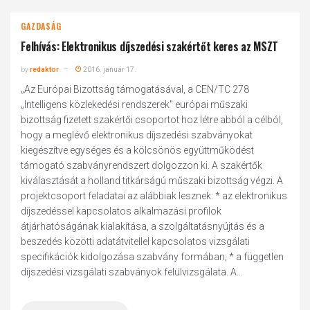
GAZDASÁG
Felhívás: Elektronikus díjszedési szakértőt keres az MSZT
by
redaktor
2016. január 17.
„Az Európai Bizottság támogatásával, a CEN/TC 278
„Intelligens közlekedési rendszerek" európai műszaki
bizottság fizetett szakértői csoportot hoz létre abból a célból,
hogy a meglévő elektronikus díjszedési szabványokat
kiegészítve egységes és a kölcsönös együttműködést
támogató szabványrendszert dolgozzon ki. A szakértők
kiválasztását a holland titkárságú műszaki bizottság végzi. A
projektcsoport feladatai az alábbiak lesznek: * az elektronikus
díjszedéssel kapcsolatos alkalmazási profilok
átjárhatóságának kialakítása, a szolgáltatásnyújtás és a
beszedés közötti adatátvitellel kapcsolatos vizsgálati
specifikációk kidolgozása szabvány formában; * a független
díjszedési vizsgálati szabványok felülvizsgálata. A...