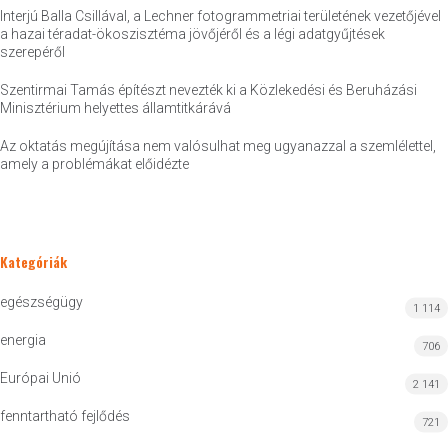
Interjú Balla Csillával, a Lechner fotogrammetriai területének vezetőjével
a hazai téradat-ökoszisztéma jövőjéről és a légi adatgyűjtések
szerepéről
Szentirmai Tamás építészt nevezték ki a Közlekedési és Beruházási
Minisztérium helyettes államtitkárává
Az oktatás megújítása nem valósulhat meg ugyanazzal a szemlélettel,
amely a problémákat előidézte
Kategóriák
egészségügy
1 114
energia
706
Európai Unió
2 141
fenntartható fejlődés
721