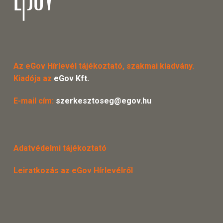
Az eGov Hírlevél tájékoztató, szakmai kiadvány.
Kiadója az
eGov Kft.
E-mail cím:
szerkesztoseg@egov.hu
Adatvédelmi tájékoztató
Leiratkozás az eGov Hírlevélről