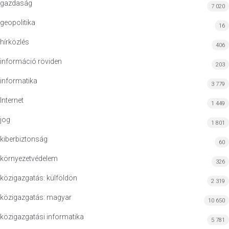
gazdaság
7 020
geopolitika
16
hírközlés
406
információ röviden
203
informatika
3 779
Internet
1 449
jog
1 801
kiberbiztonság
60
környezetvédelem
326
közigazgatás: külföldön
2 319
közigazgatás: magyar
10 650
közigazgatási informatika
5 781