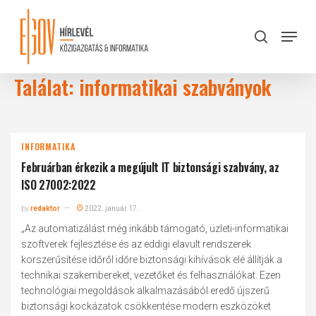
Skip
to
Menu
search
main
Close
content
Menu
Találat: informatikai szabványok
INFORMATIKA
Februárban érkezik a megújult IT biztonsági szabvány, az
ISO 27002:2022
by
redaktor
2022. január 17.
„Az automatizálást még inkább támogató, üzleti-informatikai
szoftverek fejlesztése és az eddigi elavult rendszerek
korszerűsítése időről időre biztonsági kihívások elé állítják a
technikai szakembereket, vezetőket és felhasználókat. Ezen
technológiai megoldások alkalmazásából eredő újszerű
biztonsági kockázatok csökkentése modern eszközöket