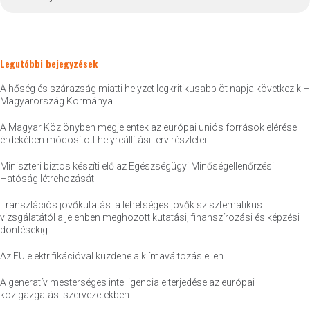
Legutóbbi bejegyzések
A hőség és szárazság miatti helyzet legkritikusabb öt napja következik –
Magyarország Kormánya
A Magyar Közlönyben megjelentek az európai uniós források elérése
érdekében módosított helyreállítási terv részletei
Miniszteri biztos készíti elő az Egészségügyi Minőségellenőrzési
Hatóság létrehozását
Transzlációs jövőkutatás: a lehetséges jövők szisztematikus
vizsgálatától a jelenben meghozott kutatási, finanszírozási és képzési
döntésekig
Az EU elektrifikációval küzdene a klímaváltozás ellen
A generatív mesterséges intelligencia elterjedése az európai
közigazgatási szervezetekben