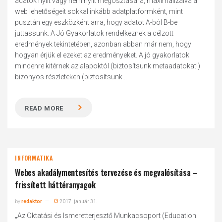
adatok nyílt vagy nem nyílt megosztására, maximalizálva a
web lehetőségeit sokkal inkább adatplatformként, mint
pusztán egy eszközként arra, hogy adatot A-ból B-be
juttassunk. A Jó Gyakorlatok rendelkeznek a célzott
eredmények tekintetében, azonban abban már nem, hogy
hogyan érjük el ezeket az eredményeket. A jó gyakorlatok
mindenre kitérnek az alapoktól (biztosítsunk metaadatokat!)
bizonyos részleteken (biztosítsunk...
READ MORE
INFORMATIKA
Webes akadálymentesítés tervezése és megvalósítása –
frissített háttéranyagok
by
redaktor
2017. január 31.
„Az Oktatási és Ismeretterjesztő Munkacsoport (Education