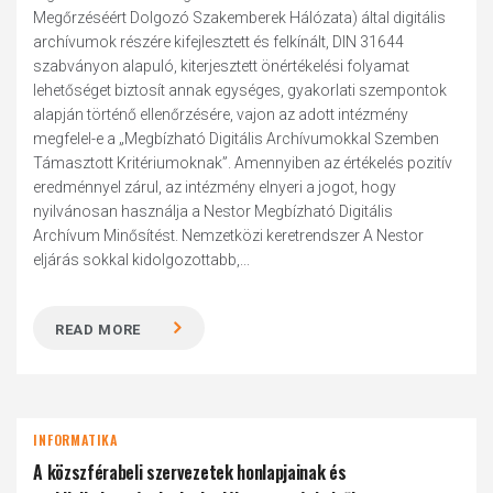
Megőrzéséért Dolgozó Szakemberek Hálózata) által digitális
archívumok részére kifejlesztett és felkínált, DIN 31644
szabványon alapuló, kiterjesztett önértékelési folyamat
lehetőséget biztosít annak egységes, gyakorlati szempontok
alapján történő ellenőrzésére, vajon az adott intézmény
megfelel-e a „Megbízható Digitális Archívumokkal Szemben
Támasztott Kritériumoknak”. Amennyiben az értékelés pozitív
eredménnyel zárul, az intézmény elnyeri a jogot, hogy
nyilvánosan használja a Nestor Megbízható Digitális
Archívum Minősítést. Nemzetközi keretrendszer A Nestor
eljárás sokkal kidolgozottabb,...
READ MORE
INFORMATIKA
A közszférabeli szervezetek honlapjainak és