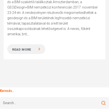
és a BIM szakértői találkoztak Amszterdamban, a
GEO|Design+BIM nemzetközi konferencián 2017. november
23-24-én. A rendezvényen résztvevők megismerkedhettek a
geodesign és a BIM területének legfrissebb nemzetközi
témáival, tapasztalataival és a két terület
összekapcsolásának lehetőségeivel is. A neves, főként
amerikai, brit,...
READ MORE
Keresés..