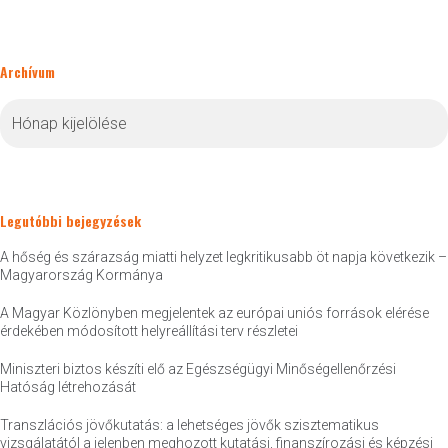
Archívum
Archívum
Legutóbbi bejegyzések
A hőség és szárazság miatti helyzet legkritikusabb öt napja következik –
Magyarország Kormánya
A Magyar Közlönyben megjelentek az európai uniós források elérése
érdekében módosított helyreállítási terv részletei
Miniszteri biztos készíti elő az Egészségügyi Minőségellenőrzési
Hatóság létrehozását
Transzlációs jövőkutatás: a lehetséges jövők szisztematikus
vizsgálatától a jelenben meghozott kutatási, finanszírozási és képzési