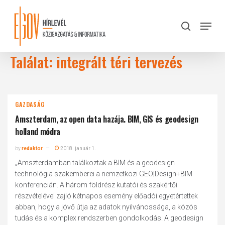
Skip
to
Menu
search
main
Close
content
Menu
Találat: integrált téri tervezés
GAZDASÁG
Amszterdam, az open data hazája. BIM, GIS és geodesign
holland módra
by
redaktor
2018. január 1.
„Amszterdamban találkoztak a BIM és a geodesign
technológia szakemberei a nemzetközi GEO|Design+BIM
konferencián. A három földrész kutatói és szakértői
részvételével zajló kétnapos esemény előadói egyetértettek
abban, hogy a jövő útja az adatok nyilvánossága, a közös
tudás és a komplex rendszerben gondolkodás. A geodesign