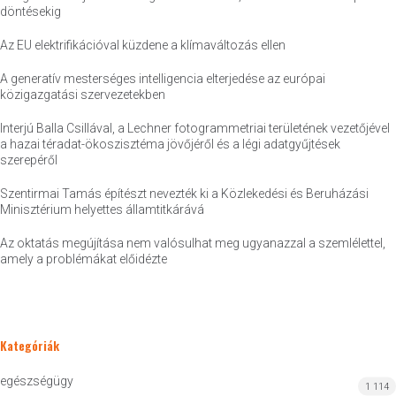
döntésekig
Az EU elektrifikációval küzdene a klímaváltozás ellen
A generatív mesterséges intelligencia elterjedése az európai
közigazgatási szervezetekben
Interjú Balla Csillával, a Lechner fotogrammetriai területének vezetőjével
a hazai téradat-ökoszisztéma jövőjéről és a légi adatgyűjtések
szerepéről
Szentirmai Tamás építészt nevezték ki a Közlekedési és Beruházási
Minisztérium helyettes államtitkárává
Az oktatás megújítása nem valósulhat meg ugyanazzal a szemlélettel,
amely a problémákat előidézte
Kategóriák
egészségügy
1 114