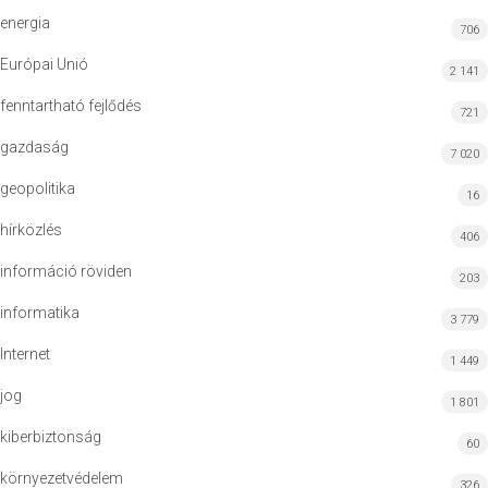
energia
706
Európai Unió
2 141
fenntartható fejlődés
721
gazdaság
7 020
geopolitika
16
hírközlés
406
információ röviden
203
informatika
3 779
Internet
1 449
jog
1 801
kiberbiztonság
60
környezetvédelem
326