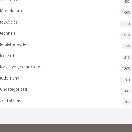
189
társadalom
1 963
távközlés
1 310
technika
1 916
területfejlesztés
556
történelem
212
törvények, határozatok
1 805
tudomány
1 453
Uncategorized
197
zöld átállás
402