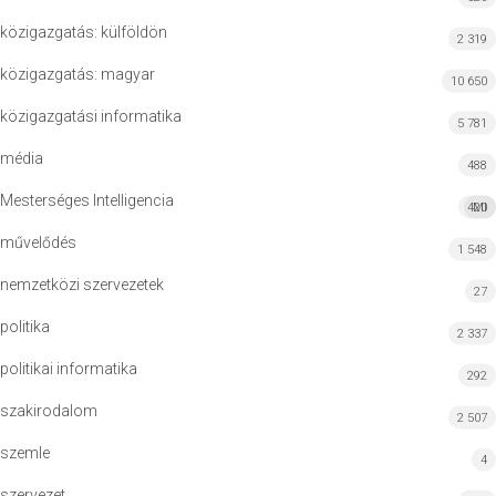
közigazgatás: külföldön
2 319
közigazgatás: magyar
10 650
közigazgatási informatika
5 781
média
488
Mesterséges Intelligencia
420
MI
művelődés
1 548
nemzetközi szervezetek
27
politika
2 337
politikai informatika
292
szakirodalom
2 507
szemle
4
szervezet