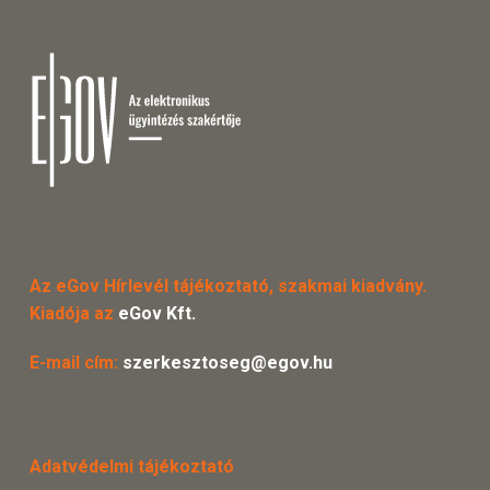
Az eGov Hírlevél tájékoztató, szakmai kiadvány.
Kiadója az
eGov Kft.
E-mail cím:
szerkesztoseg@egov.hu
Adatvédelmi tájékoztató