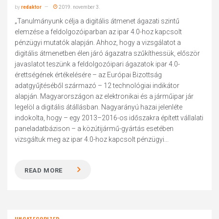
by
redaktor
2019. november 3.
„Tanulmányunk célja a digitális átmenet ágazati szintű
elemzése a feldolgozóiparban az ipar 4.0-hoz kapcsolt
pénzügyi mutatók alapján. Ahhoz, hogy a vizsgálatot a
digitális átmenetben élen járó ágazatra szűkíthessük, először
javaslatot teszünk a feldolgozóipari ágazatok ipar 4.0-
érettségének értékelésére – az Európai Bizottság
adatgyűjtéséből származó – 12 technológiai indikátor
alapján. Magyarországon az elektronikai és a járműipar jár
legelöl a digitális átállásban. Nagyarányú hazai jelenléte
indokolta, hogy – egy 2013–2016-os időszakra épített vállalati
paneladatbázison – a közútijármű-gyártás esetében
vizsgáltuk meg az ipar 4.0-hoz kapcsolt pénzügyi...
READ MORE