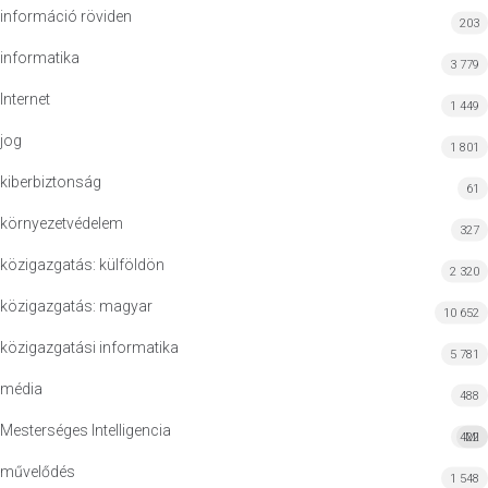
információ röviden
203
informatika
3 779
Internet
1 449
jog
1 801
kiberbiztonság
61
környezetvédelem
327
közigazgatás: külföldön
2 320
közigazgatás: magyar
10 652
közigazgatási informatika
5 781
média
488
Mesterséges Intelligencia
422
MI
művelődés
1 548