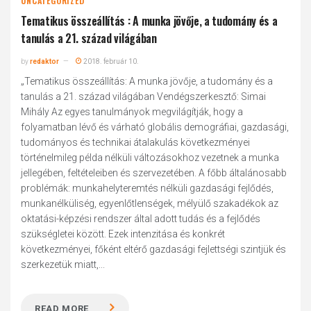
UNCATEGORIZED
Tematikus összeállítás : A munka jövője, a tudomány és a
tanulás a 21. század világában
by
redaktor
2018. február 10.
„Tematikus összeállítás: A munka jövője, a tudomány és a
tanulás a 21. század világában Vendégszerkesztő: Simai
Mihály Az egyes tanulmányok megvilágítják, hogy a
folyamatban lévő és várható globális demográfiai, gazdasági,
tudományos és technikai átalakulás következményei
történelmileg példa nélküli változásokhoz vezetnek a munka
jellegében, feltételeiben és szervezetében. A főbb általánosabb
problémák: munkahelyteremtés nélküli gazdasági fejlődés,
munkanélküliség, egyenlőtlenségek, mélyülő szakadékok az
oktatási-képzési rendszer által adott tudás és a fejlődés
szükségletei között. Ezek intenzitása és konkrét
következményei, főként eltérő gazdasági fejlettségi szintjük és
szerkezetük miatt,...
READ MORE