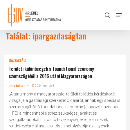
Skip
to
Menu
search
main
Close
content
Menu
Találat: ipargazdaságtan
GAZDASÁG
Területi különbségek a foundational economy
szemszögéből a 2016 utáni Magyarországon
by
redaktor
2024. június 3.
„A tanulmány a magyarországi területi fejlődés kérdéskörét
vizsgálja a gazdasági szerkezet oldaláról, annak egy speciális
szemszögéből. A foundational economy (alapozó gazdaság
– FE) a mindennapi élethez szükséges javakat és
szolgáltatásokat biztosító tevékenységeket jelenti. Ezek
rendelkezésre állása jelentősen befolyásolja az egyének