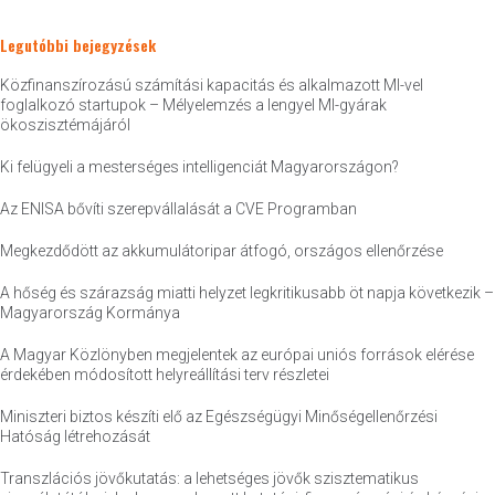
Legutóbbi bejegyzések
Közfinanszírozású számítási kapacitás és alkalmazott MI-vel
foglalkozó startupok – Mélyelemzés a lengyel MI-gyárak
ökoszisztémájáról
Ki felügyeli a mesterséges intelligenciát Magyarországon?
Az ENISA bővíti szerepvállalását a CVE Programban
Megkezdődött az akkumulátoripar átfogó, országos ellenőrzése
A hőség és szárazság miatti helyzet legkritikusabb öt napja következik –
Magyarország Kormánya
A Magyar Közlönyben megjelentek az európai uniós források elérése
érdekében módosított helyreállítási terv részletei
Miniszteri biztos készíti elő az Egészségügyi Minőségellenőrzési
Hatóság létrehozását
Transzlációs jövőkutatás: a lehetséges jövők szisztematikus