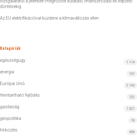
vizsgálatától a jelenben meghozott kutatási, finanszírozási és képzési
döntésekig
Az EU elektrifikációval küzdene a klímaváltozás ellen
Kategóriák
egészségügy
1 114
energia
707
Európai Unió
2 143
fenntartható fejlődés
722
gazdaság
7 021
geopolitika
16
hírközlés
406