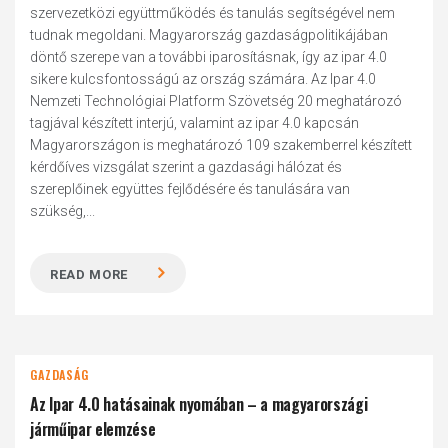
szervezetközi együttműködés és tanulás segítségével nem
tudnak megoldani. Magyarország gazdaságpolitikájában
döntő szerepe van a további iparosításnak, így az ipar 4.0
sikere kulcsfontosságú az ország számára. Az Ipar 4.0
Nemzeti Technológiai Platform Szövetség 20 meghatározó
tagjával készített interjú, valamint az ipar 4.0 kapcsán
Magyarországon is meghatározó 109 szakemberrel készített
kérdőíves vizsgálat szerint a gazdasági hálózat és
szereplőinek együttes fejlődésére és tanulására van
szükség,...
READ MORE
GAZDASÁG
Az Ipar 4.0 hatásainak nyomában – a magyarországi
járműipar elemzése