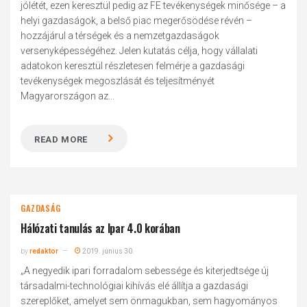
jólétét, ezen keresztül pedig az FE tevékenységek minősége – a
helyi gazdaságok, a belső piac megerősödése révén –
hozzájárul a térségek és a nemzetgazdaságok
versenyképességéhez. Jelen kutatás célja, hogy vállalati
adatokon keresztül részletesen felmérje a gazdasági
tevékenységek megoszlását és teljesítményét
Magyarországon az...
READ MORE
GAZDASÁG
Hálózati tanulás az Ipar 4.0 korában
by
redaktor
2019. június 30.
„A negyedik ipari forradalom sebessége és kiterjedtsége új
társadalmi-technológiai kihívás elé állítja a gazdasági
szereplőket, amelyet sem önmagukban, sem hagyományos