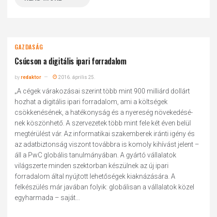
GAZDASÁG
Csúcson a digitális ipari forradalom
by
redaktor
2016. április 25.
„A cégek várakozásai szerint több mint 900 milliárd dollárt
hozhat a digitális ipari forradalom, ami a költségek
csökkenésének, a hatékonyság és a nyereség növekedésé-
nek köszönhető. A szervezetek több mint fele két éven belül
megtérülést vár. Az informatikai szakemberek iránti igény és
az adatbiztonság viszont továbbra is komoly kihívást jelent –
áll a PwC globális tanulmányában. A gyártó vállalatok
világszerte minden szektorban készülnek az új ipari
forradalom által nyújtott lehetőségek kiaknázására. A
felkészülés már javában folyik: globálisan a vállalatok közel
egyharmada – saját...