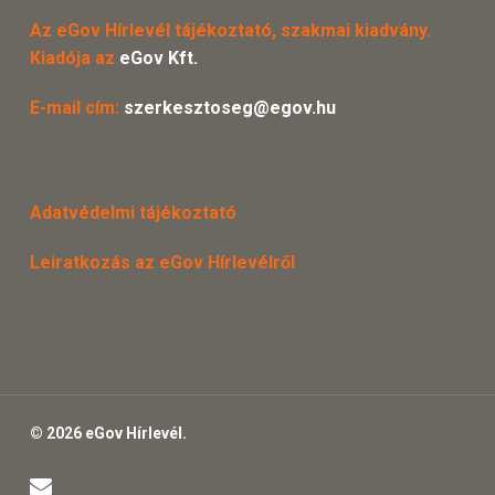
Az eGov Hírlevél tájékoztató, szakmai kiadvány.
Kiadója az
eGov Kft.
E-mail cím:
szerkesztoseg@egov.hu
Adatvédelmi tájékoztató
Leiratkozás az eGov Hírlevélről
© 2026 eGov Hírlevél.
email