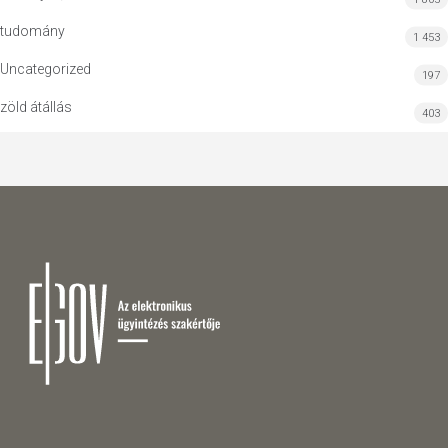
tudomány
1 453
Uncategorized
197
zöld átállás
403