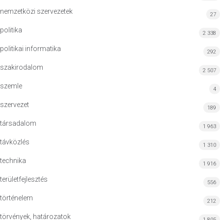
nemzetközi szervezetek
27
politika
2 338
politikai informatika
292
szakirodalom
2 507
szemle
4
szervezet
189
társadalom
1 963
távközlés
1 310
technika
1 916
területfejlesztés
556
történelem
212
törvények, határozatok
1 805