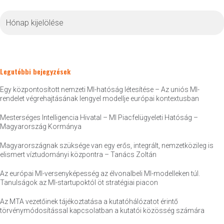
Archívum
Legutóbbi bejegyzések
Egy központosított nemzeti MI-hatóság létesítése – Az uniós MI-
rendelet végrehajtásának lengyel modellje európai kontextusban
Mesterséges Intelligencia Hivatal – MI Piacfelügyeleti Hatóság –
Magyarország Kormánya
Magyarországnak szüksége van egy erős, integrált, nemzetközileg is
elismert víztudományi központra – Tanács Zoltán
Az európai MI-versenyképesség az élvonalbeli MI-modelleken túl.
Tanulságok az MI-startupoktól öt stratégiai piacon
Az MTA vezetőinek tájékoztatása a kutatóhálózatot érintő
törvénymódosítással kapcsolatban a kutatói közösség számára