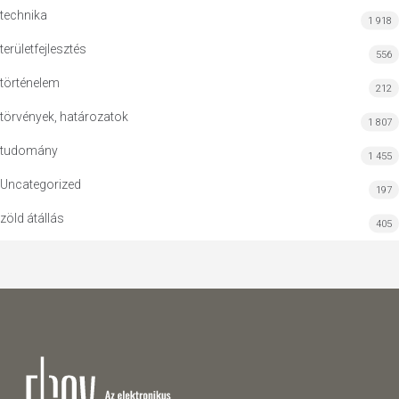
technika
1 918
területfejlesztés
556
történelem
212
törvények, határozatok
1 807
tudomány
1 455
Uncategorized
197
zöld átállás
405