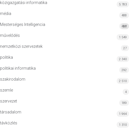
közigazgatási informatika
5 783
média
488
Mesterséges Intelligencia
427
MI
művelődés
1 549
nemzetközi szervezetek
27
politika
2 340
politikai informatika
292
szakirodalom
2 510
szemle
4
szervezet
189
társadalom
1 964
távközlés
1 310