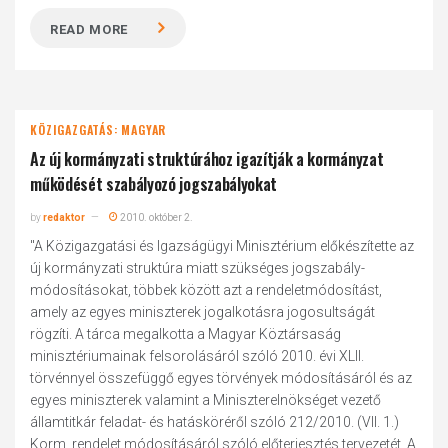
READ MORE
KÖZIGAZGATÁS: MAGYAR
Az új kormányzati struktúrához igazítják a kormányzat
működését szabályozó jogszabályokat
by
redaktor
2010. október 2.
"A Közigazgatási és Igazságügyi Minisztérium előkészítette az
új kormányzati struktúra miatt szükséges jogszabály-
módosításokat, többek között azt a rendeletmódosítást,
amely az egyes miniszterek jogalkotásra jogosultságát
rögzíti. A tárca megalkotta a Magyar Köztársaság
minisztériumainak felsorolásáról szóló 2010. évi XLII.
törvénnyel összefüggő egyes törvények módosításáról és az
egyes miniszterek valamint a Miniszterelnökséget vezető
államtitkár feladat- és hatásköréről szóló 212/2010. (VII. 1.)
Korm. rendelet módosításáról szóló előterjesztés tervezetét. A