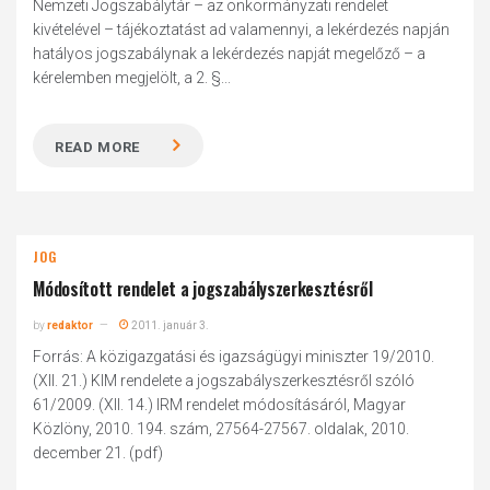
Nemzeti Jogszabálytár – az önkormányzati rendelet
kivételével – tájékoztatást ad valamennyi, a lekérdezés napján
hatályos jogszabálynak a lekérdezés napját megelőző – a
kérelemben megjelölt, a 2. §...
READ MORE
JOG
Módosított rendelet a jogszabályszerkesztésről
by
redaktor
2011. január 3.
Forrás: A közigazgatási és igazságügyi miniszter 19/2010.
(XII. 21.) KIM rendelete a jogszabályszerkesztésről szóló
61/2009. (XII. 14.) IRM rendelet módosításáról, Magyar
Közlöny, 2010. 194. szám, 27564-27567. oldalak, 2010.
december 21. (pdf)