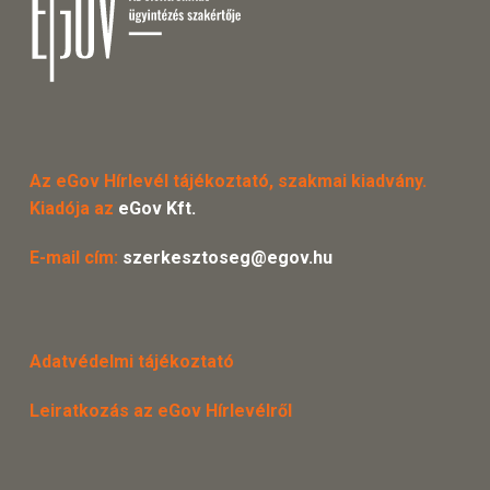
Az eGov Hírlevél tájékoztató, szakmai kiadvány.
Kiadója az
eGov Kft.
E-mail cím:
szerkesztoseg@egov.hu
Adatvédelmi tájékoztató
Leiratkozás az eGov Hírlevélről