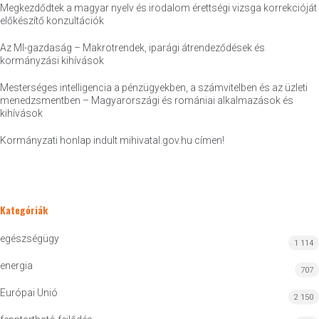
Megkezdődtek a magyar nyelv és irodalom érettségi vizsga korrekcióját
előkészítő konzultációk
Az MI-gazdaság – Makrotrendek, iparági átrendeződések és
kormányzási kihívások
Mesterséges intelligencia a pénzügyekben, a számvitelben és az üzleti
menedzsmentben – Magyarországi és romániai alkalmazások és
kihívások
Kormányzati honlap indult mihivatal.gov.hu címen!
Kategóriák
egészségügy
1 114
energia
707
Európai Unió
2 150