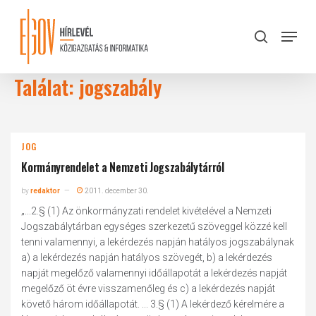
Skip
to
Menu
search
main
Close
content
Menu
Találat: jogszabály
JOG
Kormányrendelet a Nemzeti Jogszabálytárról
by
redaktor
2011. december 30.
„...2.§ (1) Az önkormányzati rendelet kivételével a Nemzeti
Jogszabálytárban egységes szerkezetű szöveggel közzé kell
tenni valamennyi, a lekérdezés napján hatályos jogszabálynak
a) a lekérdezés napján hatályos szövegét, b) a lekérdezés
napját megelőző valamennyi időállapotát a lekérdezés napját
megelőző öt évre visszamenőleg és c) a lekérdezés napját
követő három időállapotát. ... 3.§ (1) A lekérdező kérelmére a