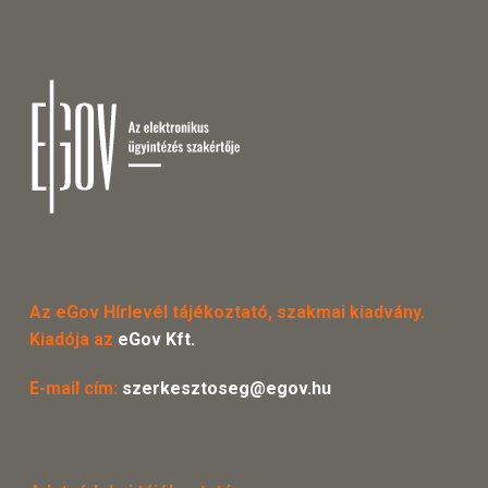
Az eGov Hírlevél tájékoztató, szakmai kiadvány.
Kiadója az
eGov Kft.
E-mail cím:
szerkesztoseg@egov.hu