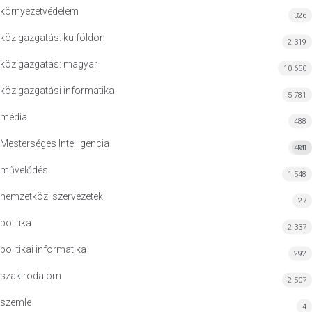
környezetvédelem
326
közigazgatás: külföldön
2 319
közigazgatás: magyar
10 650
közigazgatási informatika
5 781
média
488
Mesterséges Intelligencia
420
MI
művelődés
1 548
nemzetközi szervezetek
27
politika
2 337
politikai informatika
292
szakirodalom
2 507
szemle
4