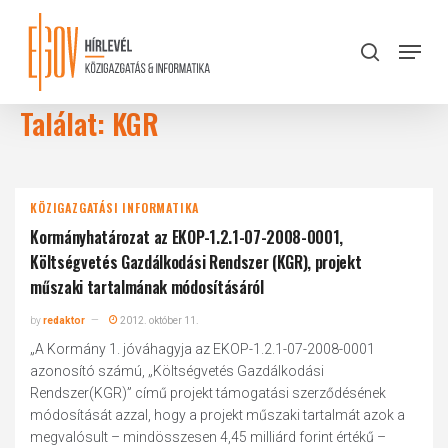
Skip
to
Menu
search
main
Close
content
Menu
Találat: KGR
KÖZIGAZGATÁSI INFORMATIKA
Kormányhatározat az EKOP-1.2.1-07-2008-0001,
Költségvetés Gazdálkodási Rendszer (KGR), projekt
műszaki tartalmának módosításáról
by
redaktor
2012. október 11.
„A Kormány 1. jóváhagyja az EKOP-1.2.1-07-2008-0001
azonosító számú, „Költségvetés Gazdálkodási
Rendszer(KGR)” című projekt támogatási szerződésének
módosítását azzal, hogy a projekt műszaki tartalmát azok a
megvalósult – mindösszesen 4,45 milliárd forint értékű –