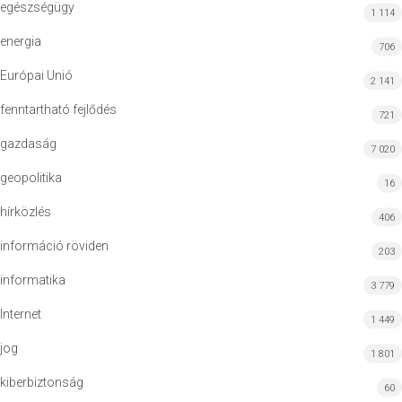
egészségügy
1 114
energia
706
Európai Unió
2 141
fenntartható fejlődés
721
gazdaság
7 020
geopolitika
16
hírközlés
406
információ röviden
203
informatika
3 779
Internet
1 449
jog
1 801
kiberbiztonság
60