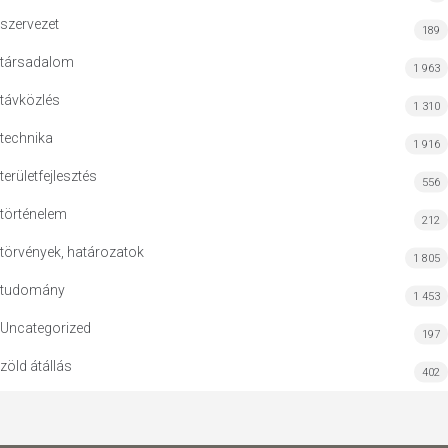
szervezet
189
társadalom
1 963
távközlés
1 310
technika
1 916
területfejlesztés
556
történelem
212
törvények, határozatok
1 805
tudomány
1 453
Uncategorized
197
zöld átállás
402