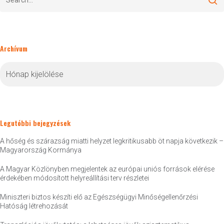
Archívum
Archívum
Legutóbbi bejegyzések
A hőség és szárazság miatti helyzet legkritikusabb öt napja következik –
Magyarország Kormánya
A Magyar Közlönyben megjelentek az európai uniós források elérése
érdekében módosított helyreállítási terv részletei
Miniszteri biztos készíti elő az Egészségügyi Minőségellenőrzési
Hatóság létrehozását