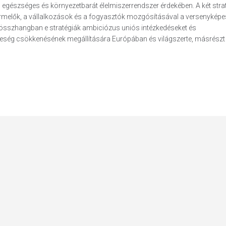
s, egészséges és környezetbarát élelmiszerrendszer érdekében. A két stra
rmelők, a vállalkozások és a fogyasztók mozgósításával a versenyképe
 összhangban e stratégiák ambiciózus uniós intézkedéseket és
féleség csökkenésének megállítására Európában és világszerte, másrészt