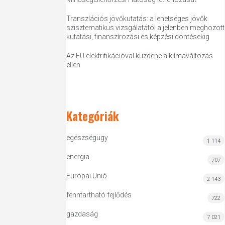
Transzlációs jövőkutatás: a lehetséges jövők
szisztematikus vizsgálatától a jelenben meghozott
kutatási, finanszírozási és képzési döntésekig
Az EU elektrifikációval küzdene a klímaváltozás
ellen
Kategóriák
egészségügy
1 114
energia
707
Európai Unió
2 143
fenntartható fejlődés
722
gazdaság
7 021