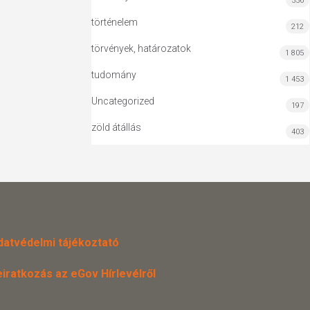
556
történelem
212
törvények, határozatok
1 805
tudomány
1 453
Uncategorized
197
zöld átállás
403
datvédelmi tájékoztató
eiratkozás az eGov Hírlevélről