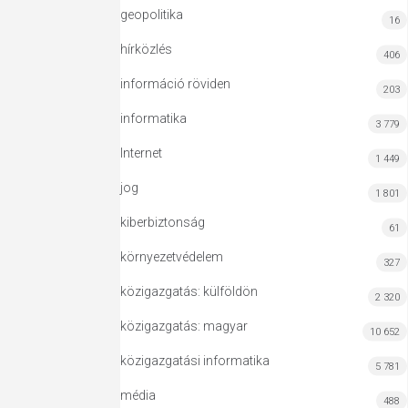
geopolitika
16
hírközlés
406
információ röviden
203
informatika
3 779
Internet
1 449
jog
1 801
kiberbiztonság
61
környezetvédelem
327
közigazgatás: külföldön
2 320
közigazgatás: magyar
10 652
közigazgatási informatika
5 781
média
488