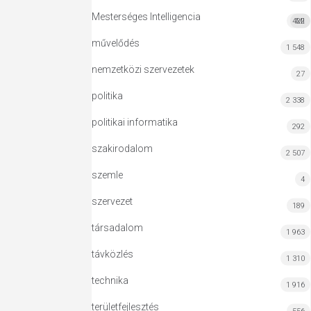
Mesterséges Intelligencia
422
MI
művelődés
1 548
nemzetközi szervezetek
27
politika
2 338
politikai informatika
292
szakirodalom
2 507
szemle
4
szervezet
189
társadalom
1 963
távközlés
1 310
technika
1 916
területfejlesztés