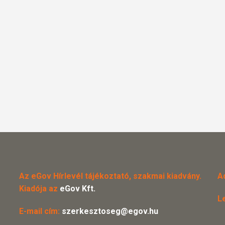
Az eGov Hírlevél tájékoztató, szakmai kiadvány.
A
Kiadója az
eGov Kft.
L
E-mail cím:
szerkesztoseg@egov.hu