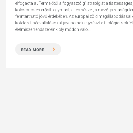
elfogadta a „Termelőtől a fogyasztóig” stratégiát a tisztessége
kölcsönösen erősíti egymást, a természet, a mezőgazdasági te
fenntartható jövő érdekében. Az európai zöld megállapodással
kötelezettségvállalásokat javasolnak egyrészt a biológiai sok
élelmiszerrendszereink oly módon való...
Hit enter to search or ESC to close
READ MORE