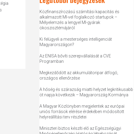
tégia
s
Közfinanszírozású számítási kapacitás és
alkalmazott MI-vel foglalkozó startupok –
Mélyelemzés a lengyel MI-gyárak
ökoszisztémájáról
Ki felügyeli a mesterséges intelligenciát
Magyarországon?
Az ENISA bővíti szerepvállalását a CVE
Programban
Megkezdődött az akkumulátoripar átfogó,
országos ellenőrzése
A hőség és szárazság miatti helyzet legkritikusabb
öt napja következik – Magyarország Kormánya
A Magyar Közlönyben megjelentek az európai
uniós források elérése érdekében módosított
helyreállítási terv részletei
Miniszteri biztos készíti elő az Egészségügyi
Minőségellenőrzési Hatóság létrehozását