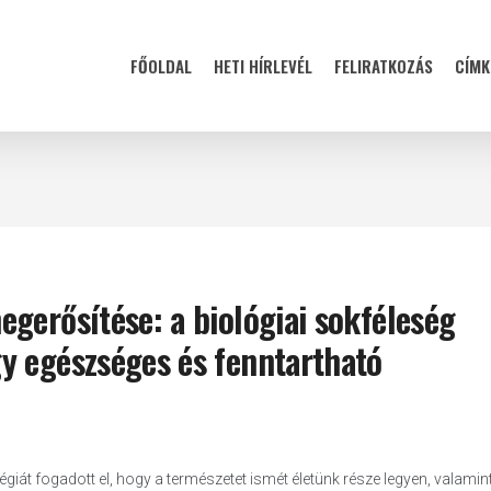
FŐOLDAL
HETI HÍRLEVÉL
FELIRATKOZÁS
CÍMK
gerősítése: a biológiai sokféleség
y egészséges és fenntartható
égiát fogadott el, hogy a természetet ismét életünk része legyen, valamin