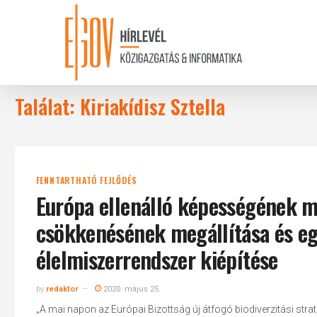
Skip
to
main
content
Találat: Kiriakídisz Sztella
FENNTARTHATÓ FEJLŐDÉS
Európa ellenálló képességének me
csökkenésének megállítása és eg
élelmiszerrendszer kiépítése
by
redaktor
2020. május 25.
„A mai napon az Európai Bizottság új átfogó biodiverzitási strat