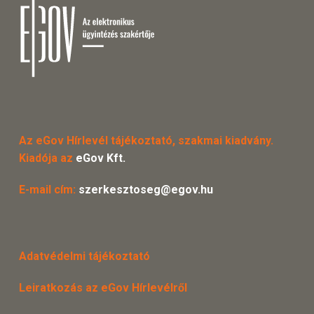
Az eGov Hírlevél tájékoztató, szakmai kiadvány.
Kiadója az
eGov Kft.
E-mail cím:
szerkesztoseg@egov.hu
Adatvédelmi tájékoztató
Leiratkozás az eGov Hírlevélről