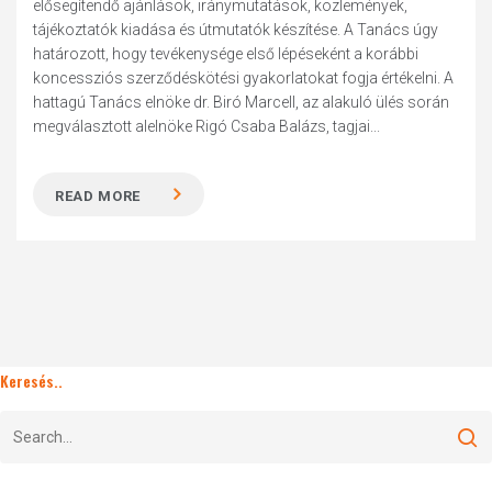
elősegítendő ajánlások, iránymutatások, közlemények,
tájékoztatók kiadása és útmutatók készítése. A Tanács úgy
határozott, hogy tevékenysége első lépéseként a korábbi
koncessziós szerződéskötési gyakorlatokat fogja értékelni. A
hattagú Tanács elnöke dr. Biró Marcell, az alakuló ülés során
megválasztott alelnöke Rigó Csaba Balázs, tagjai...
READ MORE
Keresés..