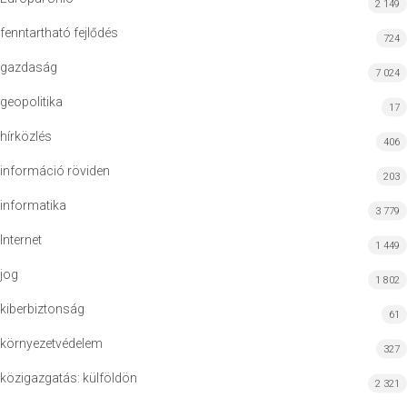
2 149
fenntartható fejlődés
724
gazdaság
7 024
geopolitika
17
hírközlés
406
információ röviden
203
informatika
3 779
Internet
1 449
jog
1 802
kiberbiztonság
61
környezetvédelem
327
közigazgatás: külföldön
2 321