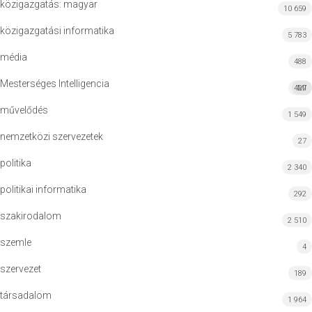
közigazgatás: magyar
10 659
közigazgatási informatika
5 783
média
488
Mesterséges Intelligencia
427
MI
művelődés
1 549
nemzetközi szervezetek
27
politika
2 340
politikai informatika
292
szakirodalom
2 510
szemle
4
szervezet
189
társadalom
1 964