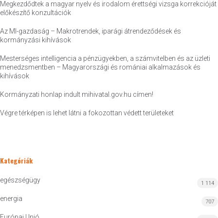
Megkezdődtek a magyar nyelv és irodalom érettségi vizsga korrekcióját
előkészítő konzultációk
Az MI-gazdaság – Makrotrendek, iparági átrendeződések és
kormányzási kihívások
Mesterséges intelligencia a pénzügyekben, a számvitelben és az üzleti
menedzsmentben – Magyarországi és romániai alkalmazások és
kihívások
Kormányzati honlap indult mihivatal.gov.hu címen!
Végre térképen is lehet látni a fokozottan védett területeket
Kategóriák
egészségügy
1 114
energia
707
Európai Unió