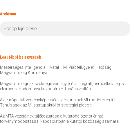
Archívum
Archívum
Legutóbbi bejegyzések
Mesterséges Intelligencia Hivatal – MI Piacfelügyeleti Hatóság –
Magyarország Kormánya
Magyarországnak szüksége van egy erős, integrált, nemzetközileg is
elismert víztudományi központra – Tanács Zoltán
Az európai MI-versenyképesség az élvonalbeli MI-modelleken túl.
Tanulságok az MI-startupoktól öt stratégiai piacon
Az MTA vezetőinek tájékoztatása a kutatóhálózatot érintő
törvénymódosítással kapcsolatban a kutatói közösség számára