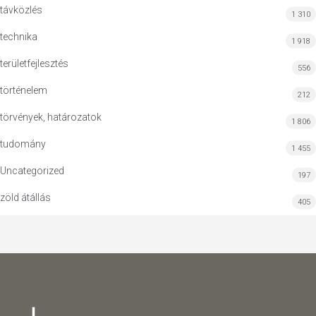
távközlés
1 310
technika
1 918
területfejlesztés
556
történelem
212
törvények, határozatok
1 806
tudomány
1 455
Uncategorized
197
zöld átállás
405