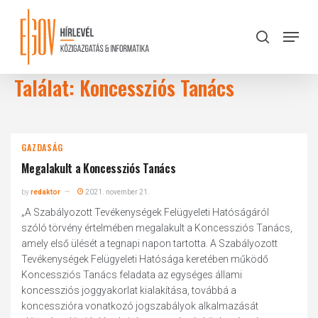
Skip
to
Menu
search
main
Close
content
Menu
Találat: Koncessziós Tanács
GAZDASÁG
Megalakult a Koncessziós Tanács
by
redaktor
2021. november 21.
„A Szabályozott Tevékenységek Felügyeleti Hatóságáról
szóló törvény értelmében megalakult a Koncessziós Tanács,
amely első ülését a tegnapi napon tartotta. A Szabályozott
Tevékenységek Felügyeleti Hatósága keretében működő
Koncessziós Tanács feladata az egységes állami
koncessziós joggyakorlat kialakítása, továbbá a
koncesszióra vonatkozó jogszabályok alkalmazását