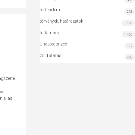
556
történelem
212
törvények, határozatok
1 805
tudomány
1 453
Uncategorized
197
zöld átállás
403
ágszerte
ció
n állás