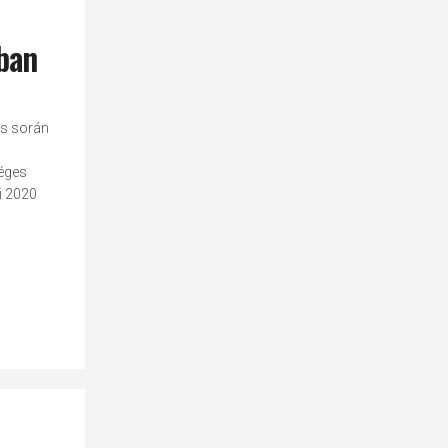
ban
és során
séges
i 2020