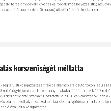
engedély, forgalomból való kivonás és forgalomba helyezés stb.) az ügyin
árcius 2-án soron kívüli (5 napos) útlevél iránti kérelmeket nem...
atás korszerűségét méltatta
ég területi közigazgatásért felelős államtitkára csütörtökön, az újszás
millió ügyfél kereste fel a kormányablakokat 2022-ben, akik 15,7 millió
es év rekordot jelentő számait. Hozzátette: a 2010–es választások után a
ezés óta nem volt olyan évtized, amikor ekkora fejlődésen ment volna ker
hajójává vált a közigazgatás...