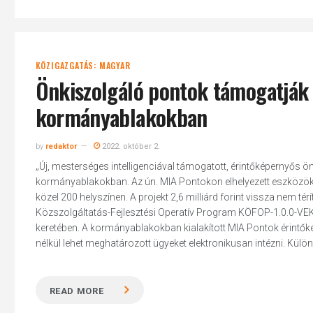
KÖZIGAZGATÁS: MAGYAR
Önkiszolgáló pontok támogatják 
kormányablakokban
by
redaktor
2022. október 2.
„Új, mesterséges intelligenciával támogatott, érintőképernyős ön
kormányablakokban. Az ún. MIA Pontokon elhelyezett eszközöket
közel 200 helyszínen. A projekt 2,6 milliárd forint vissza nem 
Közszolgáltatás-Fejlesztési Operatív Program KÖFOP-1.0.0-VE
keretében. A kormányablakokban kialakított MIA Pontok érintők
nélkül lehet meghatározott ügyeket elektronikusan intézni. Kü
READ MORE