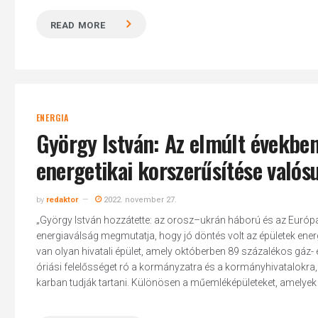
READ MORE
ENERGIA
György István: Az elmúlt évekbe
energetikai korszerűsítése valós
by
redaktor
2022. november 27.
„György István hozzátette: az orosz–ukrán háború és az Európai 
energiaválság megmutatja, hogy jó döntés volt az épületek ene
van olyan hivatali épület, amely októberben 89 százalékos gáz-
óriási felelősséget ró a kormányzatra és a kormányhivatalokra
karban tudják tartani. Különösen a műemléképületeket, amelyek