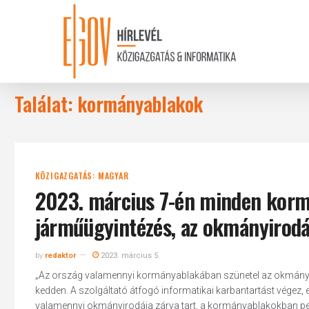
Skip
to
main
content
Találat: kormányablakok
KÖZIGAZGATÁS: MAGYAR
2023. március 7-én minden korm
járműügyintézés, az okmányirodá
by
redaktor
2023. március 5.
„Az ország valamennyi kormányablakában szünetel az okmány- 
kedden. A szolgáltató átfogó informatikai karbantartást végez,
valamennyi okmányirodája zárva tart, a kormányablakokban pedi