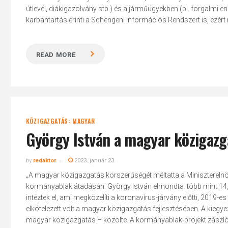
útlevél, diákigazolvány stb.) és a járműügyekben (pl. forgalmi 
karbantartás érinti a Schengeni Információs Rendszert is, ezért m
READ MORE
KÖZIGAZGATÁS: MAGYAR
György István a magyar közigazg
by
redaktor
2023. január 23.
„A magyar közigazgatás korszerűségét méltatta a Miniszterelnöks
kormányablak átadásán. György István elmondta: több mint 14,3 
intéztek el, ami megközelíti a koronavírus-járvány előtti, 2019-
Hit enter to search or ESC to close
elkötelezett volt a magyar közigazgatás fejlesztésében. A kiegy
magyar közigazgatás – közölte. A kormányablak-projekt zászlós