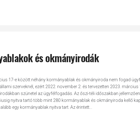
yablakok és okmányirodák
cius 17-e között néhány kormányablak és okmányiroda nem fogad ügyfe
llami szerveknél, ezért 2022. november 2. és tervezetten 2023. március 
dákban szünetel az ügyfélfogadás. Az őszi-téli időszakban jellemzően
sig nyitva tartó több mint 280 kormányablak és okmányiroda kellő kap
lább egy kormányablak nyitva tart. Az érintett...