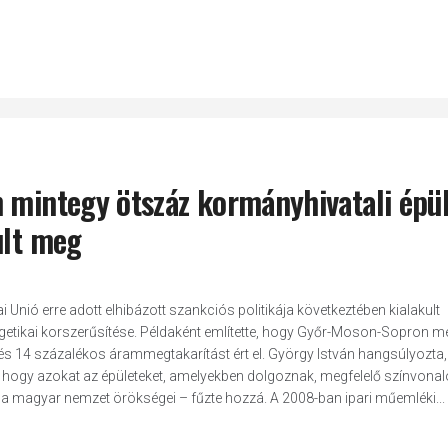
n mintegy ötszáz kormányhivatali épü
ult meg
Unió erre adott elhibázott szankciós politikája következtében kialakult
rgetikai korszerűsítése. Példaként említette, hogy Győr-Moson-Sopron 
 és 14 százalékos árammegtakarítást ért el. György István hangsúlyozta
, hogy azokat az épületeket, amelyekben dolgoznak, megfelelő színvona
 a magyar nemzet örökségei – fűzte hozzá. A 2008-ban ipari műemléki...