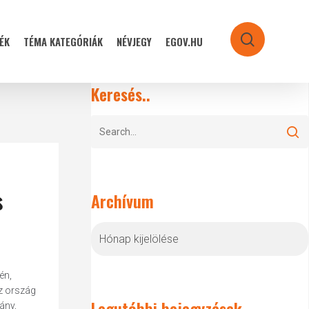
ÉK
TÉMA KATEGÓRIÁK
NÉVJEGY
EGOV.HU
search
Keresés..
s
Archívum
Archívum
én,
az ország
Legutóbbi bejegyzések
ány,