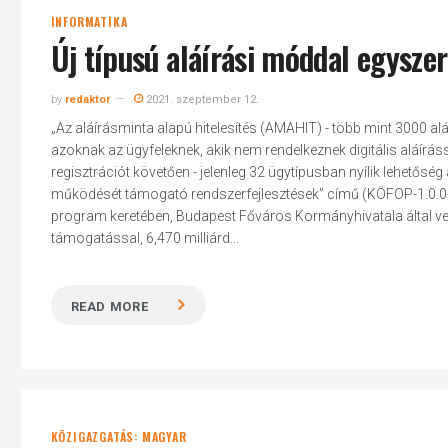
INFORMATIKA
Új típusú aláírási móddal egysz
by
redaktor
2021. szeptember 12.
„Az aláírásminta alapú hitelesítés (AMAHIT) - több mint 3000 a
azoknak az ügyfeleknek, akik nem rendelkeznek digitális aláírás
regisztrációt követően - jelenleg 32 ügytípusban nyílik lehetős
működését támogató rendszerfejlesztések” című (KÖFOP-1.0.0
program keretében, Budapest Főváros Kormányhivatala által veze
támogatással, 6,470 milliárd...
READ MORE
KÖZIGAZGATÁS: MAGYAR