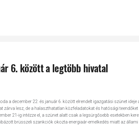
r 6. között a legtöbb hivatal
a a december 22. és január 6. között elrendelt igazgatási szünet ideje al
at zárva lesz, de a halaszthatatlan közfeladatokat és hatósági teendőket e
ember 21-ig intézze el, a szünet alatt csak a legsürgősebb esetekben kere
hibázott brüsszeli szankciók okozta energiaár-emelkedés miatt az állami