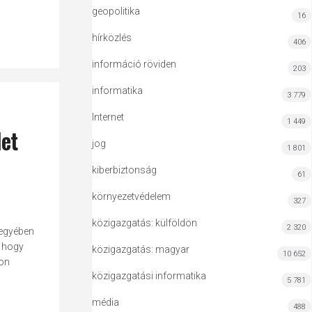
geopolitika
16
hírközlés
406
információ röviden
203
informatika
3 779
Internet
1 449
let
jog
1 801
kiberbiztonság
61
környezetvédelem
327
közigazgatás: külföldön
2 320
megyében
, hogy
közigazgatás: magyar
10 652
lon
közigazgatási informatika
5 781
média
488