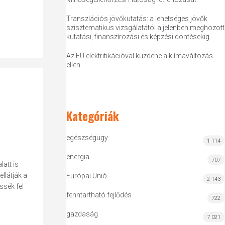
Transzlációs jövőkutatás: a lehetséges jövők
szisztematikus vizsgálatától a jelenben meghozott
kutatási, finanszírozási és képzési döntésekig
Az EU elektrifikációval küzdene a klímaváltozás
ellen
Kategóriák
egészségügy
1 114
energia
707
att is
llátják a
Európai Unió
2 143
ssék fel
fenntartható fejlődés
722
gazdaság
7 021