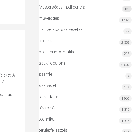
Mesterséges Intelligencia
422
MI
művelődés
1 548
nemzetközi szervezetek
27
politika
2 338
politikai informatika
292
szakirodalom
2 507
szemle
leket. A
4
17.
szervezet
189
acitást
társadalom
1 963
távközlés
1 310
technika
1 916
területfejlesztés