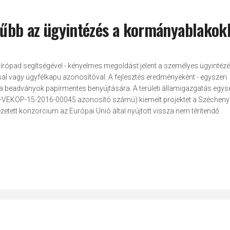
erűbb az ügyintézés a kormányablakok
láírópad segítségével - kényelmes megoldást jelent a személyes ügyintéz
sal vagy ügyfélkapu azonosítóval. A fejlesztés eredményeként - egyszeri
ég a beadványok papírmentes benyújtására. A területi államigazgatás egy
-VEKOP-15-2016-00045 azonosító számú) kiemelt projektet a Szécheny
tett konzorcium az Európai Unió által nyújtott vissza nem térítendő