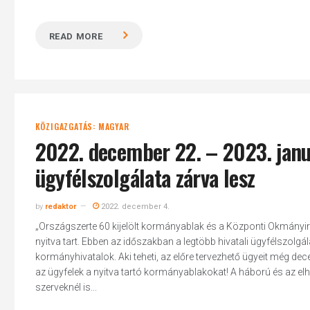
READ MORE
KÖZIGAZGATÁS: MAGYAR
2022. december 22. – 2023. januá
ügyfélszolgálata zárva lesz
by
redaktor
2022. december 4.
„Országszerte 60 kijelölt kormányablak és a Központi Okmányirod
nyitva tart. Ebben az időszakban a legtöbb hivatali ügyfélszolgál
kormányhivatalok. Aki teheti, az előre tervezhető ügyeit még dec
az ügyfelek a nyitva tartó kormányablakokat! A háború és az el
szerveknél is...