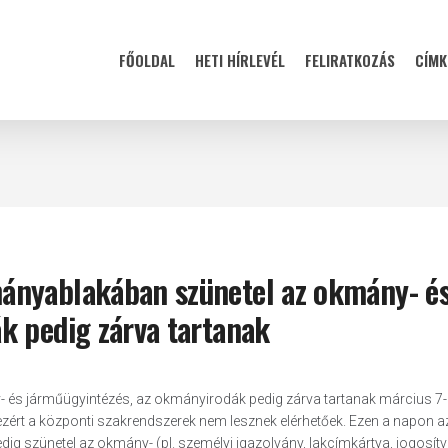
FŐOLDAL
HETI HÍRLEVÉL
FELIRATKOZÁS
CÍMK
ányablakában szünetel az okmány- é
k pedig zárva tartanak
és járműügyintézés, az okmányirodák pedig zárva tartanak március 7-
 ezért a központi szakrendszerek nem lesznek elérhetőek. Ezen a napon 
g szünetel az okmány- (pl. személyi igazolvány, lakcímkártya, jogosítv