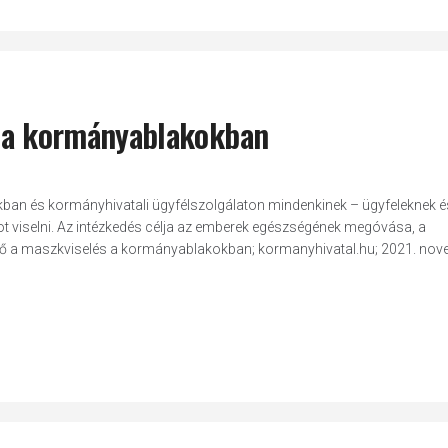
s a kormányablakokban
kban és kormányhivatali ügyfélszolgálaton mindenkinek – ügyfeleknek é
kot viselni. Az intézkedés célja az emberek egészségének megóvása, a
lező a maszkviselés a kormányablakokban; kormanyhivatal.hu; 2021. no