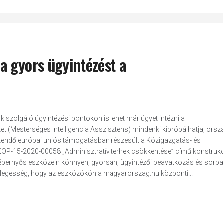
a gyors ügyintézést a
kiszolgáló ügyintézési pontokon is lehet már ügyet intézni a
 (Mesterséges Intelligencia Asszisztens) mindenki kipróbálhatja, orsz
térítendő európai uniós támogatásban részesült a Közigazgatás- és
KOP-15-2020-00058 „Adminisztratív terhek csökkentése” című konstruk
épernyős eszközein könnyen, gyorsan, ügyintézői beavatkozás és sorba
lönlegesség, hogy az eszközökön a magyarorszag.hu központi...