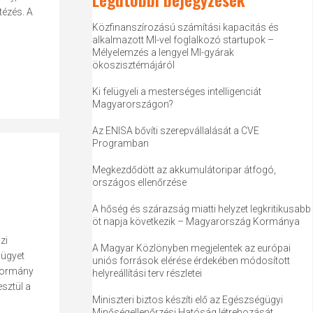
tézés. A
Közfinanszírozású számítási kapacitás és
alkalmazott MI-vel foglalkozó startupok –
Mélyelemzés a lengyel MI-gyárak
ökoszisztémájáról
Ki felügyeli a mesterséges intelligenciát
Magyarországon?
Az ENISA bővíti szerepvállalását a CVE
Programban
Megkezdődött az akkumulátoripar átfogó,
országos ellenőrzése
A hőség és szárazság miatti helyzet legkritikusabb
öt napja következik – Magyarország Kormánya
zi
A Magyar Közlönyben megjelentek az európai
 ügyet
uniós források elérése érdekében módosított
 kormány
helyreállítási terv részletei
esztül a
Miniszteri biztos készíti elő az Egészségügyi
Minőségellenőrzési Hatóság létrehozását