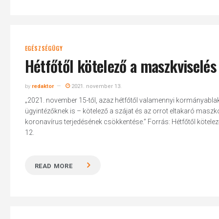
EGÉSZSÉGÜGY
Hétfőtől kötelező a maszkviselé
by
redaktor
2021. november 13.
„2021. november 15-től, azaz hétfőtől valamennyi kormányabla
ügyintézőknek is – kötelező a szájat és az orrot eltakaró masz
koronavírus terjedésének csökkentése.” Forrás: Hétfőtől köte
12.
READ MORE