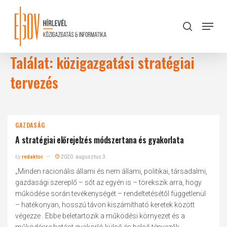
Skip
to
Menu
search
main
Close
content
Menu
Találat: közigazgatási stratégiai
tervezés
GAZDASÁG
A stratégiai előrejelzés módszertana és gyakorlata
by
redaktor
2020. augusztus 3.
„Minden racionális állami és nem állami, politikai, társadalmi,
gazdasági szereplő – sőt az egyén is – törekszik arra, hogy
működése során tevékenységét – rendeltetésétől függetlenül
– hatékonyan, hosszú távon kiszámítható keretek között
végezze . Ebbe beletartozik a működési környezet és a