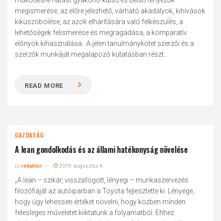
működésre hatást gyakorló külső és belső tényezők
megismerése, az előre jelezhető, várható akadályok, kihívások
kiküszöbölése, az azok elhárítására való felkészülés, a
lehetőségek felismerése és megragadása, a komparatív
előnyök kihasználása . A jelen tanulmánykötet szerzői és a
szerzők munkáját megalapozó kutatásban részt...
READ MORE
GAZDASÁG
A lean gondolkodás és az állami hatékonyság növelése
by
redaktor
2019. augusztus 4.
„A lean – szikár, visszafogott, lényegi – munkaszervezés
filozófiáját az autóiparban a Toyota fejlesztette ki. Lényege,
hogy úgy lehessen értéket növelni, hogy közben minden
felesleges műveletet kiiktatunk a folyamatból. Ehhez