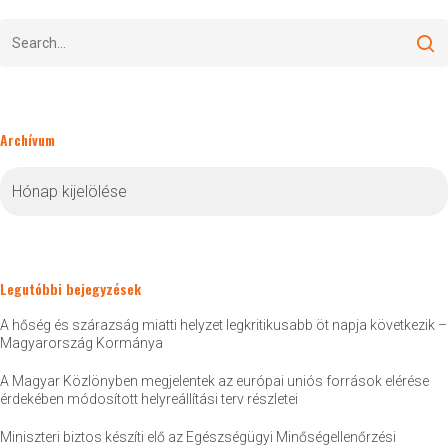
Archívum
Archívum
Legutóbbi bejegyzések
A hőség és szárazság miatti helyzet legkritikusabb öt napja következik –
Magyarország Kormánya
A Magyar Közlönyben megjelentek az európai uniós források elérése
érdekében módosított helyreállítási terv részletei
Miniszteri biztos készíti elő az Egészségügyi Minőségellenőrzési