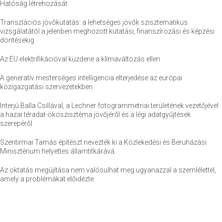
Hatóság létrehozását
Transzlációs jövőkutatás: a lehetséges jövők szisztematikus
vizsgálatától a jelenben meghozott kutatási, finanszírozási és képzési
döntésekig
Az EU elektrifikációval küzdene a klímaváltozás ellen
A generatív mesterséges intelligencia elterjedése az európai
közigazgatási szervezetekben
Interjú Balla Csillával, a Lechner fotogrammetriai területének vezetőjével
a hazai téradat-ökoszisztéma jövőjéről és a légi adatgyűjtések
szerepéről
Szentirmai Tamás építészt nevezték ki a Közlekedési és Beruházási
Minisztérium helyettes államtitkárává
Az oktatás megújítása nem valósulhat meg ugyanazzal a szemlélettel,
amely a problémákat előidézte