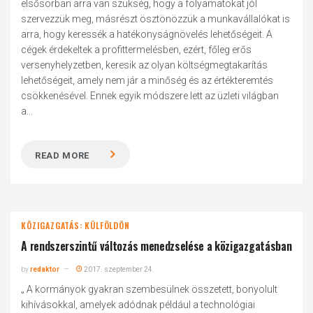
elsősorban arra van szükség, hogy a folyamatokat jól
szervezzük meg, másrészt ösztönözzük a munkavállalókat is
arra, hogy keressék a hatékonyságnövelés lehetőségeit. A
cégek érdekeltek a profittermelésben, ezért, főleg erős
versenyhelyzetben, keresik az olyan költségmegtakarítás
lehetőségeit, amely nem jár a minőség és az értékteremtés
csökkenésével. Ennek egyik módszere lett az üzleti világban
a...
READ MORE
KÖZIGAZGATÁS: KÜLFÖLDÖN
A rendszerszintű változás menedzselése a közigazgatásban
by
redaktor
2017. szeptember 24.
„ A kormányok gyakran szembesülnek összetett, bonyolult
kihívásokkal, amelyek adódnak például a technológiai