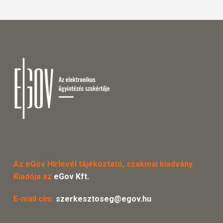
Az eGov Hírlevél tájékoztató, szakmai kiadvány.
Kiadója az
eGov Kft.
E-mail cím:
szerkesztoseg@egov.hu