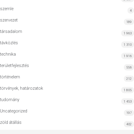
szemle
4
szervezet
189
társadalom
1 963
távközlés
1 310
technika
1 916
területfejlesztés
556
történelem
212
törvények, határozatok
1 805
tudomány
1 453
Uncategorized
197
zöld átállás
402