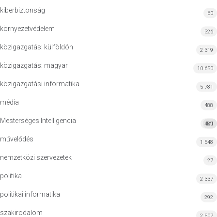
kiberbiztonság
60
környezetvédelem
326
közigazgatás: külföldön
2 319
közigazgatás: magyar
10 650
közigazgatási informatika
5 781
média
488
Mesterséges Intelligencia
420
MI
művelődés
1 548
nemzetközi szervezetek
27
politika
2 337
politikai informatika
292
szakirodalom
2 507