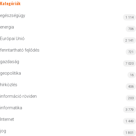
Kategóriák
egészségügy
1 114
energia
706
Európai Unió
2 141
fenntartható fejlődés
721
gazdaság
7 020
geopolitika
16
hírközlés
406
információ röviden
203
informatika
3 779
Internet
1 449
jog
1 801