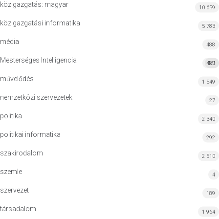
közigazgatás: magyar
10 659
közigazgatási informatika
5 783
média
488
Mesterséges Intelligencia
427
MI
művelődés
1 549
nemzetközi szervezetek
27
politika
2 340
politikai informatika
292
szakirodalom
2 510
szemle
4
szervezet
189
társadalom
1 964