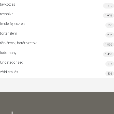
távközlés
1 310
technika
1 918
területfejlesztés
556
történelem
212
törvények, határozatok
1 806
tudomány
1 455
Uncategorized
197
zöld átállás
405