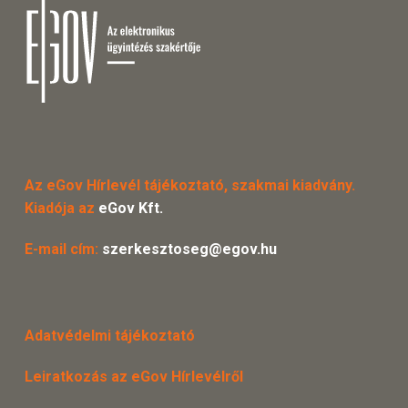
Az eGov Hírlevél tájékoztató, szakmai kiadvány.
Kiadója az
eGov Kft.
E-mail cím:
szerkesztoseg@egov.hu
Adatvédelmi tájékoztató
Leiratkozás az eGov Hírlevélről