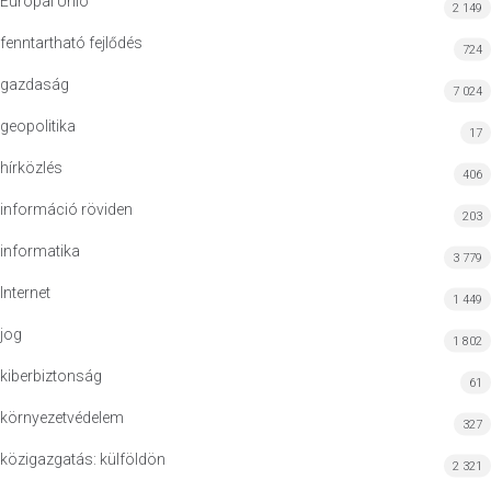
Európai Unió
2 149
fenntartható fejlődés
724
gazdaság
7 024
geopolitika
17
hírközlés
406
információ röviden
203
informatika
3 779
Internet
1 449
jog
1 802
kiberbiztonság
61
környezetvédelem
327
közigazgatás: külföldön
2 321