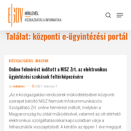
Skip
to
Menu
search
main
Close
content
Menu
Találat: központi e-ügyintézési portál
KÖZIGAZGATÁS: MAGYAR
Online felmérést indított a NISZ Zrt. az elektronikus
ügyintézési szokások feltérképezésére
by
redaktor
2021. március 7.
„Az e-közigazgatási rendszerek működtetésében központi
szerepet betöltő NISZ Nemzeti Infokommunikációs
Szolgáltató Zrt. online felmérést indított, melyben a
Magyarország.hu oldal működésével, valamint az ott elérhető
elektronikus szolgáltatásokkal kapcsolatban várja a
felhasználók visszajelzését. A kérdőív az éppen 1 éve megújult