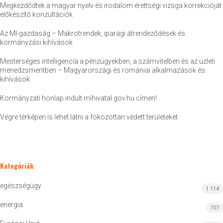
Megkezdődtek a magyar nyelv és irodalom érettségi vizsga korrekcióját
előkészítő konzultációk
Az MI-gazdaság – Makrotrendek, iparági átrendeződések és
kormányzási kihívások
Mesterséges intelligencia a pénzügyekben, a számvitelben és az üzleti
menedzsmentben – Magyarországi és romániai alkalmazások és
kihívások
Kormányzati honlap indult mihivatal.gov.hu címen!
Végre térképen is lehet látni a fokozottan védett területeket
Kategóriák
egészségügy
1 114
energia
707