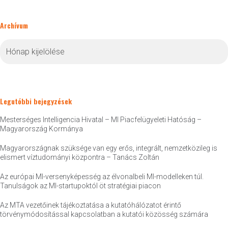
Archívum
Archívum
Legutóbbi bejegyzések
Mesterséges Intelligencia Hivatal – MI Piacfelügyeleti Hatóság –
Magyarország Kormánya
Magyarországnak szüksége van egy erős, integrált, nemzetközileg is
elismert víztudományi központra – Tanács Zoltán
Az európai MI-versenyképesség az élvonalbeli MI-modelleken túl.
Tanulságok az MI-startupoktól öt stratégiai piacon
Az MTA vezetőinek tájékoztatása a kutatóhálózatot érintő
törvénymódosítással kapcsolatban a kutatói közösség számára