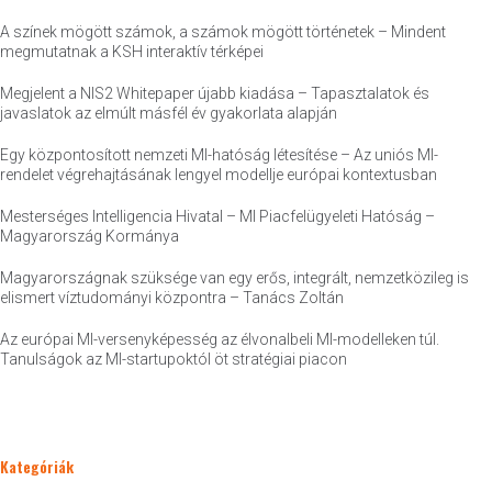
A színek mögött számok, a számok mögött történetek – Mindent
megmutatnak a KSH interaktív térképei
Megjelent a NIS2 Whitepaper újabb kiadása – Tapasztalatok és
javaslatok az elmúlt másfél év gyakorlata alapján
Egy központosított nemzeti MI-hatóság létesítése – Az uniós MI-
rendelet végrehajtásának lengyel modellje európai kontextusban
Mesterséges Intelligencia Hivatal – MI Piacfelügyeleti Hatóság –
Magyarország Kormánya
Magyarországnak szüksége van egy erős, integrált, nemzetközileg is
elismert víztudományi központra – Tanács Zoltán
Az európai MI-versenyképesség az élvonalbeli MI-modelleken túl.
Tanulságok az MI-startupoktól öt stratégiai piacon
Kategóriák