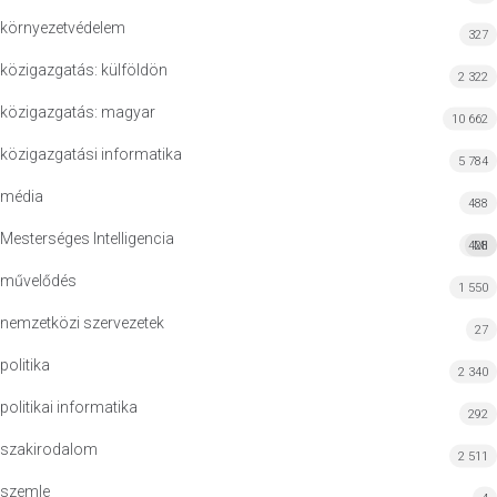
környezetvédelem
327
közigazgatás: külföldön
2 322
közigazgatás: magyar
10 662
közigazgatási informatika
5 784
média
488
Mesterséges Intelligencia
428
MI
művelődés
1 550
nemzetközi szervezetek
27
politika
2 340
politikai informatika
292
szakirodalom
2 511
szemle