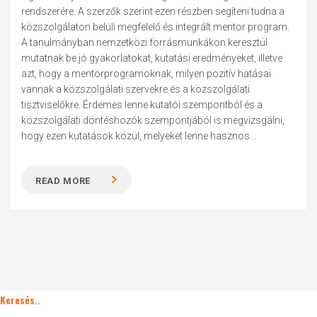
rendszerére. A szerzők szerint ezen részben segíteni tudna a
közszolgálaton belüli megfelelő és integrált mentor program.
A tanulmányban nemzetközi forrásmunkákon keresztül
mutatnak be jó gyakorlatokat, kutatási eredményeket, illetve
azt, hogy a mentorprogramoknak, milyen pozitív hatásai
vannak a közszolgálati szervekre és a közszolgálati
tisztviselőkre. Érdemes lenne kutatói szempontból és a
közszolgálati döntéshozók szempontjából is megvizsgálni,
hogy ezen kutatások közül, melyeket lenne hasznos...
READ MORE
Keresés..