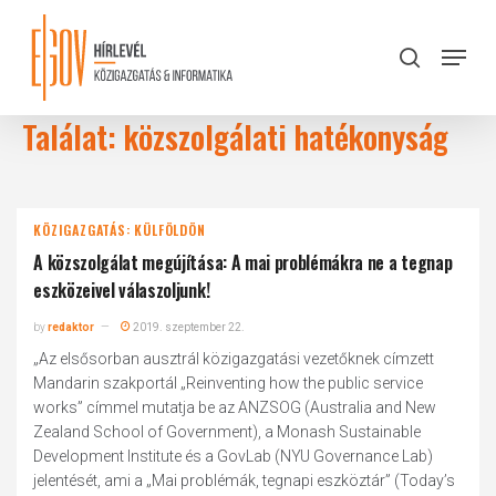
Skip
to
Menu
search
main
Close
content
Menu
Találat: közszolgálati hatékonyság
KÖZIGAZGATÁS: KÜLFÖLDÖN
A közszolgálat megújítása: A mai problémákra ne a tegnap
eszközeivel válaszoljunk!
by
redaktor
2019. szeptember 22.
„Az elsősorban ausztrál közigazgatási vezetőknek címzett
Mandarin szakportál „Reinventing how the public service
works” címmel mutatja be az ANZSOG (Australia and New
Zealand School of Government), a Monash Sustainable
Development Institute és a GovLab (NYU Governance Lab)
jelentését, ami a „Mai problémák, tegnapi eszköztár” (Today’s