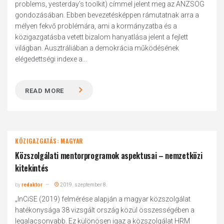
problems, yesterday’s toolkit) címmel jelent meg az ANZSOG
gondozásában. Ebben bevezetésképpen rámutatnak arra a
mélyen fekvő problémára, ami a kormányzatba és a
közigazgatásba vetett bizalom hanyatlása jelent a fejlett
világban. Ausztráliában a demokrácia működésének
elégedettségi indexe a...
READ MORE
KÖZIGAZGATÁS: MAGYAR
Közszolgálati mentorprogramok aspektusai – nemzetközi
kitekintés
by
redaktor
2019. szeptember 8.
„InCiSE (2019) felmérése alapján a magyar közszolgálat
hatékonysága 38 vizsgált ország közül összességében a
legalacsonyabb. Ez különösen igaz a közszolgálat HRM