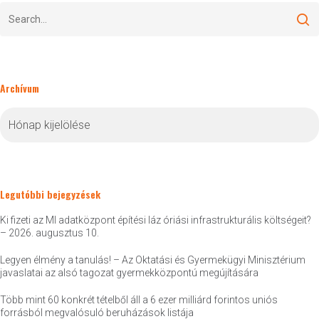
Archívum
Archívum
Legutóbbi bejegyzések
Ki fizeti az MI adatközpont építési láz óriási infrastrukturális költségeit?
– 2026. augusztus 10.
Legyen élmény a tanulás! – Az Oktatási és Gyermekügyi Minisztérium
javaslatai az alsó tagozat gyermekközpontú megújítására
Több mint 60 konkrét tételből áll a 6 ezer milliárd forintos uniós
forrásból megvalósuló beruházások listája