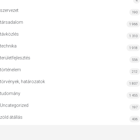
4
szervezet
190
társadalom
1 966
távközlés
1 310
technika
1 918
területfejlesztés
556
történelem
212
törvények, határozatok
1 807
tudomány
1 455
Uncategorized
197
zöld átállás
406