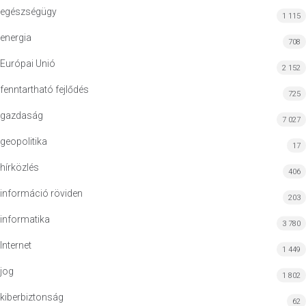
egészségügy
1 115
energia
708
Európai Unió
2 152
fenntartható fejlődés
725
gazdaság
7 027
geopolitika
17
hírközlés
406
információ röviden
203
informatika
3 780
Internet
1 449
jog
1 802
kiberbiztonság
62