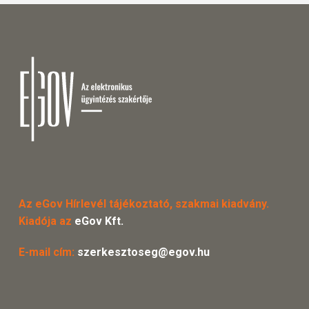
Az eGov Hírlevél tájékoztató, szakmai kiadvány.
Kiadója az
eGov Kft.
E-mail cím:
szerkesztoseg@egov.hu