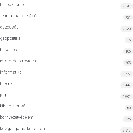
Európai Unió
2 141
fenntartható fejlődés
721
gazdaság
7 020
geopolitika
16
hírközlés
406
információ röviden
203
informatika
3 779
Internet
1 449
jog
1 801
kiberbiztonság
60
környezetvédelem
326
közigazgatás: külföldön
2 319