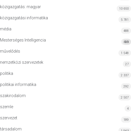
közigazgatás: magyar
10 650
közigazgatási informatika
5 781
média
488
Mesterséges Intelligencia
420
MI
művelődés
1 548
nemzetközi szervezetek
27
politika
2 337
politikai informatika
292
szakirodalom
2 507
szemle
4
szervezet
189
társadalom
1 963