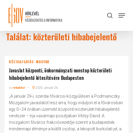
Skip
to
Menu
search
main
Close
content
Menu
Találat: közterületi hibabejelentő
KÖZIGAZGATÁS: MAGYAR
Javaslat központi, önkormányzati nonstop közterületi
hibabejelentő létesítésére Budapesten
by
redaktor
2025. január 26.
„A január 29-i, szerdai fővárosi közgyűlésen a Podmaniczky
Mozgalom javaslatot tesz arra, hogy induljon el a fővárosban
egy 0–24 órában üzemelő központi közterületi hibabejelentő
rendszer – írja vasárnapi posztjában Vitézy Dávid. A
mozgalom főváros frakcióvezetője szerint a budapestiek
mindennapi élménye a kidőlt oszlop, a lekopott burkolati jel, a