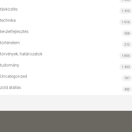
távközlés
1 310
technika
1 916
területfejlesztés
556
történelem
212
törvények, határozatok
1 805
tudomány
1 453
Uncategorized
197
zöld átállás
402