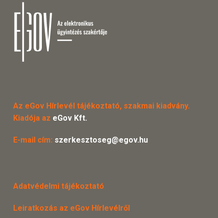
Az eGov Hírlevél tájékoztató, szakmai kiadvány.
Kiadója az
eGov Kft.
E-mail cím:
szerkesztoseg@egov.hu
Adatvédelmi tájékoztató
Leiratkozás az eGov Hírlevélről