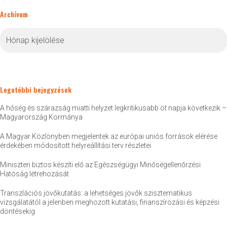
Archívum
Archívum
Legutóbbi bejegyzések
A hőség és szárazság miatti helyzet legkritikusabb öt napja következik –
Magyarország Kormánya
A Magyar Közlönyben megjelentek az európai uniós források elérése
érdekében módosított helyreállítási terv részletei
Miniszteri biztos készíti elő az Egészségügyi Minőségellenőrzési
Hatóság létrehozását
Transzlációs jövőkutatás: a lehetséges jövők szisztematikus
vizsgálatától a jelenben meghozott kutatási, finanszírozási és képzési
döntésekig