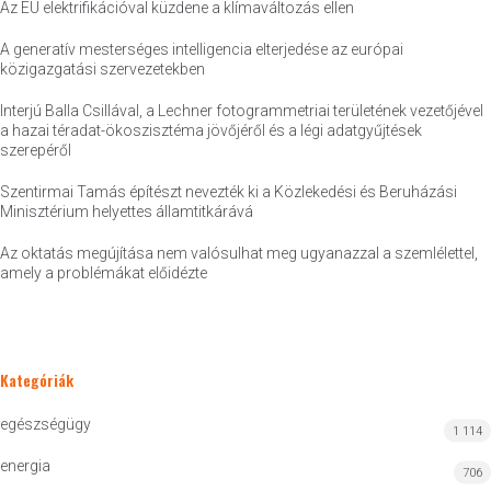
Az EU elektrifikációval küzdene a klímaváltozás ellen
A generatív mesterséges intelligencia elterjedése az európai
közigazgatási szervezetekben
Interjú Balla Csillával, a Lechner fotogrammetriai területének vezetőjével
a hazai téradat-ökoszisztéma jövőjéről és a légi adatgyűjtések
szerepéről
Szentirmai Tamás építészt nevezték ki a Közlekedési és Beruházási
Minisztérium helyettes államtitkárává
Az oktatás megújítása nem valósulhat meg ugyanazzal a szemlélettel,
amely a problémákat előidézte
Kategóriák
egészségügy
1 114
energia
706