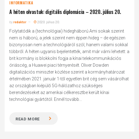
INFORMATIKA
A héten olvastuk: digitális diplomácia – 2020. július 20.
by
redaktor
2020. július 20.
Folytatódik a (technológiai) hidegháború Ami sokak szerint
nem is háború, a jelek szerint nem éppen hideg – de egészen
bizonyosan nem a technológiáról szól, hanem valami sokkal
többről. A héten ugyanis bejelentették, amit már várni lehetett: a
brit kormány is blokkolni fogja a kínai telekommunikációs
óriáscég, a Huawei piaci térnyerését. Oliver Dowden
digitalizációs miniszter közlése szerint a kormányhatározat
értelmében 2021. január 1-től egyetlen brit cég sem vásárolhat
az országban kiépülő 5G-hálózathoz szükséges
berendezéseket az amerikai célkeresztbe került kínai
technológiai gyártótól. Ennél tovább...
READ MORE