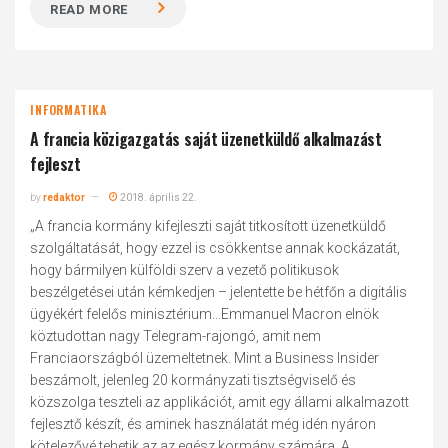
READ MORE
INFORMATIKA
A francia közigazgatás saját üzenetküldő alkalmazást
fejleszt
by
redaktor
2018. április 22.
„A francia kormány kifejleszti saját titkosított üzenetküldő
szolgáltatását, hogy ezzel is csökkentse annak kockázatát,
hogy bármilyen külföldi szerv a vezető politikusok
beszélgetései után kémkedjen – jelentette be hétfőn a digitális
ügyékért felelős minisztérium...Emmanuel Macron elnök
köztudottan nagy Telegram-rajongó, amit nem
Franciaországból üzemeltetnek. Mint a Business Insider
beszámolt, jelenleg 20 kormányzati tisztségviselő és
közszolga teszteli az applikációt, amit egy állami alkalmazott
fejlesztő készít, és aminek használatát még idén nyáron
kötelezővé tehetik az az egész kormány számára. A