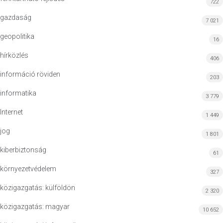
722
gazdaság
7 021
geopolitika
16
hírközlés
406
információ röviden
203
informatika
3 779
Internet
1 449
jog
1 801
kiberbiztonság
61
környezetvédelem
327
közigazgatás: külföldön
2 320
közigazgatás: magyar
10 652