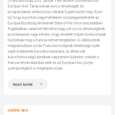
„Franciaország 2022. január 1-jén átvette Szlovéniától az
Európai Unió Tanácsának soros elnökségét, és
programjában ambiciózus célokat fogalmazott meg. Azon
túl, hogy e pontok nagymértékben összeegyeztethetők az
Európai Bizottság elnökének State of the Union beszédében
foglaltakkal, valamint Németország volt soros elnökségének
prioritásaival, nagy kérdés, hogy emellett milyen törésvonalak
húzódnak meg a francia-német tengelyben. A célkitűzések
megvalósítása során Franciaországnak lehetősége nyílik
saját érdekeinek becsatornázására, és általa vélt
kulcsfontosságú kérdések napirendre tűzésére, melyek a
francia elnökválasztás előtt és az Európai Unió jövője
szempontjából is meghatározóak...
READ MORE
EURÓPAI UNIÓ