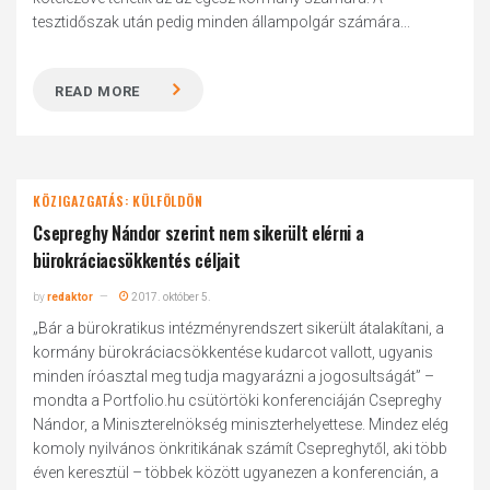
tesztidőszak után pedig minden állampolgár számára...
READ MORE
KÖZIGAZGATÁS: KÜLFÖLDÖN
Csepreghy Nándor szerint nem sikerült elérni a
bürokráciacsökkentés céljait
by
redaktor
2017. október 5.
„Bár a bürokratikus intézményrendszert sikerült átalakítani, a
kormány bürokráciacsökkentése kudarcot vallott, ugyanis
minden íróasztal meg tudja magyarázni a jogosultságát” –
mondta a Portfolio.hu csütörtöki konferenciáján Csepreghy
Nándor, a Miniszterelnökség miniszterhelyettese. Mindez elég
komoly nyilvános önkritikának számít Csepreghytől, aki több
éven keresztül – többek között ugyanezen a konferencián, a