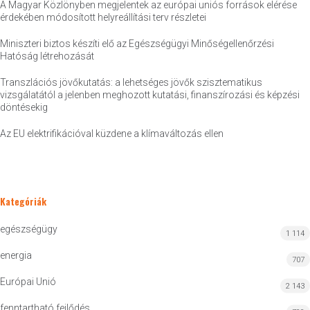
A Magyar Közlönyben megjelentek az európai uniós források elérése
érdekében módosított helyreállítási terv részletei
Miniszteri biztos készíti elő az Egészségügyi Minőségellenőrzési
Hatóság létrehozását
Transzlációs jövőkutatás: a lehetséges jövők szisztematikus
vizsgálatától a jelenben meghozott kutatási, finanszírozási és képzési
döntésekig
Az EU elektrifikációval küzdene a klímaváltozás ellen
Kategóriák
egészségügy
1 114
energia
707
Európai Unió
2 143
fenntartható fejlődés