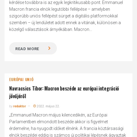
kérdése továbbra is az egyik legkritikusabb pont. Emmanuel
Macron francia elnök legutóbbi fellépése – amelyben
szigorúbb uniós fellépést sürget a digitális platformokkal
szemben – új lendületet adott ennek a vitának, különösen a
közelgő választások árnyékában. Macron...
READ MORE
EURÓPAI UNIÓ
Navracsics Tibor: Macron beszéde az európai integráció
jövőjéről
by
redaktor
2022. május 22.
„Emmanuel Macron május kilencedikén, az Európai
Parlamentben elmondott beszéde akkor is figyelmet
érdemelne, ha nyugodt időket élnénk. A francia köztársasági
elnök beszédei eddig is számos új politikai lépésnek ágyaztak