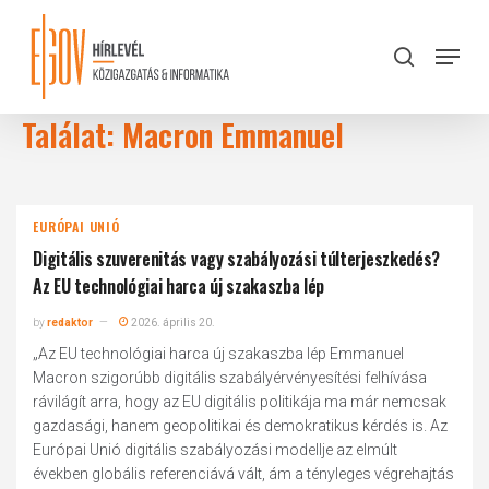
Skip
to
Menu
search
main
Close
content
Menu
Találat: Macron Emmanuel
EURÓPAI UNIÓ
Digitális szuverenitás vagy szabályozási túlterjeszkedés?
Az EU technológiai harca új szakaszba lép
by
redaktor
2026. április 20.
„Az EU technológiai harca új szakaszba lép Emmanuel
Macron szigorúbb digitális szabályérvényesítési felhívása
rávilágít arra, hogy az EU digitális politikája ma már nemcsak
gazdasági, hanem geopolitikai és demokratikus kérdés is. Az
Európai Unió digitális szabályozási modellje az elmúlt
években globális referenciává vált, ám a tényleges végrehajtás