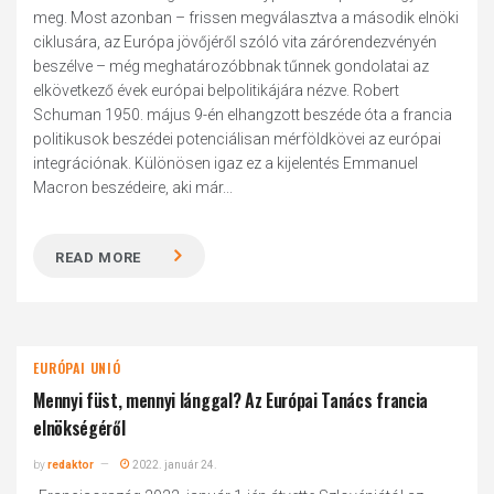
meg. Most azonban – frissen megválasztva a második elnöki
ciklusára, az Európa jövőjéről szóló vita zárórendezvényén
beszélve – még meghatározóbbnak tűnnek gondolatai az
elkövetkező évek európai belpolitikájára nézve. Robert
Schuman 1950. május 9-én elhangzott beszéde óta a francia
politikusok beszédei potenciálisan mérföldkövei az európai
integrációnak. Különösen igaz ez a kijelentés Emmanuel
Macron beszédeire, aki már...
READ MORE
EURÓPAI UNIÓ
Mennyi füst, mennyi lánggal? Az Európai Tanács francia
elnökségéről
by
redaktor
2022. január 24.