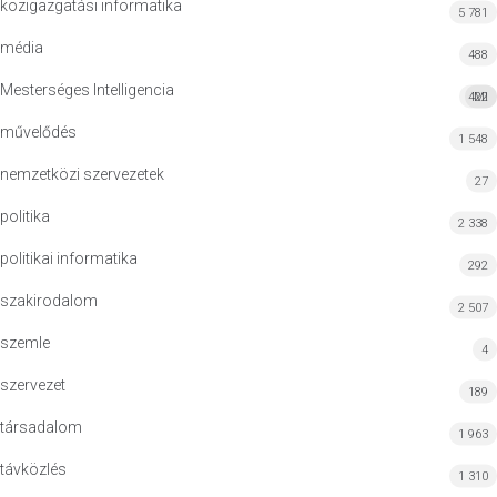
közigazgatási informatika
5 781
média
488
Mesterséges Intelligencia
422
MI
művelődés
1 548
nemzetközi szervezetek
27
politika
2 338
politikai informatika
292
szakirodalom
2 507
szemle
4
szervezet
189
társadalom
1 963
távközlés
1 310