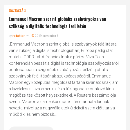
GAZDASÁG
Emmanuel Macron szerint globális szabványokra van
szükség a digitális technológia területén
by
redaktor
2019. november 3.
„Emmanuel Macron szerint globális szabványok felállításra
van szükség a digitális technológiában, Európa pedig utat
mutat a GDPR-ral. A francia elnök a párizsi Viva Tech
konferencián beszélt a digitális technológia szabályozásáról,
pontosabban a szigorúbb szabályozást célzó globális
szabványok felállításának szükségességéről. Emmanuel
Macron egy középutas megoldást tartana kívánatosnak, ami
a kivételesen laza amerikai és a túlságosan korlátozó kínai
megközelítés között helyezkedne el. A Reuters beszámolója
szerint Macron az amerikai modellt fenntarthatatlannak
nevezte, mivel az a nagyvállalatok érdekeit szem előtt tartva
működik, és nem biztosít...