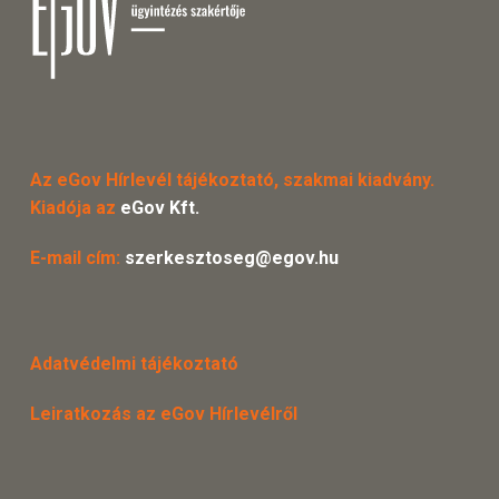
Az eGov Hírlevél tájékoztató, szakmai kiadvány.
Kiadója az
eGov Kft.
E-mail cím:
szerkesztoseg@egov.hu
Adatvédelmi tájékoztató
Leiratkozás az eGov Hírlevélről