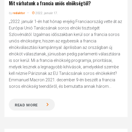
Mit várhatunk a francia uniós elnökségtől?
by
redaktor
2022. január 17.
„2022. január 1-én hat hónap erejéig Franciaország vette át az
Európai Unió Tanácsának soros elnöki tisztségét
Szlovéniától. Izgalmas időszakban kerül sor a francia soros
uniós elnökségre, hiszen az egybeesik a francia
elnökválasztási kampánnyal: áprilisban az országban új
elnököt választanak, júniusban pedig parlamenti választásra
is sor kerül. Mi a francia elnökség programja, prioritásai,
melyek lesznek a legnagyobb kihívások, amelyekkel szembe
kell néznie Párizsnak az EU Tanácsának soros elnökeként?
Emmanuel Macron 2021. december 9-én beszélt a francia
soros elnökség teendőiről, és bemutatta annak három...
READ MORE