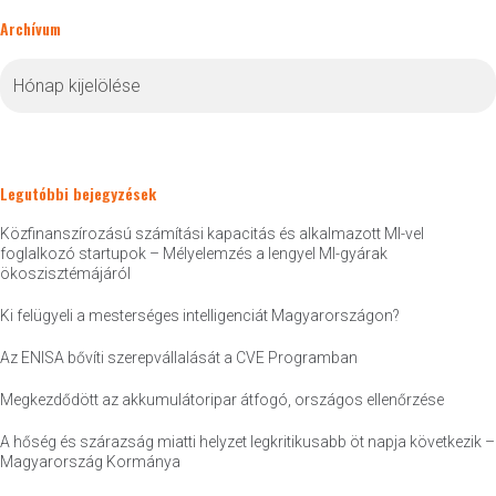
Archívum
Archívum
Legutóbbi bejegyzések
Közfinanszírozású számítási kapacitás és alkalmazott MI-vel
foglalkozó startupok – Mélyelemzés a lengyel MI-gyárak
ökoszisztémájáról
Ki felügyeli a mesterséges intelligenciát Magyarországon?
Az ENISA bővíti szerepvállalását a CVE Programban
Megkezdődött az akkumulátoripar átfogó, országos ellenőrzése
A hőség és szárazság miatti helyzet legkritikusabb öt napja következik –
Magyarország Kormánya