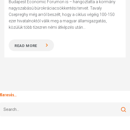
Budapest Economic Forumon is – hangoztatta a kormány
nagyszabású bürokráciacsökkentési terveit. Tavaly
Csepreghy még arról beszélt, hogy a ciklus végéig 100-150
ezer hivatalnoktól válik meg a magyar államigazgatás,
közülük több tízezren némi átképzés után...
READ MORE
Keresés..