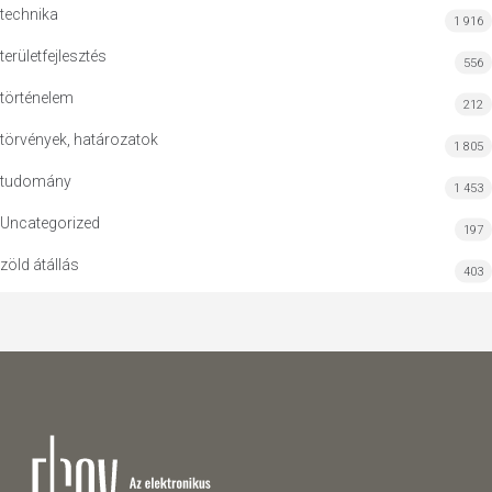
technika
1 916
területfejlesztés
556
történelem
212
törvények, határozatok
1 805
tudomány
1 453
Uncategorized
197
zöld átállás
403