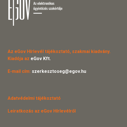
Az eGov Hírlevél tájékoztató, szakmai kiadvány.
Kiadója az
eGov Kft.
E-mail cím:
szerkesztoseg@egov.hu
Adatvédelmi tájékoztató
Leiratkozás az eGov Hírlevélről