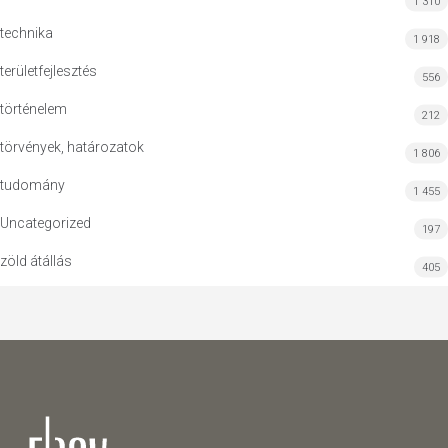
1 310
technika
1 918
területfejlesztés
556
történelem
212
törvények, határozatok
1 806
tudomány
1 455
Uncategorized
197
zöld átállás
405