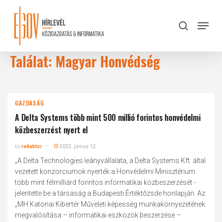
Skip
to
Menu
search
main
Close
content
Menu
Találat: Magyar Honvédség
GAZDASÁG
A Delta Systems több mint 500 millió forintos honvédelmi
közbeszerzést nyert el
by
redaktor
2022. június 12.
„A Delta Technologies leányvállalata, a Delta Systems Kft. által
vezetett konzorciumok nyerték a Honvédelmi Minisztérium
több mint félmilliárd forintos informatikai közbeszerzését -
jelentette be a társaság a Budapesti Értéktőzsde honlapján. Az
„MH Katonai Kibertér Műveleti képesség munkakörnyezetének
megvalósítása – informatikai eszközök beszerzése –