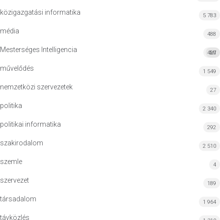
közigazgatási informatika
5 783
média
488
Mesterséges Intelligencia
427
MI
művelődés
1 549
nemzetközi szervezetek
27
politika
2 340
politikai informatika
292
szakirodalom
2 510
szemle
4
szervezet
189
társadalom
1 964
távközlés