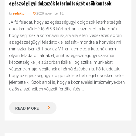
egészségügyi dolgozók leterheltségét csökkentsék
by
redaktor
2020. november 16.
„A fő feladat, hogy az egészségügyi dolgozók leterheltségét
csökkentsék Hétfőtől 93 kórházban lesznek ott a katonák,
hogy segítsék a koronavírus-járvány elleni védekezés során
az egészségügyi feladatok ellátását - mondta a honvédelmi
miniszter. Benkő Tibor az M1-en kiemelte: a katonák nem
olyan feladatot látnak el, amihez egészségügyi szakmai
képzettség kell, elsősorban fizikai, logisztikai munkákat
végeznek majd, segítenek a hőmérőzésben is. Fő feladatuk,
hogy az egészségügyi dolgozók leterheltségét csökkentsék -
jelentette ki. Szólt arról is, hogy a köznevelési intézményekben
az őszi szünetben végzett fertőtlenítési...
READ MORE