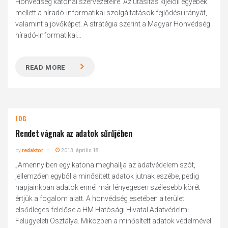
Honvédség katonai szervezeteire. Az utasítás kijelöli egyebek
mellett a híradó-informatikai szolgáltatások fejlődési irányát,
valamint a jövőképet. A stratégia szerint a Magyar Honvédség
híradó-informatikai...
READ MORE
JOG
Rendet vágnak az adatok sűrűjében
by
redaktor
2013. április 18.
„Amennyiben egy katona meghallja az adatvédelem szót,
jellemzően egyből a minősített adatok jutnak eszébe, pedig
napjainkban adatok ennél már lényegesen szélesebb körét
értjük a fogalom alatt. A honvédség esetében a terület
elsődleges felelőse a HM Hatósági Hivatal Adatvédelmi
Felügyeleti Osztálya. Miközben a minősített adatok védelmével