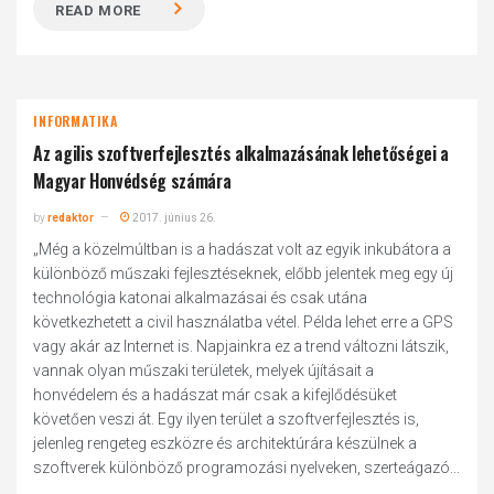
READ MORE
INFORMATIKA
Az agilis szoftverfejlesztés alkalmazásának lehetőségei a
Magyar Honvédség számára
by
redaktor
2017. június 26.
„Még a közelmúltban is a hadászat volt az egyik inkubátora a
különböző műszaki fejlesztéseknek, előbb jelentek meg egy új
technológia katonai alkalmazásai és csak utána
következhetett a civil használatba vétel. Példa lehet erre a GPS
vagy akár az Internet is. Napjainkra ez a trend változni látszik,
vannak olyan műszaki területek, melyek újításait a
honvédelem és a hadászat már csak a kifejlődésüket
követően veszi át. Egy ilyen terület a szoftverfejlesztés is,
jelenleg rengeteg eszközre és architektúrára készülnek a
szoftverek különböző programozási nyelveken, szerteágazó...