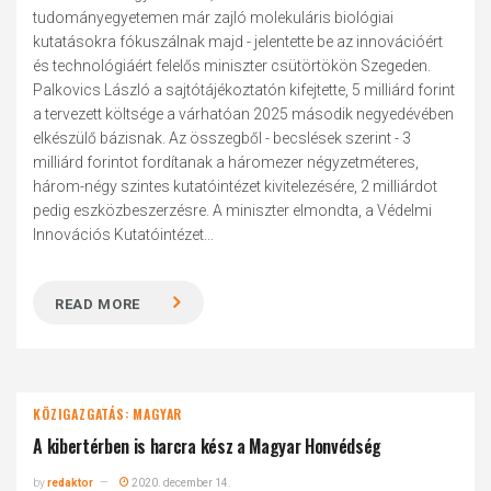
tudományegyetemen már zajló molekuláris biológiai
kutatásokra fókuszálnak majd - jelentette be az innovációért
és technológiáért felelős miniszter csütörtökön Szegeden.
Palkovics László a sajtótájékoztatón kifejtette, 5 milliárd forint
a tervezett költsége a várhatóan 2025 második negyedévében
elkészülő bázisnak. Az összegből - becslések szerint - 3
milliárd forintot fordítanak a háromezer négyzetméteres,
három-négy szintes kutatóintézet kivitelezésére, 2 milliárdot
pedig eszközbeszerzésre. A miniszter elmondta, a Védelmi
Innovációs Kutatóintézet...
READ MORE
KÖZIGAZGATÁS: MAGYAR
A kibertérben is harcra kész a Magyar Honvédség
by
redaktor
2020. december 14.