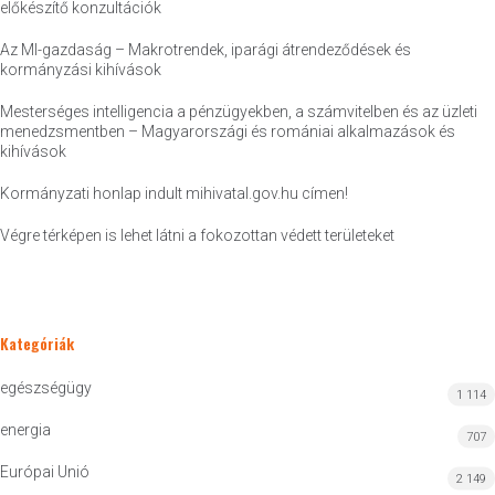
előkészítő konzultációk
Az MI-gazdaság – Makrotrendek, iparági átrendeződések és
kormányzási kihívások
Mesterséges intelligencia a pénzügyekben, a számvitelben és az üzleti
menedzsmentben – Magyarországi és romániai alkalmazások és
kihívások
Kormányzati honlap indult mihivatal.gov.hu címen!
Végre térképen is lehet látni a fokozottan védett területeket
Kategóriák
egészségügy
1 114
energia
707
Európai Unió
2 149