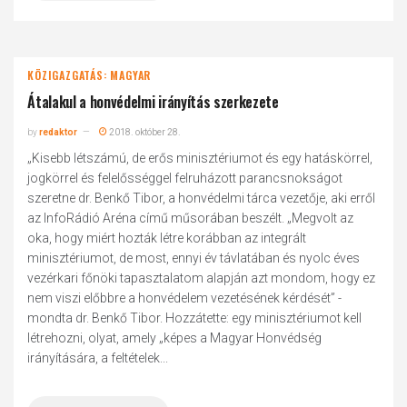
KÖZIGAZGATÁS: MAGYAR
Átalakul a honvédelmi irányítás szerkezete
by
redaktor
2018. október 28.
„Kisebb létszámú, de erős minisztériumot és egy hatáskörrel,
jogkörrel és felelősséggel felruházott parancsnokságot
szeretne dr. Benkő Tibor, a honvédelmi tárca vezetője, aki erről
az InfoRádió Aréna című műsorában beszélt. „Megvolt az
oka, hogy miért hozták létre korábban az integrált
minisztériumot, de most, ennyi év távlatában és nyolc éves
vezérkari főnöki tapasztalatom alapján azt mondom, hogy ez
nem viszi előbbre a honvédelem vezetésének kérdését” -
mondta dr. Benkő Tibor. Hozzátette: egy minisztériumot kell
létrehozni, olyat, amely „képes a Magyar Honvédség
irányítására, a feltételek...