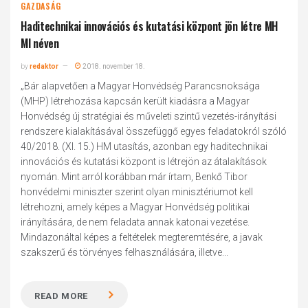
GAZDASÁG
Haditechnikai innovációs és kutatási központ jön létre MH
MI néven
by
redaktor
2018. november 18.
„Bár alapvetően a Magyar Honvédség Parancsnoksága
(MHP) létrehozása kapcsán került kiadásra a Magyar
Honvédség új stratégiai és műveleti szintű vezetés-irányítási
rendszere kialakításával összefüggő egyes feladatokról szóló
40/2018. (XI. 15.) HM utasítás, azonban egy haditechnikai
innovációs és kutatási központ is létrejön az átalakítások
nyomán. Mint arról korábban már írtam, Benkő Tibor
honvédelmi miniszter szerint olyan minisztériumot kell
létrehozni, amely képes a Magyar Honvédség politikai
irányítására, de nem feladata annak katonai vezetése.
Mindazonáltal képes a feltételek megteremtésére, a javak
szakszerű és törvényes felhasználására, illetve...
READ MORE