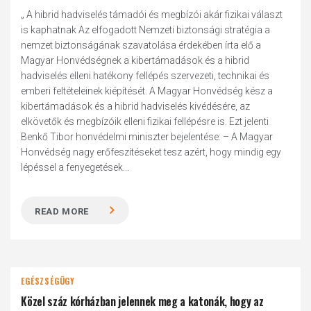
„ A hibrid hadviselés támadói és megbízói akár fizikai választ
is kaphatnak Az elfogadott Nemzeti biztonsági stratégia a
nemzet biztonságának szavatolása érdekében írta elő a
Magyar Honvédségnek a kibertámadások és a hibrid
hadviselés elleni hatékony fellépés szervezeti, technikai és
emberi feltételeinek kiépítését. A Magyar Honvédség kész a
kibertámadások és a hibrid hadviselés kivédésére, az
elkövetők és megbízóik elleni fizikai fellépésre is. Ezt jelenti
Benkő Tibor honvédelmi miniszter bejelentése: – A Magyar
Honvédség nagy erőfeszítéseket tesz azért, hogy mindig egy
lépéssel a fenyegetések...
READ MORE
EGÉSZSÉGÜGY
Közel száz kórházban jelennek meg a katonák, hogy az