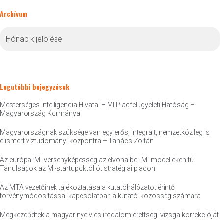
Archívum
Archívum
Legutóbbi bejegyzések
Mesterséges Intelligencia Hivatal – MI Piacfelügyeleti Hatóság –
Magyarország Kormánya
Magyarországnak szüksége van egy erős, integrált, nemzetközileg is
elismert víztudományi központra – Tanács Zoltán
Az európai MI-versenyképesség az élvonalbeli MI-modelleken túl.
Tanulságok az MI-startupoktól öt stratégiai piacon
Az MTA vezetőinek tájékoztatása a kutatóhálózatot érintő
törvénymódosítással kapcsolatban a kutatói közösség számára
Megkezdődtek a magyar nyelv és irodalom érettségi vizsga korrekcióját