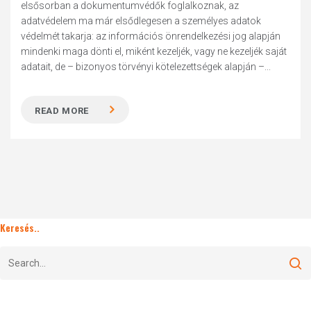
elsősorban a dokumentumvédők foglalkoznak, az
adatvédelem ma már elsődlegesen a személyes adatok
védelmét takarja: az információs önrendelkezési jog alapján
mindenki maga dönti el, miként kezeljék, vagy ne kezeljék saját
adatait, de – bizonyos törvényi kötelezettségek alapján –...
READ MORE
Keresés..