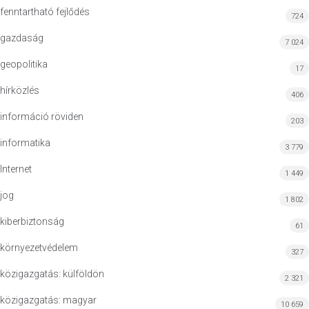
fenntartható fejlődés
724
gazdaság
7 024
geopolitika
17
hírközlés
406
információ röviden
203
informatika
3 779
Internet
1 449
jog
1 802
kiberbiztonság
61
környezetvédelem
327
közigazgatás: külföldön
2 321
közigazgatás: magyar
10 659