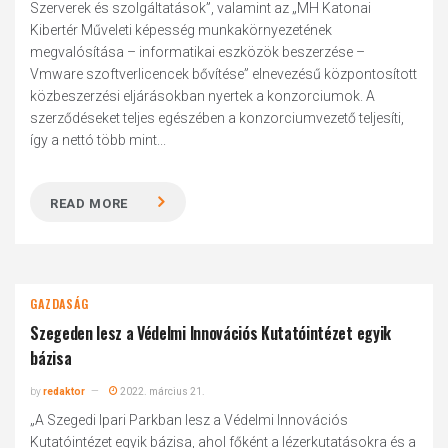
Szerverek és szolgáltatások”, valamint az „MH Katonai
Kibertér Műveleti képesség munkakörnyezetének
megvalósítása – informatikai eszközök beszerzése –
Vmware szoftverlicencek bővítése” elnevezésű központosított
közbeszerzési eljárásokban nyertek a konzorciumok. A
szerződéseket teljes egészében a konzorciumvezető teljesíti,
így a nettó több mint...
READ MORE
GAZDASÁG
Szegeden lesz a Védelmi Innovációs Kutatóintézet egyik
bázisa
by
redaktor
2022. március 21.
„A Szegedi Ipari Parkban lesz a Védelmi Innovációs
Kutatóintézet egyik bázisa, ahol főként a lézerkutatásokra és a