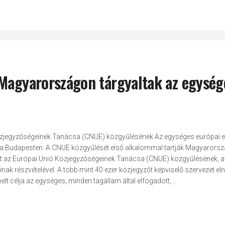
 Magyarországon tárgyaltak az egység
özjegyzőségeinek Tanácsa (CNUE) közgyűlésének Az egységes európai e
csa Budapesten. A CNUE közgyűlését első alkalommal tartják Magyarors
nt az Európai Unió Közjegyzőségeinek Tanácsa (CNUE) közgyűlésének, a
ak részvételével. A több mint 40 ezer közjegyzőt képviselő szervezet eln
lt célja az egységes, minden tagállam által elfogadott,...