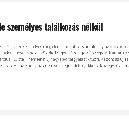
le személyes találkozás nélkül
elentős része személyes megjelenés nélkül is lezárható, így az örökösö
ussanak a hagyatékhoz – közölte Magyar Országos Közjegyzői Kamara sz
us 15. óta – nem lehet új hagyatéki tárgyalást kitűzni, viszont az új, re
 eljárás. Ha az elhunytnak nem volt végrendelete, akkor a közjegyző a tö