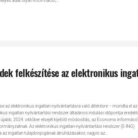
lyes adat olyan információ,...
ek felkészítése az elektronikus inga
e az elektronikus ingatlan-nyilvántartásra való áttérésre – mondta el az
 ingatlan nyilvántartási rendszer általános indulási időpontja eredetil
az újabb, 2024. október elsejét kijelölő módosítás, az Economx információ
kormányzatnak. Az elektronikus ingatlan-nyilvántartási rendszer (E-ING)
a az ingatlan tulajdonjogának átruházásakor, vagyis az...