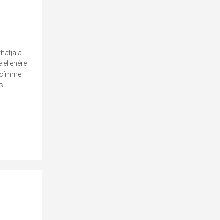
hatja a
 ellenére
e címmel
is