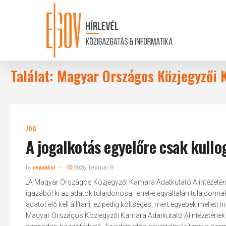
Skip
to
main
content
Találat: Magyar Országos Közjegyzői
JOG
A jogalkotás egyelőre csak kullog
by
redaktor
2026. február 8.
„A Magyar Országos Közjegyzői Kamara Adatkutató Alintézeténe
igazából ki az adatok tulajdonosa, lehet-e egyáltalán tulajdonn
adatot elő kell állítani, ez pedig költséges, mert egyebek melle
Magyar Országos Közjegyzői Kamara Adatkutató Alintézetének v