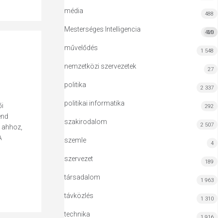
média
488
Mesterséges Intelligencia
420
MI
művelődés
1 548
nemzetközi szervezetek
27
politika
2 337
politikai informatika
ői
292
end
szakirodalom
2 507
t ahhoz,
A
szemle
4
szervezet
189
társadalom
1 963
távközlés
1 310
technika
1 916