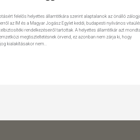
sért felelős helyettes államtitkára szerint alaptalanok az önálló zálog
 erről az IM és a Magyar Jogász Egylet keddi, budapesti nyilvános vitaül
telbiztosítéki rendelkezéseiről tartottak. A helyettes államtitkár azt mondt
emzetközi megtiszteltetésnek örvend, ez azonban nem zárja ki, hogy
og kialakításakor nem...