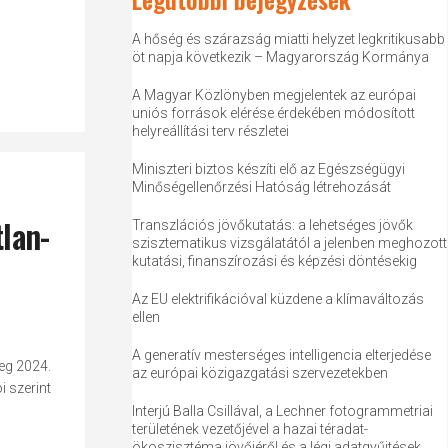
A hőség és szárazság miatti helyzet legkritikusabb
öt napja következik – Magyarország Kormánya
A Magyar Közlönyben megjelentek az európai
uniós források elérése érdekében módosított
helyreállítási terv részletei
Miniszteri biztos készíti elő az Egészségügyi
Minőségellenőrzési Hatóság létrehozását
tlan-
Transzlációs jövőkutatás: a lehetséges jövők
szisztematikus vizsgálatától a jelenben meghozott
kutatási, finanszírozási és képzési döntésekig
Az EU elektrifikációval küzdene a klímaváltozás
ellen
A generatív mesterséges intelligencia elterjedése
eg 2024.
az európai közigazgatási szervezetekben
i szerint
Interjú Balla Csillával, a Lechner fotogrammetriai
területének vezetőjével a hazai téradat-
ökoszisztéma jövőjéről és a légi adatgyűjtések