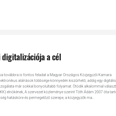
digitalizációja a cél
lása továbbra is fontos feladat a Magyar Országos Közjegyzői Kamara
lektronikus aláírások többsége könnyedén kiszűrhető, addig egy digitáli
 vizsgálata már sokkal bonyolultabb folyamat. Ötödik alkalommal választ
 elnökének, A szervezet közleménye szerint Tóth Ádám 2007 óta tart
őség hatásköre és permegelőző szerepe, a közjegyzők ma...