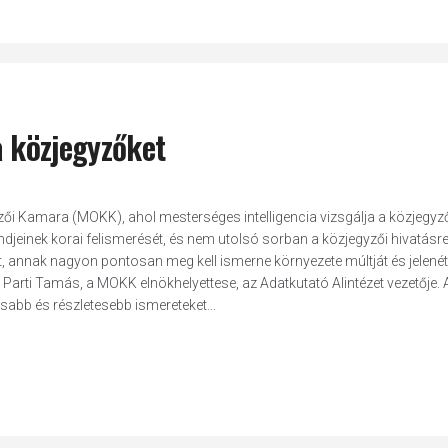
a közjegyzőket
zői Kamara (MOKK), ahol mesterséges intelligencia vizsgálja a közjegyz
endjeinek korai felismerését, és nem utolsó sorban a közjegyzői hivatásr
sát, annak nagyon pontosan meg kell ismerne környezete múltját és jelené
Parti Tamás, a MOKK elnökhelyettese, az Adatkutató Alintézet vezetője. 
sabb és részletesebb ismereteket...