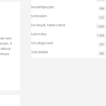
területfejlesztés
556
történelem
212
törvények, határozatok
1 805
tudomány
1 453
knek nem
Uncategorized
erdán. A
197
ndkívüli
zöld átállás
402
rvényes