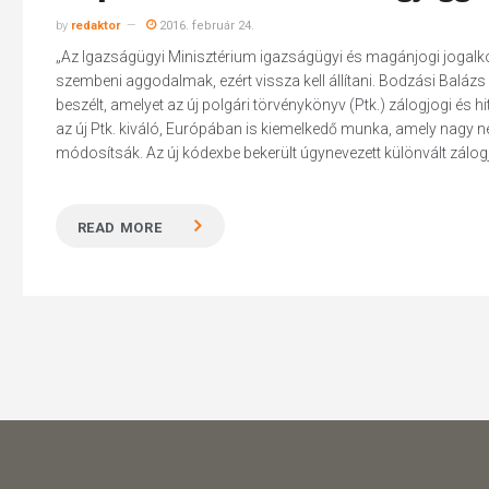
by
redaktor
2016. február 24.
„Az Igazságügyi Minisztérium igazságügyi és magánjogi jogalkotá
szembeni aggodalmak, ezért vissza kell állítani. Bodzási Balázs
beszélt, amelyet az új polgári törvénykönyv (Ptk.) zálogjogi és hi
az új Ptk. kiváló, Európában is kiemelkedő munka, amely nagy n
módosítsák. Az új kódexbe bekerült úgynevezett különvált zálogj
READ MORE