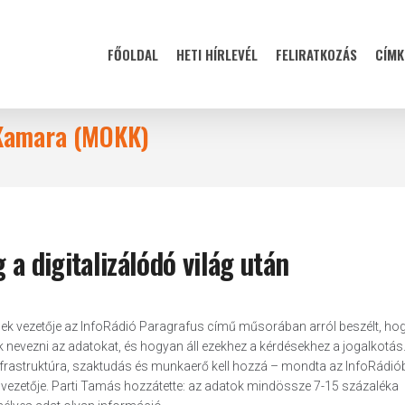
FŐOLDAL
HETI HÍRLEVÉL
FELIRATKOZÁS
CÍMK
 Kamara (MOKK)
 a digitalizálódó világ után
k vezetője az InfoRádió Paragrafus című műsorában arról beszélt, ho
ak nevezni az adatokat, és hogyan áll ezekhez a kérdésekhez a jogalkotás
tt infrastruktúra, szaktudás és munkaerő kell hozzá – mondta az InfoRádió
ezetője. Parti Tamás hozzátette: az adatok mindössze 7-15 százaléka