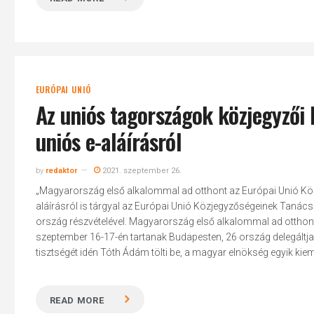
EURÓPAI UNIÓ
Az uniós tagországok közjegyzői
uniós e-aláírásról
by
redaktor
2021. szeptember 26.
„Magyarország első alkalommal ad otthont az Európai Unió K
aláírásról is tárgyal az Európai Unió Közjegyzőségeinek Taná
ország részvételével. Magyarország első alkalommal ad ottho
szeptember 16-17-én tartanak Budapesten, 26 ország delegáltjain
tisztségét idén Tóth Ádám tölti be, a magyar elnökség egyik kieme
READ MORE