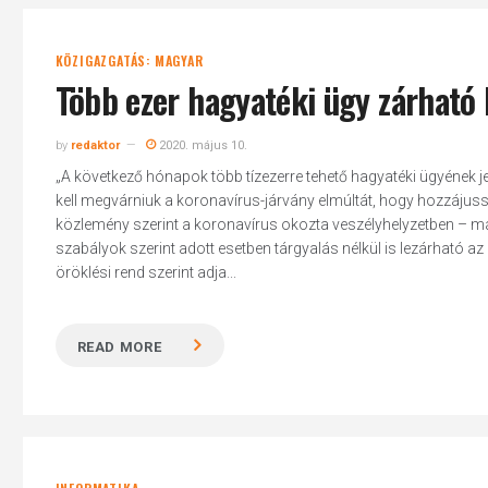
KÖZIGAZGATÁS: MAGYAR
Több ezer hagyatéki ügy zárható 
by
redaktor
2020. május 10.
„A következő hónapok több tízezerre tehető hagyatéki ügyének j
kell megvárniuk a koronavírus-járvány elmúltát, hogy hozzáj
közlemény szerint a koronavírus okozta veszélyhelyzetben – márci
szabályok szerint adott esetben tárgyalás nélkül is lezárható az
öröklési rend szerint adja...
READ MORE