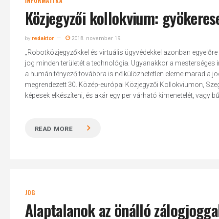
INFORMATIKA
Közjegyzői kollokvium: gyökerese
by
redaktor
2018. november 19.
„Robotközjegyzőkkel és virtuális ügyvédekkel azonban egyelőre 
jog minden területét a technológia. Ugyanakkor a mesterséges in
a humán tényező továbbra is nélkülözhetetlen eleme marad a jo
megrendezett 30. Közép-európai Közjegyzői Kollokviumon, Szeged
képesek elkészíteni, és akár egy per várható kimenetelét, vagy 
READ MORE
JOG
Alaptalanok az önálló zálogjogg