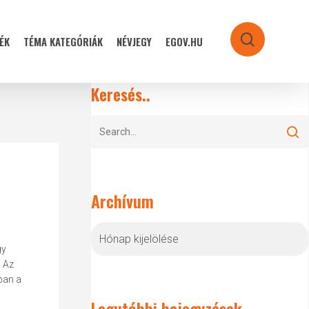
ÉK
TÉMA KATEGÓRIÁK
NÉVJEGY
EGOV.HU
search
Keresés..
Archívum
Archívum
gy
. Az
ban a
Legutóbbi bejegyzések