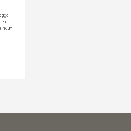
joggal
ésén
a, hogy