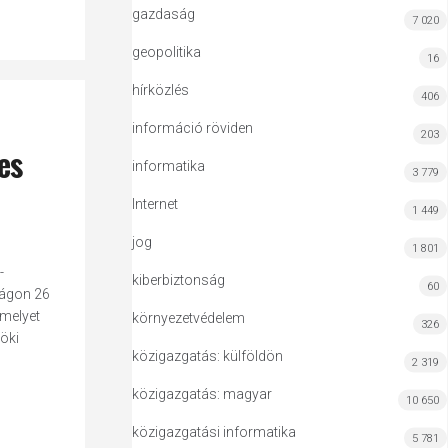
gazdaság
7 020
geopolitika
16
hírközlés
406
információ röviden
203
es
informatika
3 779
Internet
1 449
jog
1 801
-
kiberbiztonság
60
zágon 26
melyet
környezetvédelem
326
öki
közigazgatás: külföldön
2 319
közigazgatás: magyar
10 650
közigazgatási informatika
5 781