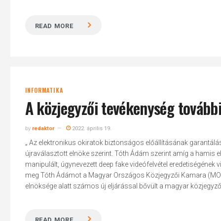
READ MORE
INFORMATIKA
A közjegyzői tevékenység további 
by
redaktor
2022. április 19.
„ Az elektronikus okiratok biztonságos előállításának garantá
újraválasztott elnöke szerint. Tóth Ádám szerint amíg a hamis e
manipulált, úgynevezett deep fake videófelvétel eredetiségének
meg Tóth Ádámot a Magyar Országos Közjegyzői Kamara (MOKK)
elnöksége alatt számos új eljárással bővült a magyar közjegyz
READ MORE