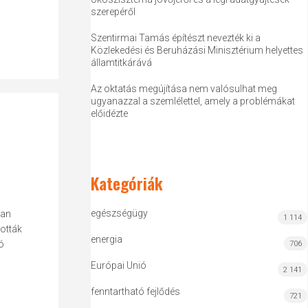
szerepéről
Szentirmai Tamás építészt nevezték ki a
Közlekedési és Beruházási Minisztérium helyettes
államtitkárává
Az oktatás megújítása nem valósulhat meg
ugyanazzal a szemlélettel, amely a problémákat
előidézte
Kategóriák
egészségügy
san
1 114
ották
energia
ó
706
Európai Unió
2 141
fenntartható fejlődés
721