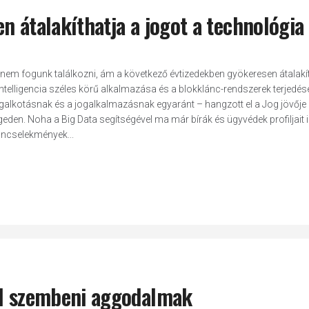
n átalakíthatja a jogot a technológia
nem fogunk találkozni, ám a következő évtizedekben gyökeresen átalakít
telligencia széles körű alkalmazása és a blokklánc-rendszerek terjedése
galkotásnak és a jogalkalmazásnak egyaránt – hangzott el a Jog jövőj
en. Noha a Big Data segítségével ma már bírák és ügyvédek profiljait 
bűncselekmények...
al szembeni aggodalmak