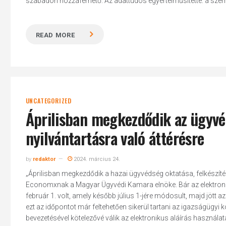
szabadon hozzáférhető. Az adattudós egyértelműsítette: a szemé
READ MORE
UNCATEGORIZED
Áprilisban megkezdődik az ügyvéd
nyilvántartásra való áttérésre
Hit enter to search or ESC to close
by
redaktor
2024. március 24.
„Áprilisban megkezdődik a hazai ügyvédség oktatása, felkészítés
Economxnak a Magyar Ügyvédi Kamara elnöke. Bár az elektronikus
február 1. volt, amely később július 1-jére módosult, majd jött 
ezt az időpontot már feltehetően sikerül tartani az igazságügyi 
bevezetésével kötelezővé válik az elektronikus aláírás használat