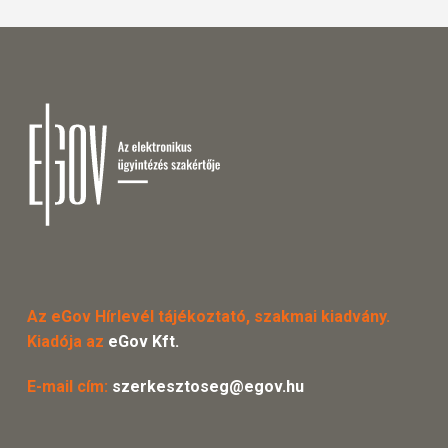
Az eGov Hírlevél tájékoztató, szakmai kiadvány.
Kiadója az
eGov Kft.
E-mail cím:
szerkesztoseg@egov.hu