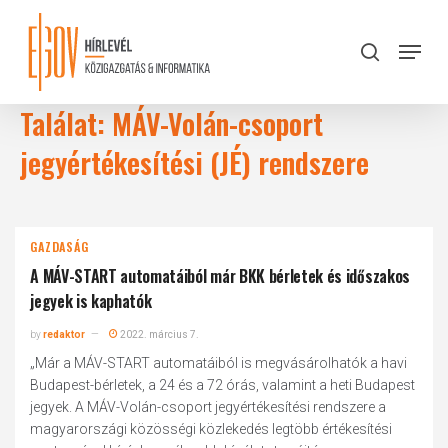
Skip
to
Menu
search
main
Close
content
Menu
Találat: MÁV-Volán-csoport
jegyértékesítési (JÉ) rendszere
GAZDASÁG
A MÁV-START automatáiból már BKK bérletek és időszakos
jegyek is kaphatók
by
redaktor
2022. március 7.
„Már a MÁV-START automatáiból is megvásárolhatók a havi
Budapest-bérletek, a 24 és a 72 órás, valamint a heti Budapest
jegyek. A MÁV-Volán-csoport jegyértékesítési rendszere a
magyarországi közösségi közlekedés legtöbb értékesítési