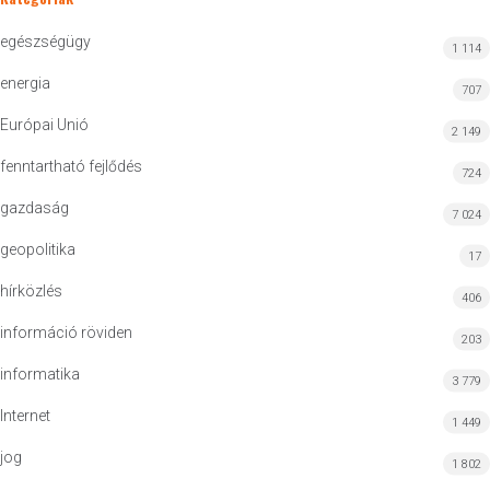
egészségügy
1 114
energia
707
Európai Unió
2 149
fenntartható fejlődés
724
gazdaság
7 024
geopolitika
17
hírközlés
406
információ röviden
203
informatika
3 779
Internet
1 449
jog
1 802