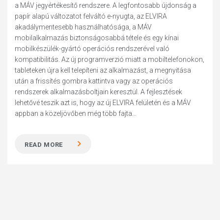
a MÁV jegyértékesítő rendszere. A legfontosabb újdonság a
papír alapú változatot felváltó e-nyugta, az ELVIRA
akadálymentesebb használhatósága, a MÁV
mobilalkalmazás biztonságosabbá tétele és egy kínai
mobilkészülék-gyártó operációs rendszerével való
kompatibilitás. Az új programverzió miatt a mobiltelefonokon,
tableteken újra kell telepíteni az alkalmazást, a megnyitása
után a frissítés gombra kattintva vagy az operációs
rendszerek alkalmazásboltjain keresztül. A fejlesztések
lehetővé teszik azt is, hogy az új ELVIRA felületén és a MÁV
appban a közeljövőben még több fajta...
READ MORE