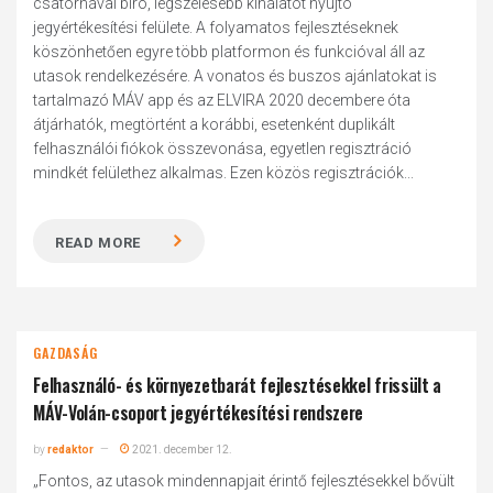
csatornával bíró, legszélesebb kínálatot nyújtó
jegyértékesítési felülete. A folyamatos fejlesztéseknek
köszönhetően egyre több platformon és funkcióval áll az
utasok rendelkezésére. A vonatos és buszos ajánlatokat is
tartalmazó MÁV app és az ELVIRA 2020 decembere óta
átjárhatók, megtörtént a korábbi, esetenként duplikált
felhasználói fiókok összevonása, egyetlen regisztráció
mindkét felülethez alkalmas. Ezen közös regisztrációk...
READ MORE
GAZDASÁG
Felhasználó- és környezetbarát fejlesztésekkel frissült a
MÁV-Volán-csoport jegyértékesítési rendszere
by
redaktor
2021. december 12.
„Fontos, az utasok mindennapjait érintő fejlesztésekkel bővült