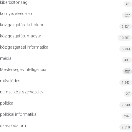
kiberbiztonság
61
környezetvédelem
327
közigazgatás: külföldön
2 321
közigazgatás: magyar
10 659
közigazgatási informatika
5 783
média
488
Mesterséges Intelligencia
427
MI
művelődés
1 549
nemzetközi szervezetek
27
politika
2 340
politikai informatika
292
szakirodalom
2 510