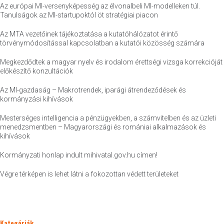
Az európai MI-versenyképesség az élvonalbeli MI-modelleken túl.
Tanulságok az MI-startupoktól öt stratégiai piacon
Az MTA vezetőinek tájékoztatása a kutatóhálózatot érintő
törvénymódosítással kapcsolatban a kutatói közösség számára
Megkezdődtek a magyar nyelv és irodalom érettségi vizsga korrekcióját
előkészítő konzultációk
Az MI-gazdaság – Makrotrendek, iparági átrendeződések és
kormányzási kihívások
Mesterséges intelligencia a pénzügyekben, a számvitelben és az üzleti
menedzsmentben – Magyarországi és romániai alkalmazások és
kihívások
Kormányzati honlap indult mihivatal.gov.hu címen!
Végre térképen is lehet látni a fokozottan védett területeket
Kategóriák