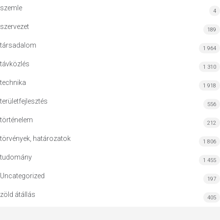
szemle
4
szervezet
189
társadalom
1 964
távközlés
1 310
technika
1 918
területfejlesztés
556
történelem
212
törvények, határozatok
1 806
tudomány
1 455
Uncategorized
197
zöld átállás
405