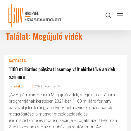
Skip
to
Menu
search
main
Close
content
Menu
Találat: Megújuló vidék
GAZDASÁG
1100 milliárdos pályázati csomag vált elérhetővé a vidék
számára
by
redaktor
2021. november 14.
„Az Agrárminisztérium Megújuló vidék, megújuló agrárium
programjának keretében 2021-ben 1100 milliárd forintnyi
pályázat jelenik meg, amelynek célja a vidéki gazdaságok
megerősítése, a magyar mezőgazdaság és
élelmiszertermelés modernizációja – fogalmazott Feldman
Zsolt szerdán este az orosházi gazdafórumon. Az