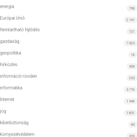
energia
706
Európai Unió
2 141
fenntartható fejlődés
721
gazdaság
7 020
geopolitika
16
hírközlés
406
információ röviden
203
informatika
3 779
Internet
1 449
jog
1 801
kiberbiztonság
60
környezetvédelem
326