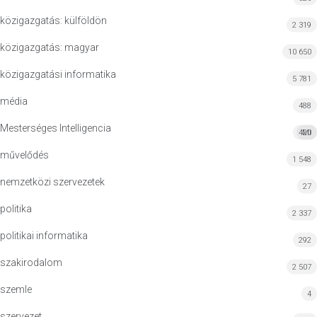
közigazgatás: külföldön
2 319
közigazgatás: magyar
10 650
közigazgatási informatika
5 781
média
488
Mesterséges Intelligencia
420
MI
művelődés
1 548
nemzetközi szervezetek
27
politika
2 337
politikai informatika
292
szakirodalom
2 507
szemle
4
szervezet