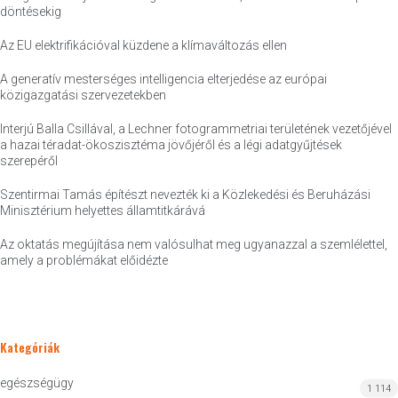
döntésekig
Az EU elektrifikációval küzdene a klímaváltozás ellen
A generatív mesterséges intelligencia elterjedése az európai
közigazgatási szervezetekben
Interjú Balla Csillával, a Lechner fotogrammetriai területének vezetőjével
a hazai téradat-ökoszisztéma jövőjéről és a légi adatgyűjtések
szerepéről
Szentirmai Tamás építészt nevezték ki a Közlekedési és Beruházási
Minisztérium helyettes államtitkárává
Az oktatás megújítása nem valósulhat meg ugyanazzal a szemlélettel,
amely a problémákat előidézte
Kategóriák
egészségügy
1 114