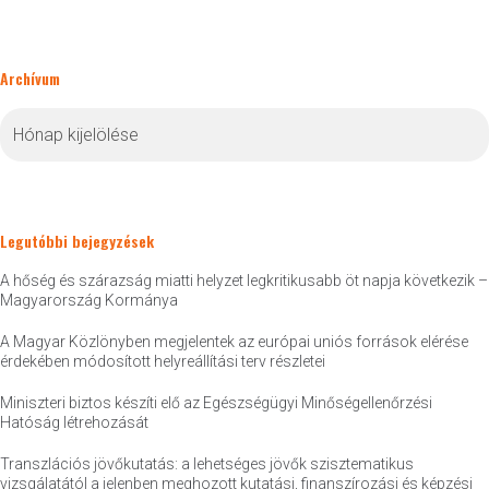
Archívum
Archívum
Legutóbbi bejegyzések
A hőség és szárazság miatti helyzet legkritikusabb öt napja következik –
Magyarország Kormánya
A Magyar Közlönyben megjelentek az európai uniós források elérése
érdekében módosított helyreállítási terv részletei
Miniszteri biztos készíti elő az Egészségügyi Minőségellenőrzési
Hatóság létrehozását
Transzlációs jövőkutatás: a lehetséges jövők szisztematikus
vizsgálatától a jelenben meghozott kutatási, finanszírozási és képzési