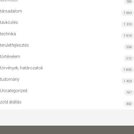
189
társadalom
1 963
távközlés
1 310
technika
1 916
területfejlesztés
556
történelem
212
törvények, határozatok
1 805
tudomány
1 453
Uncategorized
197
zöld átállás
402