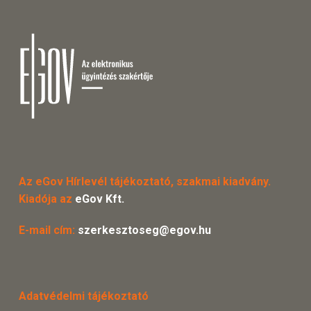
Az eGov Hírlevél tájékoztató, szakmai kiadvány.
Kiadója az
eGov Kft.
E-mail cím:
szerkesztoseg@egov.hu
Adatvédelmi tájékoztató