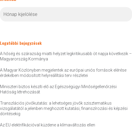
Archívum
Legutóbbi bejegyzések
A hőség és szárazság miatti helyzet legkritikusabb öt napja következik –
Magyarország Kormánya
A Magyar Közlönyben megjelentek az európai uniós források elérése
érdekében módosított helyreállítási terv részletei
Miniszteri biztos készíti elő az Egészségügyi Minőségellenőrzési
Hatóság létrehozását
Transzlációs jövőkutatás: a lehetséges jövők szisztematikus
vizsgálatától a jelenben meghozott kutatási, finanszírozási és képzési
döntésekig
Az EU elektrifikációval küzdene a klímaváltozás ellen