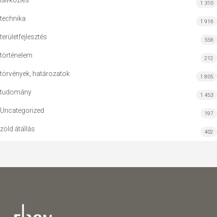
távközlés
1 310
technika
1 916
területfejlesztés
556
történelem
212
törvények, határozatok
1 805
tudomány
1 453
Uncategorized
197
zöld átállás
402