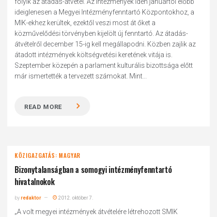
folyik az átadás-átvétel. Az intézmények idén januártól előbb
ideiglenesen a Megyei Intézményfenntartó Központokhoz, a
MIK-ekhez kerültek, ezektől veszi most át őket a
közművelődési törvényben kijelölt új fenntartó. Az átadás-
átvételről december 15-ig kell megállapodni. Közben zajlik az
átadott intézmények költségvetési keretének vitája is.
Szeptember közepén a parlament kulturális bizottsága előtt
már ismertették a tervezett számokat. Mint...
READ MORE
KÖZIGAZGATÁS: MAGYAR
Bizonytalanságban a somogyi intézményfenntartó
hivatalnokok
by
redaktor
2012. október 7.
„A volt megyei intézmények átvételére létrehozott SMIK