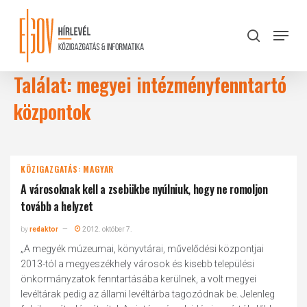
Skip
to
Menu
search
main
Close
content
Menu
Találat: megyei intézményfenntartó
központok
KÖZIGAZGATÁS: MAGYAR
A városoknak kell a zsebükbe nyúlniuk, hogy ne romoljon
tovább a helyzet
by
redaktor
2012. október 7.
„A megyék múzeumai, könyvtárai, művelődési központjai
2013-tól a megyeszékhely városok és kisebb települési
önkormányzatok fenntartásába kerülnek, a volt megyei
levéltárak pedig az állami levéltárba tagozódnak be. Jelenleg