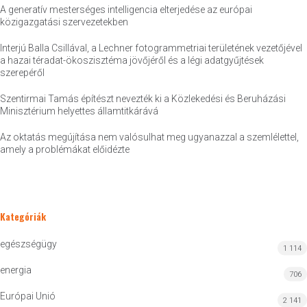
A generatív mesterséges intelligencia elterjedése az európai
közigazgatási szervezetekben
Interjú Balla Csillával, a Lechner fotogrammetriai területének vezetőjével
a hazai téradat-ökoszisztéma jövőjéről és a légi adatgyűjtések
szerepéről
Szentirmai Tamás építészt nevezték ki a Közlekedési és Beruházási
Minisztérium helyettes államtitkárává
Az oktatás megújítása nem valósulhat meg ugyanazzal a szemlélettel,
amely a problémákat előidézte
Kategóriák
egészségügy
1 114
energia
706
Európai Unió
2 141