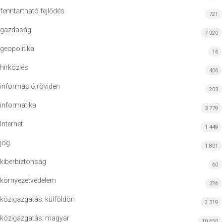
fenntartható fejlődés
721
gazdaság
7 020
geopolitika
16
hírközlés
406
információ röviden
203
informatika
3 779
Internet
1 449
jog
1 801
kiberbiztonság
60
környezetvédelem
326
közigazgatás: külföldön
2 319
közigazgatás: magyar
10 650