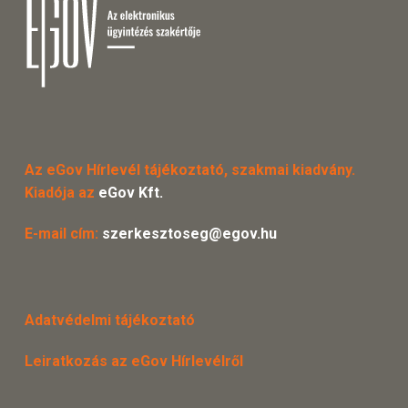
Az eGov Hírlevél tájékoztató, szakmai kiadvány.
Kiadója az
eGov Kft.
E-mail cím:
szerkesztoseg@egov.hu
Adatvédelmi tájékoztató
Leiratkozás az eGov Hírlevélről