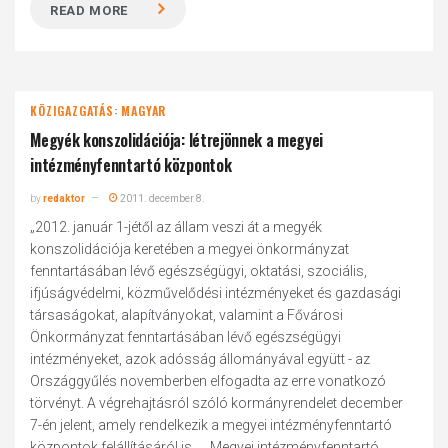
READ MORE
KÖZIGAZGATÁS: MAGYAR
Megyék konszolidációja: létrejönnek a megyei
intézményfenntartó központok
by
redaktor
2011. december 8.
„2012. január 1-jétől az állam veszi át a megyék
konszolidációja keretében a megyei önkormányzat
fenntartásában lévő egészségügyi, oktatási, szociális,
ifjúságvédelmi, közművelődési intézményeket és gazdasági
társaságokat, alapítványokat, valamint a Fővárosi
Önkormányzat fenntartásában lévő egészségügyi
intézményeket, azok adósság állományával együtt - az
Országgyűlés novemberben elfogadta az erre vonatkozó
törvényt. A végrehajtásról szóló kormányrendelet december
7-én jelent, amely rendelkezik a megyei intézményfenntartó
központok felállításáról is. ... Megyei intézményfenntartó