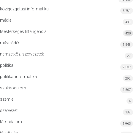
közigazgatási informatika
5 781
média
488
Mesterséges Intelligencia
420
MI
művelődés
1 548
nemzetközi szervezetek
27
politika
2 337
politikai informatika
292
szakirodalom
2 507
szemle
4
szervezet
189
társadalom
1 963