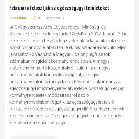
Februárra felosztják az egészségügyi területeket
by
redaktor
2011. december 12.
„A Gyógyszerészeti és Egészségügyi, Minőség- és
Szervezetfejlesztési Intézetnek (GYEMSZI) 2012. február 20-ig
el kell készítenie a fekvőbeteg-szakellátási kapacitások és az
azokhoz tartozó ellátási területek felosztására irányuló teljes
javaslatot - olvasható a Magyar Közlöny legfrissebb
számában megjelent kormányrendeletben. A megyei
intézményfenntartó központokról, valamint a megyei
önkormányzatok konszolidációjával, a megyei
önkormányzati intézmények és a Fővárosi Önkormányzat
egészségügyi intézményeinek átvételével összefüggő egyes
kormányrendeletek módosításáról szóló
kormányrendeletben rögzítik: az egészségügyért felelő
miniszter működteti az egészségügyi ellátórendszert, ennek
keretében kidolgozza: "az egészségügyi beruházások helye
kijelölésére, az egészségügyi...