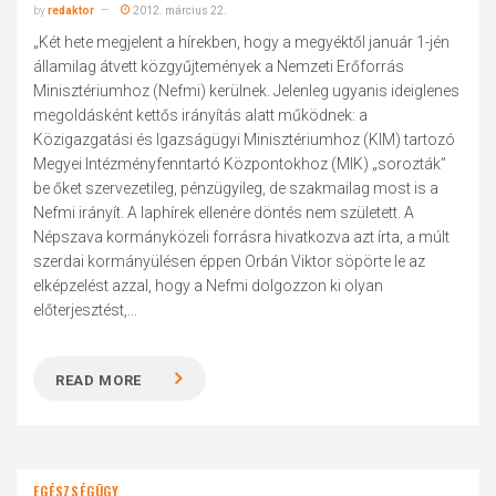
by
redaktor
2012. március 22.
„Két hete megjelent a hírekben, hogy a megyéktől január 1-jén
államilag átvett közgyűjtemények a Nemzeti Erőforrás
Minisztériumhoz (Nefmi) kerülnek. Jelenleg ugyanis ideiglenes
megoldásként kettős irányítás alatt működnek: a
Közigazgatási és Igazságügyi Minisztériumhoz (KIM) tartozó
Megyei Intézményfenntartó Központokhoz (MIK) „sorozták”
be őket szervezetileg, pénzügyileg, de szakmailag most is a
Nefmi irányít. A laphírek ellenére döntés nem született. A
Népszava kormányközeli forrásra hivatkozva azt írta, a múlt
szerdai kormányülésen éppen Orbán Viktor söpörte le az
elképzelést azzal, hogy a Nefmi dolgozzon ki olyan
előterjesztést,...
READ MORE
EGÉSZSÉGÜGY