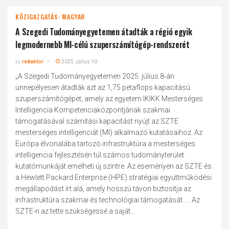
KÖZIGAZGATÁS: MAGYAR
A Szegedi Tudományegyetemen átadták a régió egyik
legmodernebb MI-célú szuperszámítógép-rendszerét
by
redaktor
2025. július 10.
„A Szegedi Tudományegyetemen 2025. július 8-án
ünnepélyesen átadták azt az 1,75 petaflops kapacitású
szuperszámítógépet, amely az egyetem IKIKK Mesterséges
Intelligencia Kompetenciaközpontjának szakmai
támogatásával számítási kapacitást nyújt az SZTE
mesterséges intelligenciát (MI) alkalmazó kutatásaihoz. Az
Európa élvonalába tartozó infrastruktúra a mesterséges
intelligencia fejlesztésén túl számos tudományterület
kutatómunkáját emelheti új szintre. Az eseményen az SZTE és
a Hewlett Packard Enterprise (HPE) stratégiai együttműködési
megállapodást írt alá, amely hosszú távon biztosítja az
infrastruktúra szakmai és technológiai támogatását. ... Az
SZTE-n az tette szükségessé a saját...