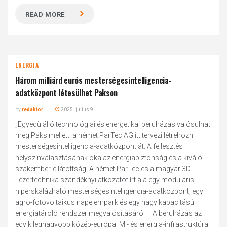
READ MORE
ENERGIA
Három milliárd eurós mesterségesintelligencia-
adatközpont létesülhet Pakson
by
redaktor
2025. július 9.
„Egyedülálló technológiai és energetikai beruházás valósulhat
meg Paks mellett: a német ParTec AG itt tervezi létrehozni
mesterségesintelligencia-adatközpontját. A fejlesztés
helyszínválasztásának oka az energiabiztonság és a kiváló
szakember-ellátottság. A német ParTec és a magyar 3D
Lézertechnika szándéknyilatkozatot írt alá egy moduláris,
hiperskálázható mesterségesintelligencia-adatközpont, egy
agro-fotovoltaikus napelempark és egy nagy kapacitású
energiatároló rendszer megvalósításáról – A beruházás az
egyik legnagyobb közép-európai MI- és energia-infrastruktúra