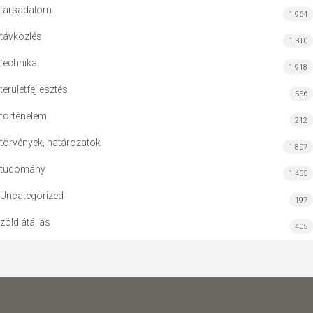
társadalom
1 964
távközlés
1 310
technika
1 918
területfejlesztés
556
történelem
212
törvények, határozatok
1 807
tudomány
1 455
Uncategorized
197
zöld átállás
405