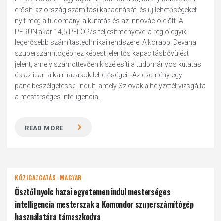
erősíti az ország számítási kapacitását, és új lehetőségeket
nyit meg a tudomány, a kutatás és az innováció előtt. A
PERUN akár 14,5 PFLOP/s teljesítményével a régió egyik
legerősebb számítástechnikai rendszere. A korábbi Devana
szuperszámítógéphez képest jelentős kapacitásbővülést
jelent, amely számottevően kiszélesíti a tudományos kutatás
és az ipari alkalmazások lehetőségeit. Az esemény egy
panelbeszélgetéssel indult, amely Szlovákia helyzetét vizsgálta
a mesterséges intelligencia...
READ MORE
KÖZIGAZGATÁS: MAGYAR
Ősztől nyolc hazai egyetemen indul mesterséges
intelligencia mesterszak a Komondor szuperszámítógép
használatára támaszkodva