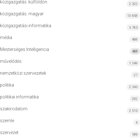
közigazgatás: külföldön
2 322
közigazgatás: magyar
10 658
közigazgatási informatika
5 783
média
488
Mesterséges Intelligencia
427
MI
művelődés
1 549
nemzetközi szervezetek
27
politika
2 340
politikai informatika
292
szakirodalom
2 510
szemle
4
szervezet
189