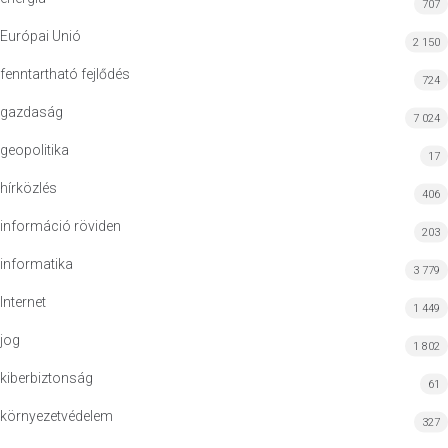
707
Európai Unió
2 150
fenntartható fejlődés
724
gazdaság
7 024
geopolitika
17
hírközlés
406
információ röviden
203
informatika
3 779
Internet
1 449
jog
1 802
kiberbiztonság
61
környezetvédelem
327