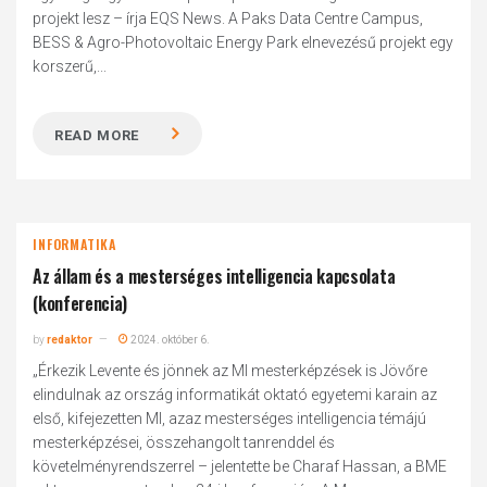
projekt lesz – írja EQS News. A Paks Data Centre Campus,
BESS & Agro-Photovoltaic Energy Park elnevezésű projekt egy
korszerű,...
READ MORE
INFORMATIKA
Az állam és a mesterséges intelligencia kapcsolata
(konferencia)
by
redaktor
2024. október 6.
„Érkezik Levente és jönnek az MI mesterképzések is Jövőre
elindulnak az ország informatikát oktató egyetemi karain az
első, kifejezetten MI, azaz mesterséges intelligencia témájú
mesterképzései, összehangolt tanrenddel és
követelményrendszerrel – jelentette be Charaf Hassan, a BME