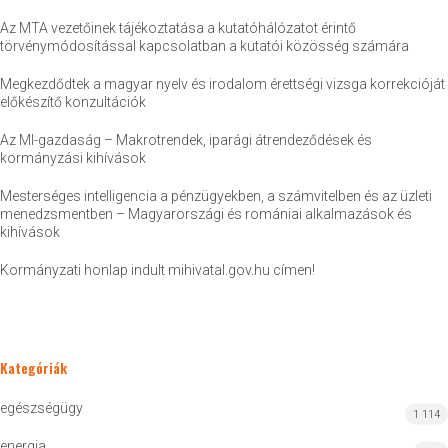
Az MTA vezetőinek tájékoztatása a kutatóhálózatot érintő
törvénymódosítással kapcsolatban a kutatói közösség számára
Megkezdődtek a magyar nyelv és irodalom érettségi vizsga korrekcióját
előkészítő konzultációk
Az MI-gazdaság – Makrotrendek, iparági átrendeződések és
kormányzási kihívások
Mesterséges intelligencia a pénzügyekben, a számvitelben és az üzleti
menedzsmentben – Magyarországi és romániai alkalmazások és
kihívások
Kormányzati honlap indult mihivatal.gov.hu címen!
Kategóriák
egészségügy
1 114
energia