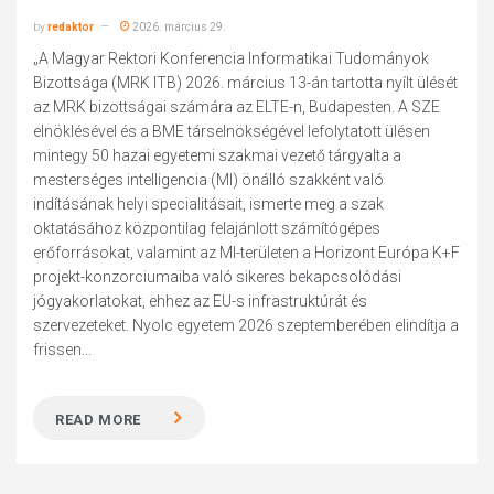
by
redaktor
2026. március 29.
„A Magyar Rektori Konferencia Informatikai Tudományok
Bizottsága (MRK ITB) 2026. március 13-án tartotta nyílt ülését
az MRK bizottságai számára az ELTE-n, Budapesten. A SZE
elnöklésével és a BME társelnökségével lefolytatott ülésen
mintegy 50 hazai egyetemi szakmai vezető tárgyalta a
mesterséges intelligencia (MI) önálló szakként való
indításának helyi specialitásait, ismerte meg a szak
oktatásához központilag felajánlott számítógépes
erőforrásokat, valamint az MI-területen a Horizont Európa K+F
projekt-konzorciumaiba való sikeres bekapcsolódási
jógyakorlatokat, ehhez az EU-s infrastruktúrát és
szervezeteket. Nyolc egyetem 2026 szeptemberében elindítja a
frissen...
READ MORE