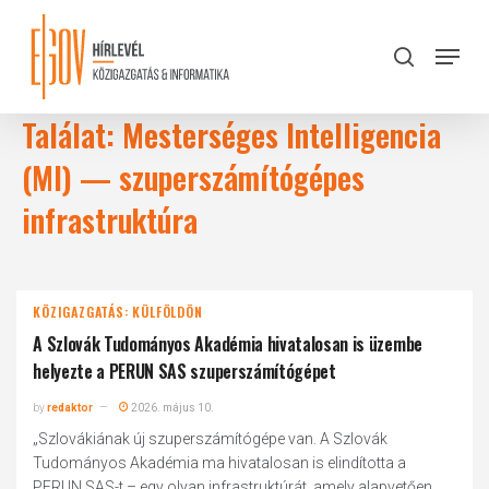
Skip
to
Menu
search
main
Close
content
Menu
Találat: Mesterséges Intelligencia
(MI) — szuperszámítógépes
infrastruktúra
KÖZIGAZGATÁS: KÜLFÖLDÖN
A Szlovák Tudományos Akadémia hivatalosan is üzembe
helyezte a PERUN SAS szuperszámítógépet
by
redaktor
2026. május 10.
„Szlovákiának új szuperszámítógépe van. A Szlovák
Tudományos Akadémia ma hivatalosan is elindította a
PERUN SAS-t – egy olyan infrastruktúrát, amely alapvetően