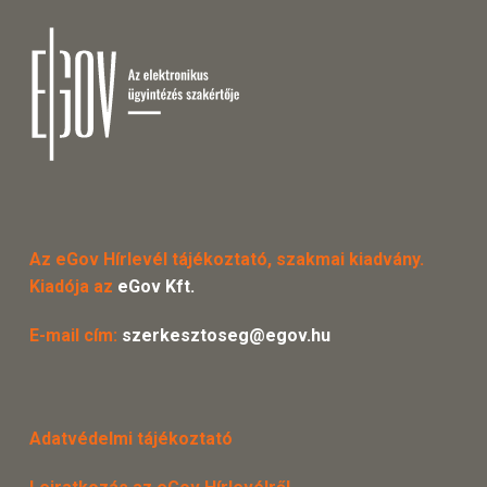
Az eGov Hírlevél tájékoztató, szakmai kiadvány.
Kiadója az
eGov Kft.
E-mail cím:
szerkesztoseg@egov.hu
Adatvédelmi tájékoztató