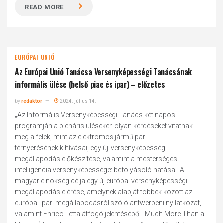
READ MORE
EURÓPAI UNIÓ
Az Európai Unió Tanácsa Versenyképességi Tanácsának
informális ülése (belső piac és ipar) – előzetes
by
redaktor
2024. július 14.
„Az Informális Versenyképességi Tanács két napos
programján a plenáris üléseken olyan kérdéseket vitatnak
meg a felek, mint az elektromos járműipar
térnyerésének kihívásai, egy új versenyképességi
megállapodás előkészítése, valamint a mesterséges
intelligencia versenyképességet befolyásoló hatásai. A
magyar elnökség célja egy új európai versenyképességi
megállapodás elérése, amelynek alapját többek között az
európai ipari megállapodásról szóló antwerpeni nyilatkozat,
valamint Enrico Letta átfogó jelentéséből "Much More Than a