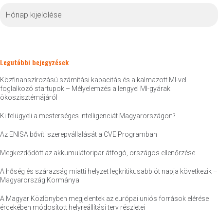
Archívum
Legutóbbi bejegyzések
Közfinanszírozású számítási kapacitás és alkalmazott MI-vel
foglalkozó startupok – Mélyelemzés a lengyel MI-gyárak
ökoszisztémájáról
Ki felügyeli a mesterséges intelligenciát Magyarországon?
Az ENISA bővíti szerepvállalását a CVE Programban
Megkezdődött az akkumulátoripar átfogó, országos ellenőrzése
A hőség és szárazság miatti helyzet legkritikusabb öt napja következik –
Magyarország Kormánya
A Magyar Közlönyben megjelentek az európai uniós források elérése
érdekében módosított helyreállítási terv részletei