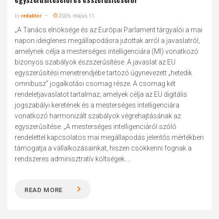
by
redaktor
2026. május 11.
„A Tanács elnöksége és az Európai Parlament tárgyalói a mai
napon ideiglenes megállapodásra jutottak arról a javaslatról,
amelynek célja a mesterséges intelligenciára (MI) vonatkozó
bizonyos szabályok észszerűsítése. A javaslat az EU
egyszerűsítési menetrendjébe tartozó úgynevezett „hetedik
omnibusz” jogalkotási csomag része. A csomag két
rendeletjavaslatot tartalmaz, amelyek célja az EU digitális
jogszabályi keretének és a mesterséges intelligenciára
vonatkozó harmonizált szabályok végrehajtásának az
egyszerűsítése. „A mesterséges intelligenciáról szóló
rendelettel kapcsolatos mai megállapodás jelentős mértékben
támogatja a vállalkozásainkat, hiszen csökkenni fognak a
rendszeres adminisztratív költségek....
READ MORE