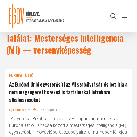
Skip
to
Menu
search
main
Close
content
Menu
Találat: Mesterséges Intelligencia
(MI) — versenyképesség
EURÓPAI UNIÓ
Az Európai Unió egyszerűsíti az MI szabályzását és betiltja a
nem megengedett szexuális tartalmakat létrehozó
alkalmazásokat
by
redaktor
2026. május 11.
„Az Európai Bizottság üdvözli az Európai Parlament és az
Európai Unió Tanácsa között a mesterséges intelligencia (MI)
egyszerűbb, innovációbarát szabályairól a mai napon létrejött