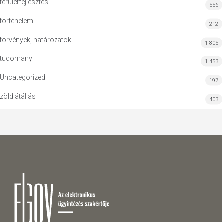
területfejlesztés
556
történelem
212
törvények, határozatok
1 805
tudomány
1 453
Uncategorized
197
zöld átállás
403