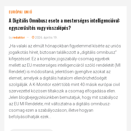
EURÓPAI UNIÓ
A Digitális Omnibusz esete a mesterséges intelligenciával:
egyszerűsítés vagy visszalépés?
by
redaktor
2026. április 19.
„Ha valaki az elmúlt hónapokban figyelemmel kísérte az uniós
jogalkotás híreit, biztosan találkozott a „digitális omnibusz"
kifejezéssel. Ez a komplex jogszabály-csomag egyebek
mellett az EU mesterséges intelligenciáról szóló rendeletét (MI
Rendelet) is módosítaná, jelentősen gyengítve azokat az
elemeit, amelyek a digitális hatalom ellenőrizhetőségét
szolgálják. A K-Monitor ezért több mint 40 másik európai civil
szervezettel közösen tiltakozik a csomag elfogadása ellen.
Jelen blogbejegyzésünkben bemutatjuk, hogy mit szabályoz
az EU MI Rendelete; mit változtatna a digitális omnibusz-
csomag ezen a szabályozáson; illetve hogyan
befolyásolhatják ezek...