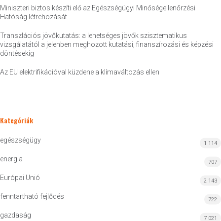
Miniszteri biztos készíti elő az Egészségügyi Minőségellenőrzési
Hatóság létrehozását
Transzlációs jövőkutatás: a lehetséges jövők szisztematikus
vizsgálatától a jelenben meghozott kutatási, finanszírozási és képzési
döntésekig
Az EU elektrifikációval küzdene a klímaváltozás ellen
Kategóriák
egészségügy
1 114
energia
707
Európai Unió
2 143
fenntartható fejlődés
722
gazdaság
7 021