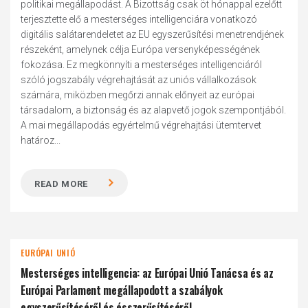
politikai megállapodást. A Bizottság csak öt hónappal ezelőtt
terjesztette elő a mesterséges intelligenciára vonatkozó
digitális salátarendeletet az EU egyszerűsítési menetrendjének
részeként, amelynek célja Európa versenyképességének
fokozása. Ez megkönnyíti a mesterséges intelligenciáról
szóló jogszabály végrehajtását az uniós vállalkozások
számára, miközben megőrzi annak előnyeit az európai
társadalom, a biztonság és az alapvető jogok szempontjából.
A mai megállapodás egyértelmű végrehajtási ütemtervet
határoz...
READ MORE
EURÓPAI UNIÓ
Mesterséges intelligencia: az Európai Unió Tanácsa és az
Európai Parlament megállapodott a szabályok
egyszerűsítéséről és ésszerűsítéséről