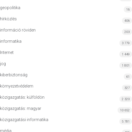
geopolitika
16
hírközlés
406
információ röviden
203
informatika
3 779
Internet
1 449
jog
1 801
kiberbiztonság
61
környezetvédelem
327
közigazgatás: külföldön
2 320
közigazgatás: magyar
10 652
közigazgatási informatika
5 781
média