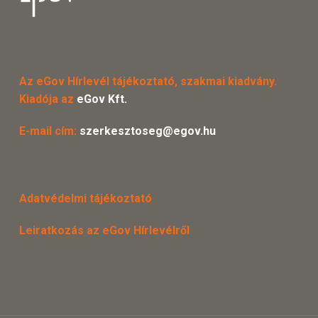
Az eGov Hírlevél tájékoztató, szakmai kiadvány.
Kiadója az
eGov Kft.
E-mail cím:
szerkesztoseg@egov.hu
Adatvédelmi tájékoztató
Leiratkozás az eGov Hírlevélről