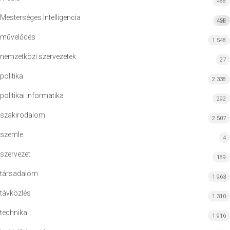
488
Mesterséges Intelligencia
422
MI
művelődés
1 548
nemzetközi szervezetek
27
politika
2 338
politikai informatika
292
szakirodalom
2 507
szemle
4
szervezet
189
társadalom
1 963
távközlés
1 310
technika
1 916