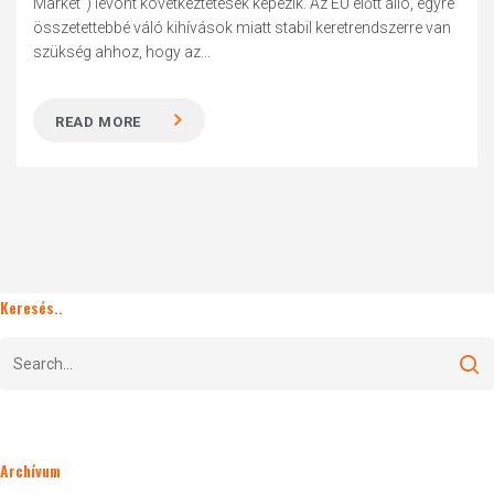
Market") levont következtetések képezik. Az EU előtt álló, egyre
összetettebbé váló kihívások miatt stabil keretrendszerre van
szükség ahhoz, hogy az...
READ MORE
Keresés..
Archívum