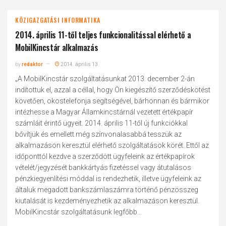
KÖZIGAZGATÁSI INFORMATIKA
2014. április 11-től teljes funkcionalitással elérhető a
MobilKincstár alkalmazás
by
redaktor
2014. április 13.
„A MobilKincstár szolgáltatásunkat 2013. december 2-án
indítottuk el, azzal a céllal, hogy Ön kiegészítő szerződéskötést
követően, okostelefonja segítségével, bárhonnan és bármikor
intézhesse a Magyar Államkincstárnál vezetett értékpapír
számláit érintő ügyeit. 2014. április 11-től új funkciókkal
bővítjük és emellett még színvonalasabbá tesszük az
alkalmazáson keresztül elérhető szolgáltatások körét. Ettől az
időponttól kezdve a szerződött ügyfeleink az értékpapírok
vételét/jegyzését bankkártyás fizetéssel vagy átutalásos
pénzkiegyenlítési móddal is rendezhetik, illetve ügyfeleink az
általuk megadott bankszámlaszámra történő pénzösszeg
kiutalását is kezdeményezhetik az alkalmazáson keresztül.
MobilKincstár szolgáltatásunk legfőbb...