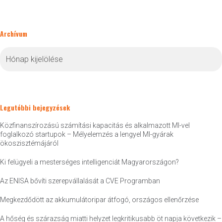
Archívum
Archívum
Legutóbbi bejegyzések
Közfinanszírozású számítási kapacitás és alkalmazott MI-vel
foglalkozó startupok – Mélyelemzés a lengyel MI-gyárak
ökoszisztémájáról
Ki felügyeli a mesterséges intelligenciát Magyarországon?
Az ENISA bővíti szerepvállalását a CVE Programban
Megkezdődött az akkumulátoripar átfogó, országos ellenőrzése
A hőség és szárazság miatti helyzet legkritikusabb öt napja következik –