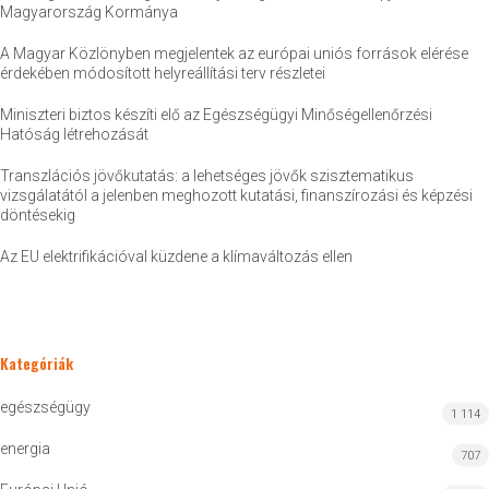
Magyarország Kormánya
A Magyar Közlönyben megjelentek az európai uniós források elérése
érdekében módosított helyreállítási terv részletei
Miniszteri biztos készíti elő az Egészségügyi Minőségellenőrzési
Hatóság létrehozását
Transzlációs jövőkutatás: a lehetséges jövők szisztematikus
vizsgálatától a jelenben meghozott kutatási, finanszírozási és képzési
döntésekig
Az EU elektrifikációval küzdene a klímaváltozás ellen
Kategóriák
egészségügy
1 114
energia
707