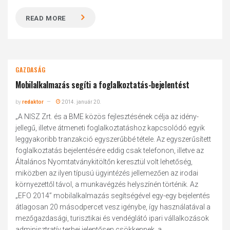
READ MORE
GAZDASÁG
Mobilalkalmazás segíti a foglalkoztatás-bejelentést
by
redaktor
2014. január 20.
„A NISZ Zrt. és a BME közös fejlesztésének célja az idény-
jellegű, illetve átmeneti foglalkoztatáshoz kapcsolódó egyik
leggyakoribb tranzakció egyszerűbbé tétele. Az egyszerűsített
foglalkoztatás bejelentésére eddig csak telefonon, illetve az
Általános Nyomtatványkitöltőn keresztül volt lehetőség,
miközben az ilyen típusú ügyintézés jellemezően az irodai
környezettől távol, a munkavégzés helyszínén történik. Az
„EFO 2014” mobilalkalmazás segítségével egy-egy bejelentés
átlagosan 20 másodpercet vesz igénybe, így használatával a
mezőgazdasági, turisztikai és vendéglátó ipari vállalkozások
adminisztratív terhei jelentősen csökkennek, a