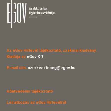
Az eGov Hírlevél tájékoztató, szakmai kiadvány.
Kiadója az
eGov Kft.
E-mail cím:
szerkesztoseg@egov.hu
Adatvédelmi tájékoztató
Leiratkozás az eGov Hírlevélről