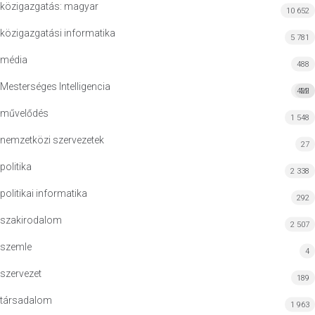
közigazgatás: magyar
10 652
közigazgatási informatika
5 781
média
488
Mesterséges Intelligencia
422
MI
művelődés
1 548
nemzetközi szervezetek
27
politika
2 338
politikai informatika
292
szakirodalom
2 507
szemle
4
szervezet
189
társadalom
1 963