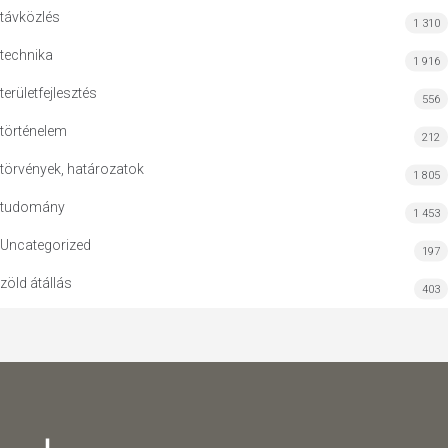
távközlés
1 310
technika
1 916
területfejlesztés
556
történelem
212
törvények, határozatok
1 805
tudomány
1 453
Uncategorized
197
zöld átállás
403