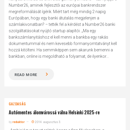
Number26, aminek fejlesztői az európai bankrendszer
megreformálását ígérik. Miért tart még mindig 2 napig
Európában, hogy egy banki átutalás megjelenjen a
számlakivonatban? – tették fel a kérdést a Number26 banki
szolgáltatásokat nyújtó startup alapítói. „Ma egy
bankszámlanyitáshoz el kell menni a bankba egy rakás
dokumentummal és nem kevesebb formanyomtatványt kell
hozzá kitölteni. Ha semmiképpen sem akarunk bemenni a
bankban, online is megoldható a folyamat, de ilyenkor...
READ MORE
GAZDASÁG
Autómentes álomvárossá válna Helsinki 2025-re
by
redaktor
2014. augusztus 3.