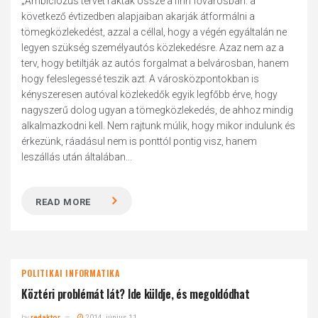
„Ambiciózus tervet raktak össze a finn fővárosban: a
következő évtizedben alapjaiban akarják átformálni a
tömegközlekedést, azzal a céllal, hogy a végén egyáltalán ne
legyen szükség személyautós közlekedésre. Azaz nem az a
terv, hogy betiltják az autós forgalmat a belvárosban, hanem
hogy feleslegessé teszik azt. A városközpontokban is
kényszeresen autóval közlekedők egyik legfőbb érve, hogy
nagyszerű dolog ugyan a tömegközlekedés, de ahhoz mindig
alkalmazkodni kell. Nem rajtunk múlik, hogy mikor indulunk és
érkezünk, ráadásul nem is ponttól pontig visz, hanem
leszállás után általában...
READ MORE
POLITIKAI INFORMATIKA
Köztéri problémát lát? Ide küldje, és megoldódhat
by
redaktor
2014. június 11.