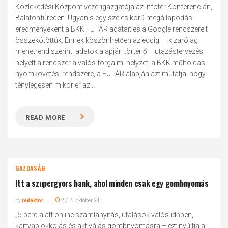
Közlekedési Központ vezérigazgatója az Infotér Konferencián,
Balatonfüreden. Ugyanis egy széles körű megállapodás
eredményeként a BKK FUTÁR adatait és a Google rendszereit
összekötöttük. Ennek köszönhetően az eddigi – kizárólag
menetrend szerinti adatok alapján történő – utazástervezés
helyett a rendszer a valós forgalmi helyzet, a BKK műholdas
nyomkövetési rendszere, a FUTÁR alapján azt mutatja, hogy
ténylegesen mikor ér az...
READ MORE
GAZDASÁG
Itt a szupergyors bank, ahol minden csak egy gombnyomás
by
redaktor
2014. október 24.
„5 perc alatt online számlanyitás, utalások valós időben,
kártyablokkolás és aktiválás gombnyomásra – ezt nyújtja a