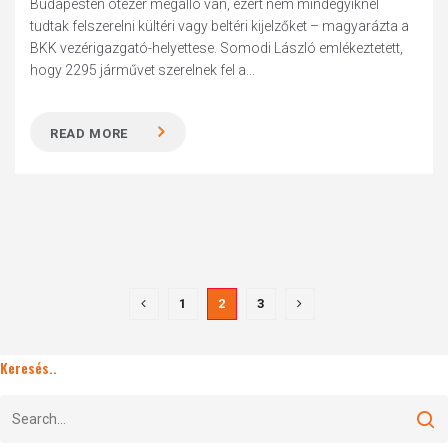
Budapesten ötezer megálló van, ezért nem mindegyiknél
tudtak felszerelni kültéri vagy beltéri kijelzőket – magyarázta a
BKK vezérigazgató-helyettese. Somodi László emlékeztetett,
hogy 2295 járművet szerelnek fel a...
READ MORE
1
2
3
Keresés..