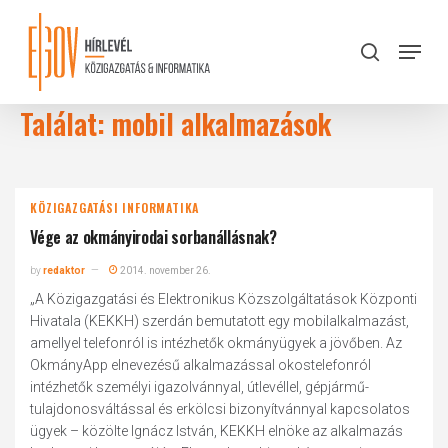
Skip
to
Menu
search
main
Close
content
Menu
Találat: mobil alkalmazások
KÖZIGAZGATÁSI INFORMATIKA
Vége az okmányirodai sorbanállásnak?
by
redaktor
2014. november 26.
„A Közigazgatási és Elektronikus Közszolgáltatások Központi
Hivatala (KEKKH) szerdán bemutatott egy mobilalkalmazást,
amellyel telefonról is intézhetők okmányügyek a jövőben. Az
OkmányApp elnevezésű alkalmazással okostelefonról
intézhetők személyi igazolvánnyal, útlevéllel, gépjármű-
tulajdonosváltással és erkölcsi bizonyítvánnyal kapcsolatos
ügyek – közölte Ignácz István, KEKKH elnöke az alkalmazás