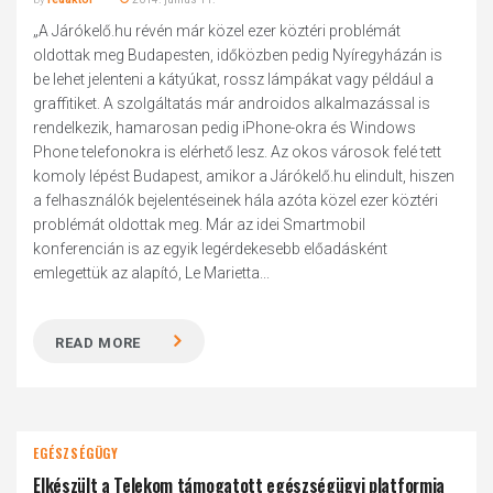
„A Járókelő.hu révén már közel ezer köztéri problémát
oldottak meg Budapesten, időközben pedig Nyíregyházán is
be lehet jelenteni a kátyúkat, rossz lámpákat vagy például a
graffitiket. A szolgáltatás már androidos alkalmazással is
rendelkezik, hamarosan pedig iPhone-okra és Windows
Phone telefonokra is elérhető lesz. Az okos városok felé tett
komoly lépést Budapest, amikor a Járókelő.hu elindult, hiszen
a felhasználók bejelentéseinek hála azóta közel ezer köztéri
problémát oldottak meg. Már az idei Smartmobil
konferencián is az egyik legérdekesebb előadásként
emlegettük az alapító, Le Marietta...
READ MORE
EGÉSZSÉGÜGY
Elkészült a Telekom támogatott egészségügyi platformja