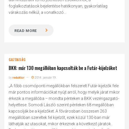
foglalkoztatások bejelentése hatékonyan, gyakorlatilag
várakozás nélkül, a vonatkozó...
READ MORE
GAZDASÁG
BKK: már 130 megállóban kapcsolták be a Futár-kijelzőket
by
redaktor
2014. január 19.
„A főbb csomóponti megállókban felszerelt Futár-kijelzők fele
már pontos információkat nyújt arról, hogy melyik járat mikor
érkezik a megállóba – mondta pénteken a BKK vezérigazgató-
helyettese. Somodi László szerint pénteken 68 megállóban
kapcsolják be a kijelzőket. A fővárosban összesen 263
megállóban szereltek fel kijelzőt, ezek közül 130-ban már
láthatják az utasokat, mikor érkeznek a következő járatok.