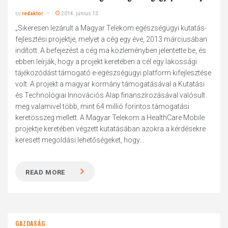
by
redaktor
2014. június 13.
„Sikeresen lezárult a Magyar Telekom egészségügyi kutatás-
fejlesztési projektje, melyet a cég egy éve, 2013 márciusában
indított. A befejezést a cég ma közleményben jelentette be, és
ebben leírják, hogy a projekt keretében a cél egy lakossági
tájékozódást támogató e-egészségügyi platform kifejlesztése
volt. A projekt a magyar kormány támogatásával a Kutatási
és Technológiai Innovációs Alap finanszírozásával valósult
meg valamivel több, mint 64 millió forintos támogatási
keretösszeg mellett. A Magyar Telekom a HealthCare Mobile
projektje keretében végzett kutatásában azokra a kérdésekre
keresett megoldási lehetőségeket, hogy...
READ MORE
GAZDASÁG