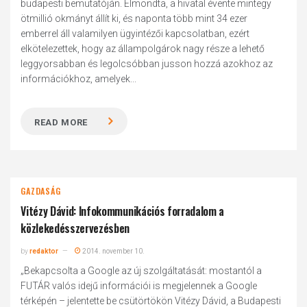
budapesti bemutatóján. Elmondta, a hivatal évente mintegy
ötmillió okmányt állít ki, és naponta több mint 34 ezer
emberrel áll valamilyen ügyintézői kapcsolatban, ezért
elkötelezettek, hogy az állampolgárok nagy része a lehető
leggyorsabban és legolcsóbban jusson hozzá azokhoz az
információkhoz, amelyek...
READ MORE
GAZDASÁG
Vitézy Dávid: Infokommunikációs forradalom a
közlekedésszervezésben
by
redaktor
2014. november 10.
„Bekapcsolta a Google az új szolgáltatását: mostantól a
FUTÁR valós idejű információi is megjelennek a Google
térképén – jelentette be csütörtökön Vitézy Dávid, a Budapesti