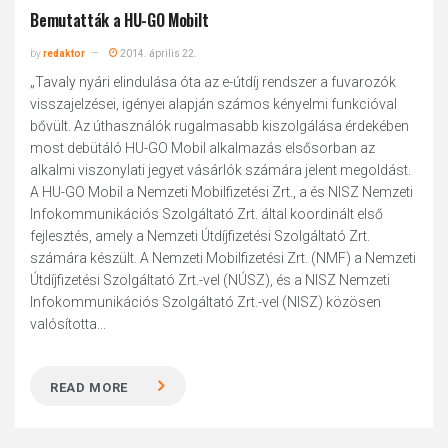
Bemutatták a HU-GO Mobilt
by
redaktor
2014. április 22.
„Tavaly nyári elindulása óta az e-útdíj rendszer a fuvarozók
visszajelzései, igényei alapján számos kényelmi funkcióval
bővült. Az úthasználók rugalmasabb kiszolgálása érdekében
most debütáló HU-GO Mobil alkalmazás elsősorban az
alkalmi viszonylati jegyet vásárlók számára jelent megoldást.
A HU-GO Mobil a Nemzeti Mobilfizetési Zrt., a és NISZ Nemzeti
Infokommunikációs Szolgáltató Zrt. által koordinált első
fejlesztés, amely a Nemzeti Útdíjfizetési Szolgáltató Zrt.
számára készült. A Nemzeti Mobilfizetési Zrt. (NMF) a Nemzeti
Útdíjfizetési Szolgáltató Zrt.-vel (NÚSZ), és a NISZ Nemzeti
Infokommunikációs Szolgáltató Zrt.-vel (NISZ) közösen
valósította...
READ MORE