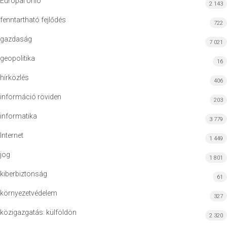
Európai Unió
2 143
fenntartható fejlődés
722
gazdaság
7 021
geopolitika
16
hírközlés
406
információ röviden
203
informatika
3 779
Internet
1 449
jog
1 801
kiberbiztonság
61
környezetvédelem
327
közigazgatás: külföldön
2 320