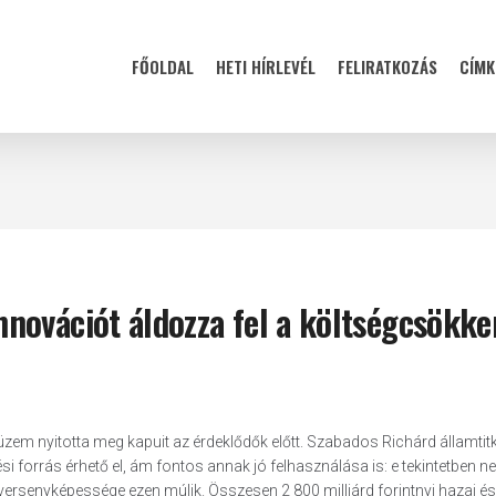
FŐOLDAL
HETI HÍRLEVÉL
FELIRATKOZÁS
CÍMK
novációt áldozza fel a költségcsökke
zem nyitotta meg kapuit az érdeklődők előtt. Szabados Richárd államtitk
si forrás érhető el, ám fontos annak jó felhasználása is: e tekintetben ne
versenyképessége ezen múlik. Összesen 2 800 milliárd forintnyi hazai é