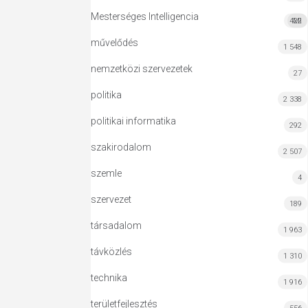
Mesterséges Intelligencia
422
MI
művelődés
1 548
nemzetközi szervezetek
27
politika
2 338
politikai informatika
292
szakirodalom
2 507
szemle
4
szervezet
189
társadalom
1 963
távközlés
1 310
technika
1 916
területfejlesztés