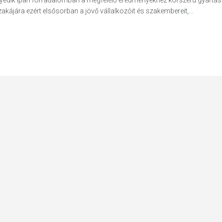
gyedik ipari forradalomban a megfelelő eredményekhez korszerű gyártásr
ájára ezért elsősorban a jövő vállalkozóit és szakembereit,...