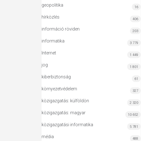
geopolitika
16
hírközlés
406
információ röviden
203
informatika
3 779
Internet
1 449
jog
1 801
kiberbiztonság
61
környezetvédelem
327
közigazgatás: külföldön
2 320
közigazgatás: magyar
10 652
közigazgatási informatika
5 781
média
488