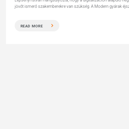
Lepsényi István hangsúlyozta, hogy a digitalizáción alapuló ne
jövőt ismerő szakemberekre van szükség. A Modern gyárak éjszak
READ MORE