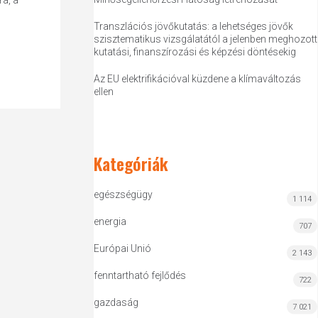
a, a
Transzlációs jövőkutatás: a lehetséges jövők
szisztematikus vizsgálatától a jelenben meghozott
kutatási, finanszírozási és képzési döntésekig
Az EU elektrifikációval küzdene a klímaváltozás
ellen
Kategóriák
egészségügy
1 114
energia
707
Európai Unió
2 143
fenntartható fejlődés
722
gazdaság
7 021