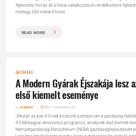
fejlesztési forrás áll a hazai vállalkozások rendelkezésre fejl
mintegy 550 milliárd forint...
READ MORE
Hit enter to search or ESC to close
GAZDASÁG
A Modern Gyárak Éjszakája lesz 
első kiemelt eseménye
by
redaktor
2017. november 12.
„Miután az ipar 4.0-nak központi szerepe van a gazdaság fejlőd
4.0 Mintagyár elnevezésű programot, amelynek első kiemelt ese
Nemzetgazdasági Minisztérium (NGM) gazdaságfejlesztésért és -