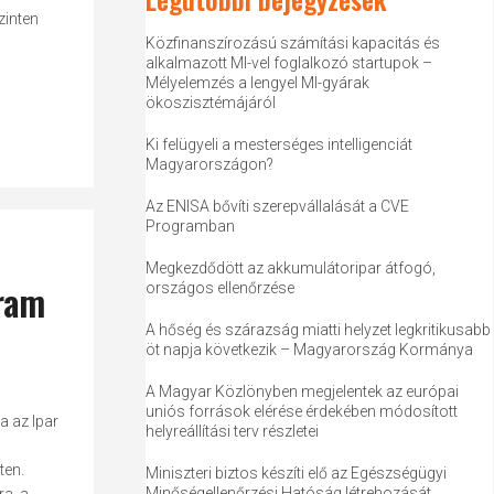
zinten
Közfinanszírozású számítási kapacitás és
alkalmazott MI-vel foglalkozó startupok –
Mélyelemzés a lengyel MI-gyárak
ökoszisztémájáról
Ki felügyeli a mesterséges intelligenciát
Magyarországon?
Az ENISA bővíti szerepvállalását a CVE
Programban
Megkezdődött az akkumulátoripar átfogó,
gram
országos ellenőrzése
A hőség és szárazság miatti helyzet legkritikusabb
öt napja következik – Magyarország Kormánya
A Magyar Közlönyben megjelentek az európai
uniós források elérése érdekében módosított
a az Ipar
helyreállítási terv részletei
ten.
Miniszteri biztos készíti elő az Egészségügyi
Minőségellenőrzési Hatóság létrehozását