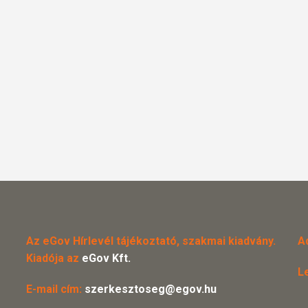
Az eGov Hírlevél tájékoztató, szakmai kiadvány.
A
Kiadója az
eGov Kft.
L
E-mail cím:
szerkesztoseg@egov.hu