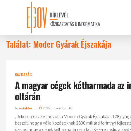
Skip
to
main
content
Találat: Moder Gyárak Éjszakája
GAZDASÁG
A magyar cégek kétharmada az in
oltárán
by
redaktor
2025. november 16.
„Rekordrészvételt hozott a Modern Gyárak Éjszakája: 128 gyár, ü
beszélt, hogy a vállalkozásoknak 2800 milliárd forintnyi fejleszté
üzenet, hogy a cégek kétharmada nem költ K+F-re, pedig a jövő 