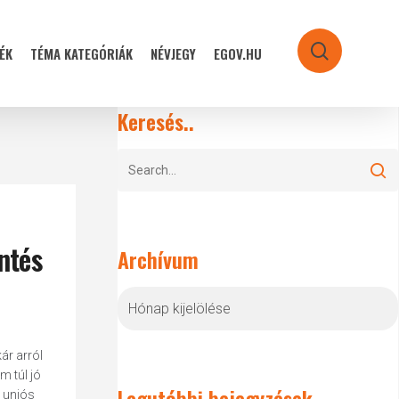
ÉK
TÉMA KATEGÓRIÁK
NÉVJEGY
EGOV.HU
search
Keresés..
ntés
Archívum
Archívum
ár arról
m túl jó
Legutóbbi bejegyzések
s uniós