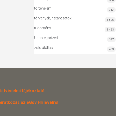
556
történelem
212
törvények, határozatok
1 805
tudomány
1 453
Uncategorized
197
zöld átállás
403
datvédelmi tájékoztató
eiratkozás az eGov Hírlevélről