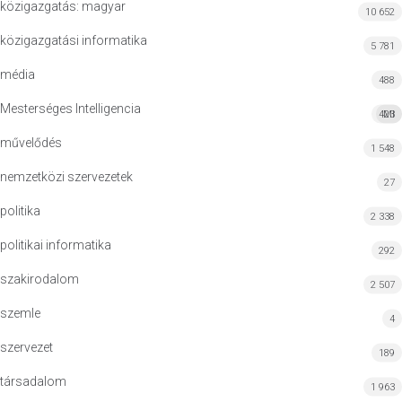
közigazgatás: magyar
10 652
közigazgatási informatika
5 781
média
488
Mesterséges Intelligencia
423
MI
művelődés
1 548
nemzetközi szervezetek
27
politika
2 338
politikai informatika
292
szakirodalom
2 507
szemle
4
szervezet
189
társadalom
1 963