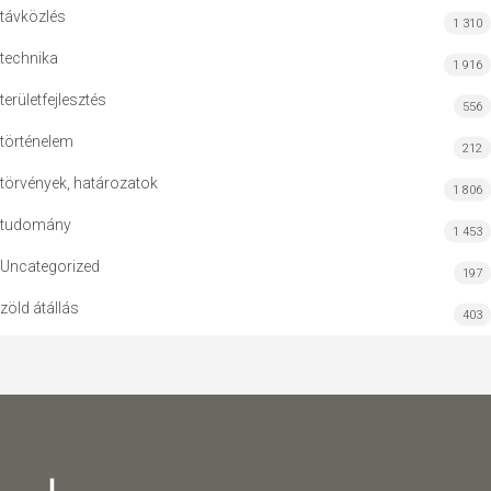
távközlés
1 310
technika
1 916
területfejlesztés
556
történelem
212
törvények, határozatok
1 806
tudomány
1 453
Uncategorized
197
zöld átállás
403