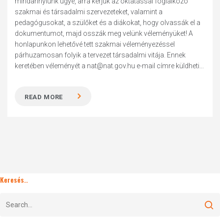
mindannyiunk ügye, arra kérjük az oktatással foglalkozó
szakmai és társadalmi szervezeteket, valamint a
pedagógusokat, a szülőket és a diákokat, hogy olvassák el a
dokumentumot, majd osszák meg velünk véleményüket! A
honlapunkon lehetővé tett szakmai véleményezéssel
párhuzamosan folyik a tervezet társadalmi vitája. Ennek
keretében véleményét a nat@nat.gov.hu e-mail címre küldheti...
READ MORE
Keresés..