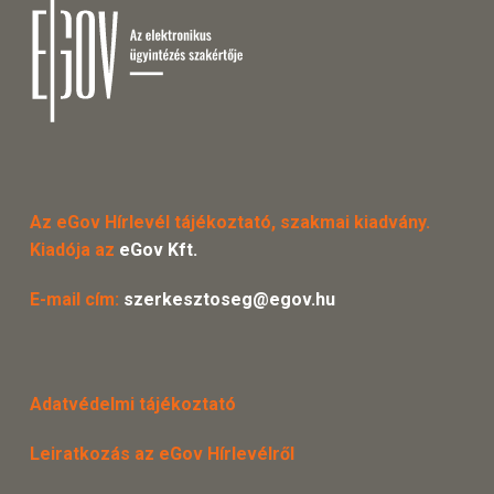
Az eGov Hírlevél tájékoztató, szakmai kiadvány.
Kiadója az
eGov Kft.
E-mail cím:
szerkesztoseg@egov.hu
Adatvédelmi tájékoztató
Leiratkozás az eGov Hírlevélről