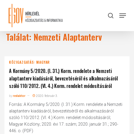
Skip
to
Menu
search
main
Close
content
Menu
Találat: Nemzeti Alaptanterv
KÖZIGAZGATÁS: MAGYAR
A Kormány 5/2020. (I. 31.) Korm. rendelete a Nemzeti
alaptanterv kiadásáról, bevezetéséről és alkalmazásáról
szóló 110/2012. (VI. 4.) Korm. rendelet módosításáról
by
redaktor
2020. február 3.
Forrás: A Kormány 5/2020. (I. 31.) Korm. rendelete a Nemzeti
alaptanterv kiadásáról, bevezetéséről és alkalmazásáról
szóló 110/2012. (VI. 4.) Korm. rendelet módosításáról;
Magyar Közlöny; 2020. évi 17. szám; 2020. január 31.; 290-
446. o. (PDF)