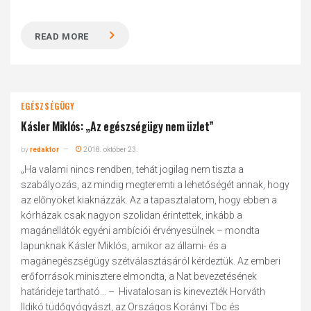
READ MORE
EGÉSZSÉGÜGY
Kásler Miklós: „Az egészségügy nem üzlet”
by
redaktor
2018. október 23.
„Ha valami nincs rendben, tehát jogilag nem tiszta a
szabályozás, az mindig megteremti a lehetőségét annak, hogy
az előnyöket kiaknázzák. Az a tapasztalatom, hogy ebben a
kórházak csak nagyon szolidan érintettek, inkább a
magánellátók egyéni ambíciói érvényesülnek – mondta
lapunknak Kásler Miklós, amikor az állami- és a
magánegészségügy szétválasztásáról kérdeztük. Az emberi
erőforrások minisztere elmondta, a Nat bevezetésének
határideje tartható... – Hivatalosan is kinevezték Horváth
Ildikó tüdőgyógyászt, az Országos Korányi Tbc és