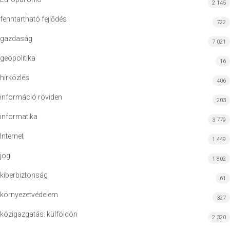
2 145
fenntartható fejlődés
722
gazdaság
7 021
geopolitika
16
hírközlés
406
információ röviden
203
informatika
3 779
Internet
1 449
jog
1 802
kiberbiztonság
61
környezetvédelem
327
közigazgatás: külföldön
2 320