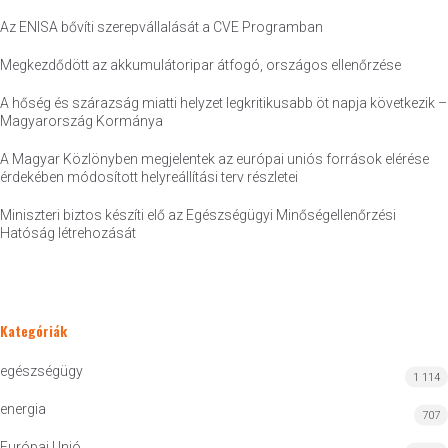
Az ENISA bővíti szerepvállalását a CVE Programban
Megkezdődött az akkumulátoripar átfogó, országos ellenőrzése
A hőség és szárazság miatti helyzet legkritikusabb öt napja következik –
Magyarország Kormánya
A Magyar Közlönyben megjelentek az európai uniós források elérése
érdekében módosított helyreállítási terv részletei
Miniszteri biztos készíti elő az Egészségügyi Minőségellenőrzési
Hatóság létrehozását
Kategóriák
egészségügy
1 114
energia
707
Európai Unió