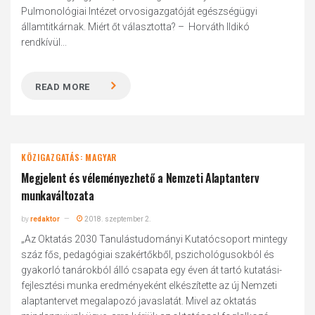
Pulmonológiai Intézet orvosigazgatóját egészségügyi
államtitkárnak. Miért őt választotta? – Horváth Ildikó
rendkívül...
READ MORE
KÖZIGAZGATÁS: MAGYAR
Megjelent és véleményezhető a Nemzeti Alaptanterv
munkaváltozata
by
redaktor
2018. szeptember 2.
„Az Oktatás 2030 Tanulástudományi Kutatócsoport mintegy
száz fős, pedagógiai szakértőkből, pszichológusokból és
gyakorló tanárokból álló csapata egy éven át tartó kutatási-
fejlesztési munka eredményeként elkészítette az új Nemzeti
alaptantervet megalapozó javaslatát. Mivel az oktatás