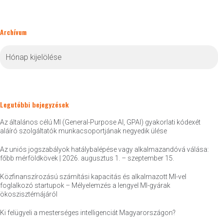
Archívum
Archívum
Legutóbbi bejegyzések
Az általános célú MI (General-Purpose AI, GPAI) gyakorlati kódexét
aláíró szolgáltatók munkacsoportjának negyedik ülése
Az uniós jogszabályok hatálybalépése vagy alkalmazandóvá válása:
főbb mérföldkövek | 2026. augusztus 1. – szeptember 15.
Közfinanszírozású számítási kapacitás és alkalmazott MI-vel
foglalkozó startupok – Mélyelemzés a lengyel MI-gyárak
ökoszisztémájáról
Ki felügyeli a mesterséges intelligenciát Magyarországon?