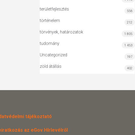
területfejlesztés
556
történelem
212
törvények, határozatok
1 805
tudomány
1 453
Uncategorized
197
zöld átállás
402
datvédelmi tájékoztató
eiratkozás az eGov Hírlevélről