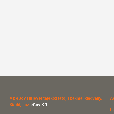
Az eGov Hírlevél tájékoztató, szakmai kiadvány.
A
Kiadója az
eGov Kft.
L