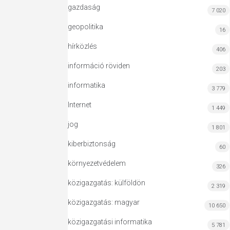
gazdaság
7 020
geopolitika
16
hírközlés
406
információ röviden
203
informatika
3 779
Internet
1 449
jog
1 801
kiberbiztonság
60
környezetvédelem
326
közigazgatás: külföldön
2 319
közigazgatás: magyar
10 650
közigazgatási informatika
5 781