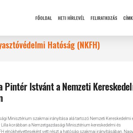
FŐOLDAL
HETI HÍRLEVÉL
FELIRATKOZÁS
CÍMK
gyasztóvédelmi Hatóság (NKFH)
ja Pintér Istvánt a Nemzeti Kereskede
n
asági Minisztérium szakmai irányítása alá tartozó Nemzeti Kereskedelmi 
 Lilla korábban a Nemzetgazdasági Minisztérium kereskedelmi és
H elnökhelyetteseként vett részt a hatóság szakmai irányításában. Nag