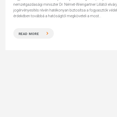
nemzetgazdasági miniszter Dr. Német-Weingartner Lillától elvárj
jogérvényesítés révén hatékonyan biztosítsa a fogyasztók védel
érdekében továbbá a hatóságtól megköveteli a most...
Hit enter to search or ESC to close
READ MORE