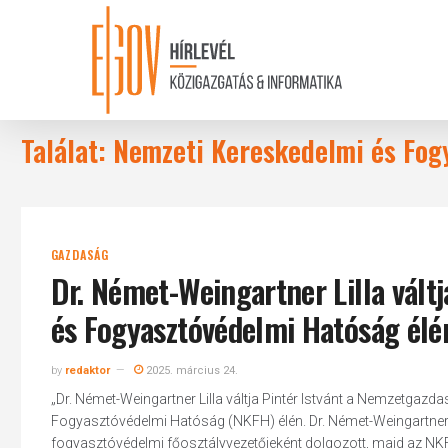
Skip
to
main
content
Találat: Nemzeti Kereskedelmi és Fo
GAZDASÁG
Dr. Német-Weingartner Lilla vált
és Fogyasztóvédelmi Hatóság élé
by
redaktor
2025. március 24.
„Dr. Német-Weingartner Lilla váltja Pintér Istvánt a Nemzetgazd
Fogyasztóvédelmi Hatóság (NKFH) élén. Dr. Német-Weingartner
fogyasztóvédelmi főosztályvezetőjeként dolgozott, majd az NKF