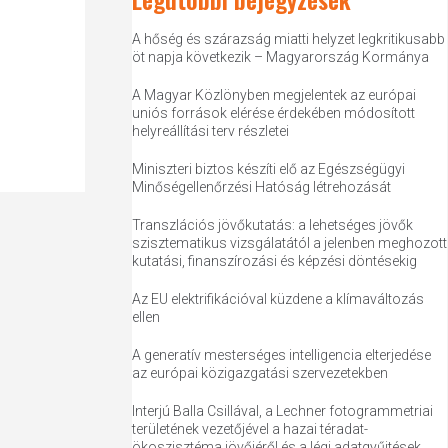
A hőség és szárazság miatti helyzet legkritikusabb
öt napja következik – Magyarország Kormánya
A Magyar Közlönyben megjelentek az európai
uniós források elérése érdekében módosított
helyreállítási terv részletei
Miniszteri biztos készíti elő az Egészségügyi
Minőségellenőrzési Hatóság létrehozását
Transzlációs jövőkutatás: a lehetséges jövők
szisztematikus vizsgálatától a jelenben meghozott
kutatási, finanszírozási és képzési döntésekig
Az EU elektrifikációval küzdene a klímaváltozás
ellen
A generatív mesterséges intelligencia elterjedése
az európai közigazgatási szervezetekben
Interjú Balla Csillával, a Lechner fotogrammetriai
területének vezetőjével a hazai téradat-
ökoszisztéma jövőjéről és a légi adatgyűjtések