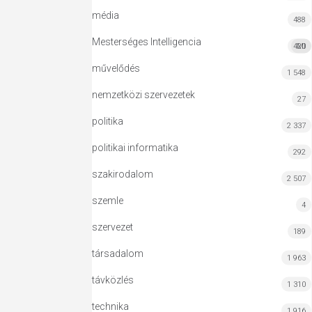
média
488
Mesterséges Intelligencia
420
MI
művelődés
1 548
nemzetközi szervezetek
27
politika
2 337
politikai informatika
292
szakirodalom
2 507
szemle
4
szervezet
189
társadalom
1 963
távközlés
1 310
technika
1 916