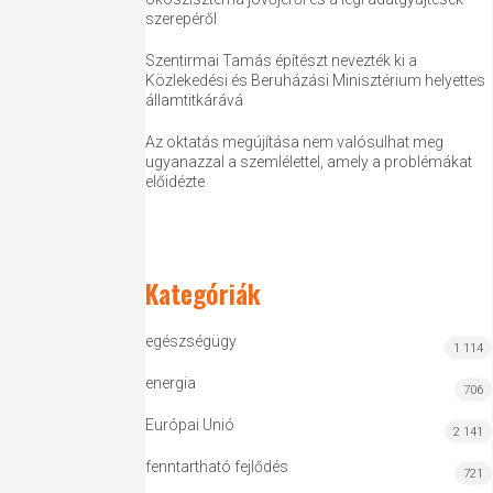
szerepéről
Szentirmai Tamás építészt nevezték ki a
Közlekedési és Beruházási Minisztérium helyettes
államtitkárává
Az oktatás megújítása nem valósulhat meg
ugyanazzal a szemlélettel, amely a problémákat
előidézte
Kategóriák
egészségügy
1 114
energia
706
Európai Unió
2 141
fenntartható fejlődés
721