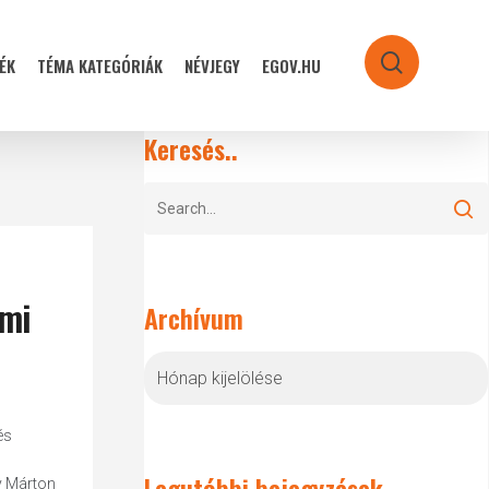
ÉK
TÉMA KATEGÓRIÁK
NÉVJEGY
EGOV.HU
search
Keresés..
lmi
Archívum
Archívum
és
Legutóbbi bejegyzések
y Márton