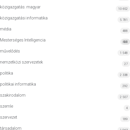
közigazgatás: magyar
10 652
közigazgatási informatika
5 781
média
488
Mesterséges Intelligencia
422
MI
művelődés
1 548
nemzetközi szervezetek
27
politika
2 338
politikai informatika
292
szakirodalom
2 507
szemle
4
szervezet
189
társadalom