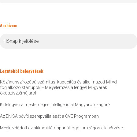
Archívum
Archívum
Legutóbbi bejegyzések
Közfinanszírozású számítási kapacitás és alkalmazott MI-vel
foglalkozó startupok – Mélyelemzés a lengyel MI-gyárak
ökoszisztémájáról
Ki felügyeli a mesterséges intelligenciát Magyarországon?
Az ENISA bővíti szerepvállalását a CVE Programban
Megkezdődött az akkumulátoripar átfogó, országos ellenőrzése