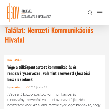
Skip
to
Menu
search
main
Close
content
Menu
Találat: Nemzeti Kommunikációs
Hivatal
GAZDASÁG
Vége a túlközpontosított kommunikációs és
rendezvényszervezési, valamint szervezetfejlesztési
beszerzéseknek
by
redaktor
2026. június 22.
„Vége a túlközpontosított kommunikációs és
rendezvényszervezési, valamint szervezetfejlesztési
beszerzéseknek. Az állami intézmények jogot kapnak rá, hogy