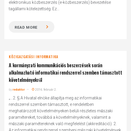
elektronikus közbeszerzés (e-közbeszerzés) bevezetése
tagállami kötelezettség. Ez...
READ MORE
KÖZIGAZGATÁSI INFORMATIKA
A kormányzati kommunikációs beszerzések során
alkalmazható informatikai rendszerrel szemben támasztott
követelményekről
by
redaktor
2016. február 2.
„...2. § A Hivatal elnöke állapítja meg az informatikai
rendszerrel szemben támasztott, e rendeletben
meghatározott követelményeken belüli részletes műszaki
paramétereket, továbbá a követelményeknek, valamint a
műszaki paramétereknek való megfelelést (akkreditáció). 2.
Az informatikai rendszerrel szembeni műszaki követelmények