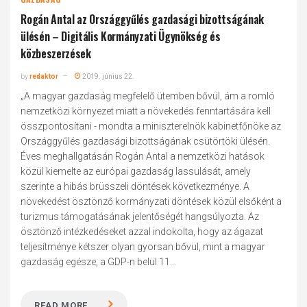
Rogán Antal az Országgyűlés gazdasági bizottságának
ülésén – Digitális Kormányzati Ügynökség és
közbeszerzések
by
redaktor
2019. június 22.
„A magyar gazdaság megfelelő ütemben bővül, ám a romló
nemzetközi környezet miatt a növekedés fenntartására kell
összpontosítani - mondta a miniszterelnök kabinetfőnöke az
Országgyűlés gazdasági bizottságának csütörtöki ülésén.
Éves meghallgatásán Rogán Antal a nemzetközi hatások
közül kiemelte az európai gazdaság lassulását, amely
szerinte a hibás brüsszeli döntések következménye. A
növekedést ösztönző kormányzati döntések közül elsőként a
turizmus támogatásának jelentőségét hangsúlyozta. Az
ösztönző intézkedéseket azzal indokolta, hogy az ágazat
teljesítménye kétszer olyan gyorsan bővül, mint a magyar
gazdaság egésze, a GDP-n belül 11...
READ MORE