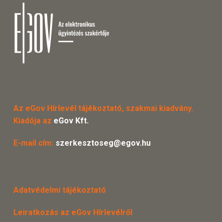
Az eGov Hírlevél tájékoztató, szakmai kiadvány.
Kiadója az
eGov Kft.
E-mail cím:
szerkesztoseg@egov.hu
Adatvédelmi tájékoztató
Leiratkozás az eGov Hírlevélről