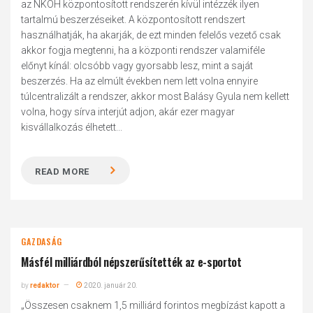
az NKOH központosított rendszerén kívül intézzék ilyen
tartalmú beszerzéseiket. A központosított rendszert
használhatják, ha akarják, de ezt minden felelős vezető csak
akkor fogja megtenni, ha a központi rendszer valamiféle
előnyt kínál: olcsóbb vagy gyorsabb lesz, mint a saját
beszerzés. Ha az elmúlt években nem lett volna ennyire
túlcentralizált a rendszer, akkor most Balásy Gyula nem kellett
volna, hogy sírva interjút adjon, akár ezer magyar
kisvállalkozás élhetett...
READ MORE
GAZDASÁG
Másfél milliárdból népszerűsítették az e-sportot
by
redaktor
2020. január 20.
„Összesen csaknem 1,5 milliárd forintos megbízást kapott a