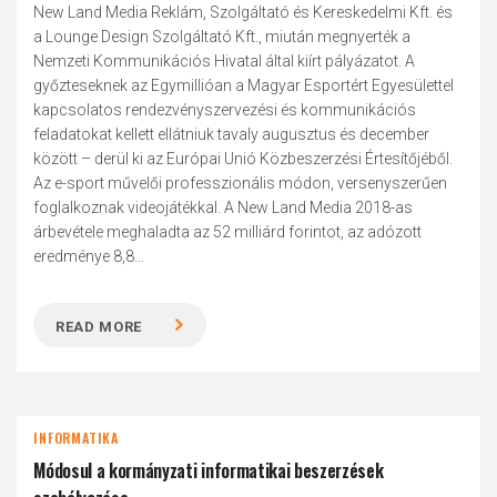
New Land Media Reklám, Szolgáltató és Kereskedelmi Kft. és
a Lounge Design Szolgáltató Kft., miután megnyerték a
Nemzeti Kommunikációs Hivatal által kiírt pályázatot. A
győzteseknek az Egymillióan a Magyar Esportért Egyesülettel
kapcsolatos rendezvényszervezési és kommunikációs
feladatokat kellett ellátniuk tavaly augusztus és december
között – derül ki az Európai Unió Közbeszerzési Értesítőjéből.
Az e-sport művelői professzionális módon, versenyszerűen
foglalkoznak videojátékkal. A New Land Media 2018-as
árbevétele meghaladta az 52 milliárd forintot, az adózott
eredménye 8,8...
READ MORE
INFORMATIKA
Módosul a kormányzati informatikai beszerzések