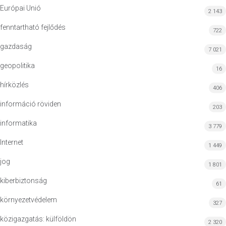
Európai Unió
2 143
fenntartható fejlődés
722
gazdaság
7 021
geopolitika
16
hírközlés
406
információ röviden
203
informatika
3 779
Internet
1 449
jog
1 801
kiberbiztonság
61
környezetvédelem
327
közigazgatás: külföldön
2 320