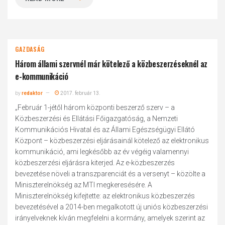
GAZDASÁG
Három állami szervnél már kötelező a közbeszerzéseknél az
e-kommunikáció
by
redaktor
2017. február 13.
„Február 1-jétől három központi beszerző szerv – a
Közbeszerzési és Ellátási Főigazgatóság, a Nemzeti
Kommunikációs Hivatal és az Állami Egészségügyi Ellátó
Központ – közbeszerzési eljárásainál kötelező az elektronikus
kommunikáció, ami legkésőbb az év végéig valamennyi
közbeszerzési eljárásra kiterjed. Az e-közbeszerzés
bevezetése növeli a transzparenciát és a versenyt – közölte a
Miniszterelnökség az MTI megkeresésére. A
Miniszterelnökség kifejtette: az elektronikus közbeszerzés
bevezetésével a 2014-ben megalkotott új uniós közbeszerzési
irányelveknek kíván megfelelni a kormány, amelyek szerint az