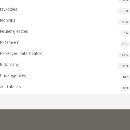
1 963
távközlés
1 310
technika
1 916
területfejlesztés
556
történelem
212
törvények, határozatok
1 805
tudomány
1 453
Uncategorized
197
zöld átállás
403