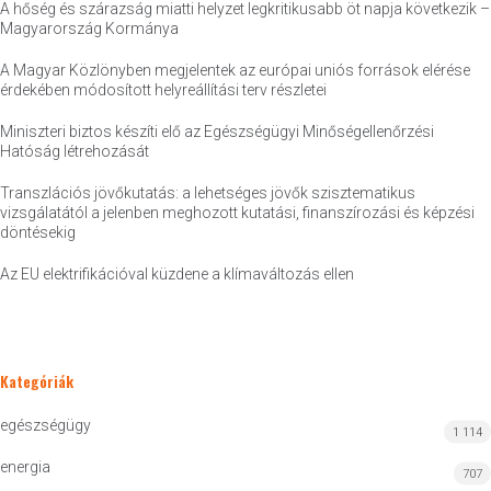
A hőség és szárazság miatti helyzet legkritikusabb öt napja következik –
Magyarország Kormánya
A Magyar Közlönyben megjelentek az európai uniós források elérése
érdekében módosított helyreállítási terv részletei
Miniszteri biztos készíti elő az Egészségügyi Minőségellenőrzési
Hatóság létrehozását
Transzlációs jövőkutatás: a lehetséges jövők szisztematikus
vizsgálatától a jelenben meghozott kutatási, finanszírozási és képzési
döntésekig
Az EU elektrifikációval küzdene a klímaváltozás ellen
Kategóriák
egészségügy
1 114
energia
707