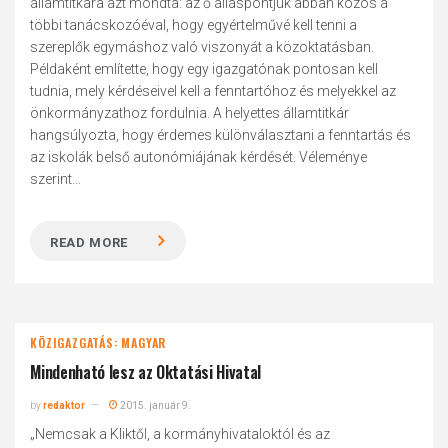
államtitkára azt mondta: az ő álláspontjuk abban közös a
többi tanácskozóéval, hogy egyértelművé kell tenni a
szereplők egymáshoz való viszonyát a közoktatásban.
Példaként említette, hogy egy igazgatónak pontosan kell
tudnia, mely kérdéseivel kell a fenntartóhoz és melyekkel az
önkormányzathoz fordulnia. A helyettes államtitkár
hangsúlyozta, hogy érdemes különválasztani a fenntartás és
az iskolák belső autonómiájának kérdését. Véleménye
szerint...
READ MORE
KÖZIGAZGATÁS: MAGYAR
Mindenható lesz az Oktatási Hivatal
by
redaktor
2015. január 9.
„Nemcsak a Kliktől, a kormányhivataloktól és az