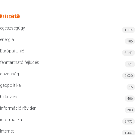
Kategóriák
egészségügy
1 114
energia
706
Európai Unió
2 141
fenntartható fejlődés
721
gazdaság
7 020
geopolitika
16
hírközlés
406
információ röviden
203
informatika
3 779
Internet
1 449