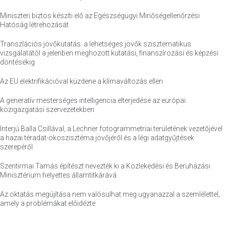
Miniszteri biztos készíti elő az Egészségügyi Minőségellenőrzési
Hatóság létrehozását
Transzlációs jövőkutatás: a lehetséges jövők szisztematikus
vizsgálatától a jelenben meghozott kutatási, finanszírozási és képzési
döntésekig
Az EU elektrifikációval küzdene a klímaváltozás ellen
A generatív mesterséges intelligencia elterjedése az európai
közigazgatási szervezetekben
Interjú Balla Csillával, a Lechner fotogrammetriai területének vezetőjével
a hazai téradat-ökoszisztéma jövőjéről és a légi adatgyűjtések
szerepéről
Szentirmai Tamás építészt nevezték ki a Közlekedési és Beruházási
Minisztérium helyettes államtitkárává
Az oktatás megújítása nem valósulhat meg ugyanazzal a szemlélettel,
amely a problémákat előidézte