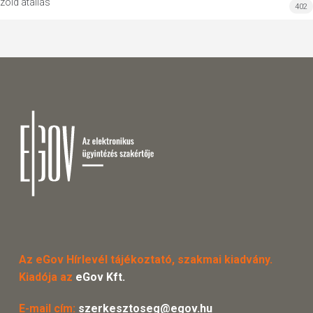
zöld átállás
402
Az eGov Hírlevél tájékoztató, szakmai kiadvány.
Kiadója az
eGov Kft.
E-mail cím:
szerkesztoseg@egov.hu