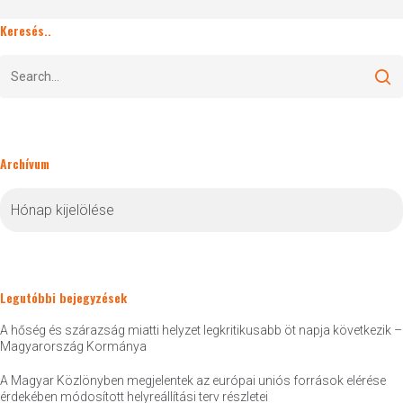
Keresés..
Archívum
Archívum
Legutóbbi bejegyzések
A hőség és szárazság miatti helyzet legkritikusabb öt napja következik –
Magyarország Kormánya
A Magyar Közlönyben megjelentek az európai uniós források elérése
érdekében módosított helyreállítási terv részletei