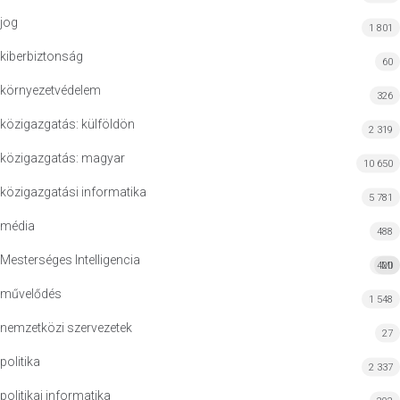
jog
1 801
kiberbiztonság
60
környezetvédelem
326
közigazgatás: külföldön
2 319
közigazgatás: magyar
10 650
közigazgatási informatika
5 781
média
488
Mesterséges Intelligencia
420
MI
művelődés
1 548
nemzetközi szervezetek
27
politika
2 337
politikai informatika