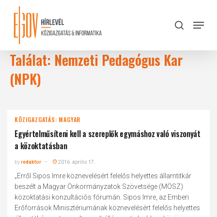
Skip
to
Menu
search
main
Close
content
Menu
Találat: Nemzeti Pedagógus Kar
(NPK)
KÖZIGAZGATÁS: MAGYAR
Egyértelműsíteni kell a szereplők egymáshoz való viszonyát
a közoktatásban
by
redaktor
2016. április 17.
„Erről Sipos Imre köznevelésért felelős helyettes államtitkár
beszélt a Magyar Önkormányzatok Szövetsége (MÖSZ)
közoktatási konzultációs fórumán. Sipos Imre, az Emberi
Erőforrások Minisztériumának köznevelésért felelős helyettes