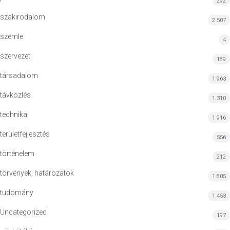
292
szakirodalom
2 507
szemle
4
szervezet
189
társadalom
1 963
távközlés
1 310
technika
1 916
területfejlesztés
556
történelem
212
törvények, határozatok
1 805
tudomány
1 453
Uncategorized
197