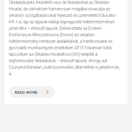
Oktatáskutató Intézettől vesz át feladatokat az Oktatási
Hivatal, de várhatóan hamarosan magába olvasztja az
oktatási szolgáltatásokat fejlesztő és üzemeltető Educatio
Kft.-t is, így az ágazat eddigi legnagyobb háttérintézménye
jöhet létre – értesült lapunk. Előkészítette az Emberi
Erőforrások Minisztériuma (Emmi) az oktatási
háttérintézmény-rendszer átalakítását, a hatékonyabb és
gyorsabb munkavégzés érdekében 2015 folyamán több
lépcsőben az Oktatási Hivatalhoz (OH) telepítik a
legfontosabb feladatokat – értesült lapunk. Ahogy azt
Czunyiné Bertalan Judit köznevelési államtitkár is jelezte már,
a...
READ MORE