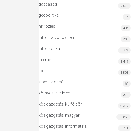
gazdaság
7 020
geopolitika
16
hírközlés
406
információ röviden
203
informatika
3 779
Internet
1 449
jog
1 801
kiberbiztonság
60
környezetvédelem
326
közigazgatás: külföldön
2 319
közigazgatás: magyar
10 650
közigazgatási informatika
5 781