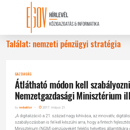
Skip
to
main
content
Találat: nemzeti pénzügyi stratégia
GAZDASÁG
Átlátható módon kell szabályozni
Nemzetgazdasági Minisztérium il
by
redaktor
2017. május 21.
„A digitalizáció a 21. század nagy kihívása, az innovatív, digi
szabályozásban is fel kell készülni arra, hogy a fintech fejleszt
Minisztérium (NGM) pénzügyekért felelős helyettes államtitkár