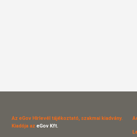
Az eGov Hírlevél tájékoztató, szakmai kiadvány.
A
Kiadója az
eGov Kft.
L