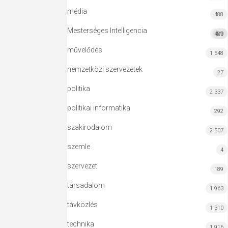
média
488
Mesterséges Intelligencia
420
MI
művelődés
1 548
nemzetközi szervezetek
27
politika
2 337
politikai informatika
292
szakirodalom
2 507
szemle
4
szervezet
189
társadalom
1 963
távközlés
1 310
technika
1 916