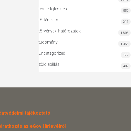
területfejlesztés
556
történelem
212
törvények, határozatok
1 805
tudomány
1 453
Uncategorized
197
zöld átállás
402
datvédelmi tájékoztató
eiratkozás az eGov Hírlevélről