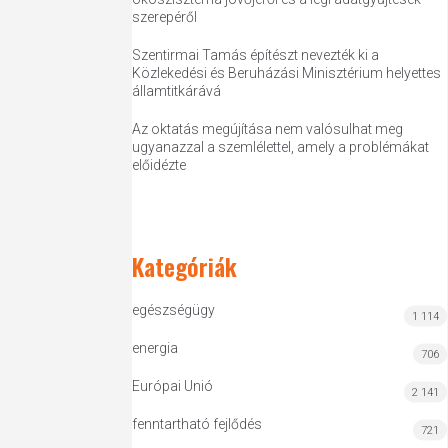
szerepéről
Szentirmai Tamás építészt nevezték ki a
Közlekedési és Beruházási Minisztérium helyettes
államtitkárává
Az oktatás megújítása nem valósulhat meg
ugyanazzal a szemlélettel, amely a problémákat
előidézte
Kategóriák
egészségügy
1 114
energia
706
Európai Unió
2 141
fenntartható fejlődés
721