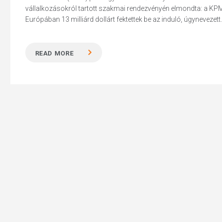
vállalkozásokról tartott szakmai rendezvényén elmondta: a KP
Európában 13 milliárd dollárt fektettek be az induló, úgynevezett..
READ MORE
Hit enter to search or ESC to close