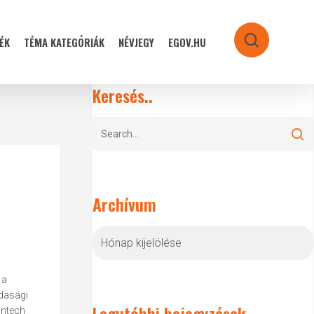
ÉK
TÉMA KATEGÓRIÁK
NÉVJEGY
EGOV.HU
search
Keresés..
Archívum
Archívum
 a
zdasági
Legutóbbi bejegyzések
intech