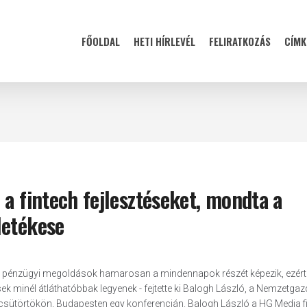
FŐOLDAL
HETI HÍRLEVÉL
FELIRATKOZÁS
CÍMK
 a fintech fejlesztéseket, mondta a
letékese
tális pénzügyi megoldások hamarosan a mindennapok részét képezik, ezért
ések minél átláthatóbbak legyenek - fejtette ki Balogh László, a Nemzetga
a csütörtökön, Budapesten egy konferencián. Balogh László a HG Media f