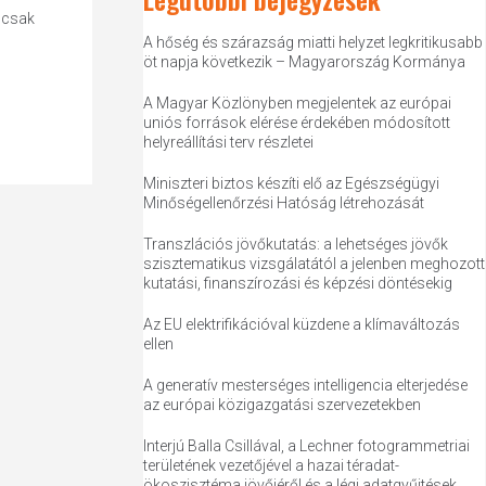
 csak
A hőség és szárazság miatti helyzet legkritikusabb
öt napja következik – Magyarország Kormánya
A Magyar Közlönyben megjelentek az európai
uniós források elérése érdekében módosított
helyreállítási terv részletei
Miniszteri biztos készíti elő az Egészségügyi
Minőségellenőrzési Hatóság létrehozását
Transzlációs jövőkutatás: a lehetséges jövők
szisztematikus vizsgálatától a jelenben meghozott
kutatási, finanszírozási és képzési döntésekig
Az EU elektrifikációval küzdene a klímaváltozás
ellen
A generatív mesterséges intelligencia elterjedése
az európai közigazgatási szervezetekben
Interjú Balla Csillával, a Lechner fotogrammetriai
területének vezetőjével a hazai téradat-
ökoszisztéma jövőjéről és a légi adatgyűjtések