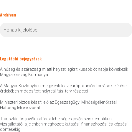
Archívum
Archívum
Legutóbbi bejegyzések
A hőség és szárazság miatti helyzet legkritikusabb öt napja következik –
Magyarország Kormánya
A Magyar Közlönyben megjelentek az európai uniós források elérése
érdekében módosított helyreállítási terv részletei
Miniszteri biztos készíti elő az Egészségügyi Minőségellenőrzési
Hatóság létrehozását
Transzlációs jövőkutatás: a lehetséges jövők szisztematikus
vizsgálatától a jelenben meghozott kutatási, finanszírozási és képzési
döntésekig