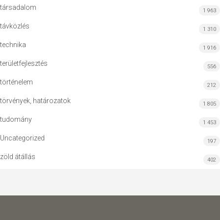
társadalom
1 963
távközlés
1 310
technika
1 916
területfejlesztés
556
történelem
212
törvények, határozatok
1 805
tudomány
1 453
Uncategorized
197
zöld átállás
402