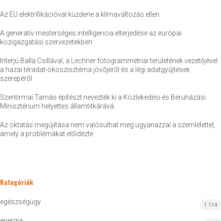
Az EU elektrifikációval küzdene a klímaváltozás ellen
A generatív mesterséges intelligencia elterjedése az európai
közigazgatási szervezetekben
Interjú Balla Csillával, a Lechner fotogrammetriai területének vezetőjével
a hazai téradat-ökoszisztéma jövőjéről és a légi adatgyűjtések
szerepéről
Szentirmai Tamás építészt nevezték ki a Közlekedési és Beruházási
Minisztérium helyettes államtitkárává
Az oktatás megújítása nem valósulhat meg ugyanazzal a szemlélettel,
amely a problémákat előidézte
Kategóriák
egészségügy
1 114
energia