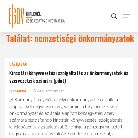
Skip
to
Menu
search
main
Close
content
Menu
Találat: nemzetiségi önkormányzatok
GAZDASÁG
Kincstári könyvvezetési szolgáltatás az önkormányzatok és
szervezeteik számára (pilot)
by
redaktor
2018. november 12.
„A Kormány 1. egyetért a helyi önkormányzat és az általa
alapított költségvetési szerv, valamint a helyi nemzetiségi
önkormányzat és az általa alapított költségvetési szerv
számára biztosítandó kincstári könyvvezetési szolgáltatás
lehetőségének vizsgálatával; 2. felhívja a pénzügyminisztert,
hogy a) az önkormányzati ASP rendszeren keresztül, a