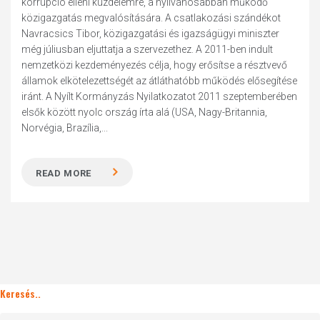
korrupció elleni küzdelemre, a nyilvánosabban működő
közigazgatás megvalósítására. A csatlakozási szándékot
Navracsics Tibor, közigazgatási és igazságügyi miniszter
még júliusban eljuttatja a szervezethez. A 2011-ben indult
nemzetközi kezdeményezés célja, hogy erősítse a résztvevő
államok elkötelezettségét az átláthatóbb működés elősegítése
iránt. A Nyílt Kormányzás Nyilatkozatot 2011 szeptemberében
elsők között nyolc ország írta alá (USA, Nagy-Britannia,
Norvégia, Brazília,...
READ MORE
Keresés..