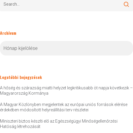
Archívum
Archívum
Legutóbbi bejegyzések
A hőség és szárazság miatti helyzet legkritikusabb öt napja következik –
Magyarország Kormánya
A Magyar Közlönyben megjelentek az európai uniós források elérése
érdekében módosított helyreállítási terv részletei
Miniszteri biztos készíti elő az Egészségügyi Minőségellenőrzési
Hatóság létrehozását