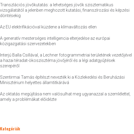
Transzlációs jövőkutatás: a lehetséges jövők szisztematikus
vizsgálatától a jelenben meghozott kutatási, finanszírozási és képzési
döntésekig
Az EU elektrifikációval küzdene a klímaváltozás ellen
A generatív mesterséges intelligencia elterjedése az európai
közigazgatási szervezetekben
Interjú Balla Csillával, a Lechner fotogrammetriai területének vezetőjével
a hazai téradat-ökoszisztéma jövőjéről és a légi adatgyűjtések
szerepéről
Szentirmai Tamás építészt nevezték ki a Közlekedési és Beruházási
Minisztérium helyettes államtitkárává
Az oktatás megújítása nem valósulhat meg ugyanazzal a szemlélettel,
amely a problémákat előidézte
Kategóriák