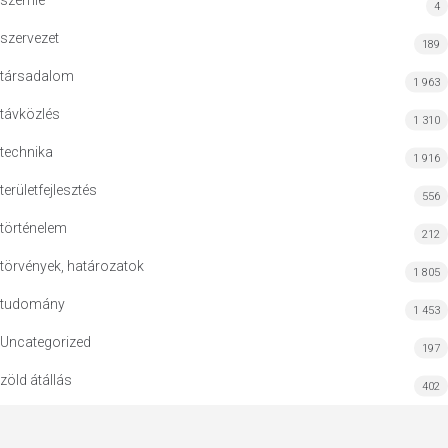
szemle
4
szervezet
189
társadalom
1 963
távközlés
1 310
technika
1 916
területfejlesztés
556
történelem
212
törvények, határozatok
1 805
tudomány
1 453
Uncategorized
197
zöld átállás
402