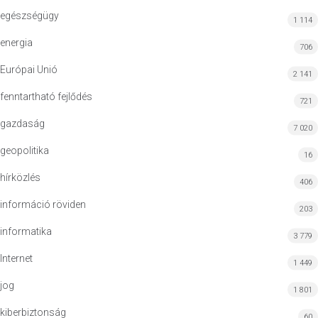
egészségügy
1 114
energia
706
Európai Unió
2 141
fenntartható fejlődés
721
gazdaság
7 020
geopolitika
16
hírközlés
406
információ röviden
203
informatika
3 779
Internet
1 449
jog
1 801
kiberbiztonság
60