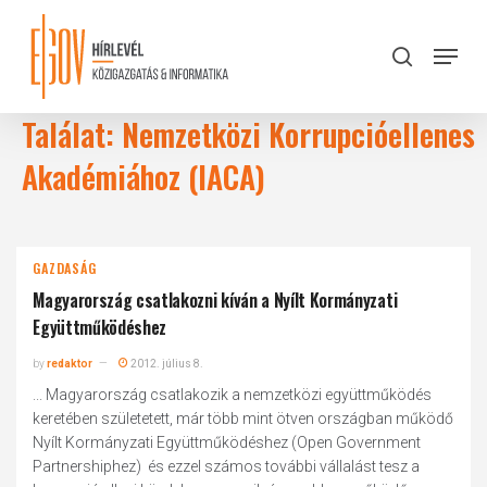
Skip
to
Menu
search
main
Close
content
Menu
Találat: Nemzetközi Korrupcióellenes
Akadémiához (IACA)
GAZDASÁG
Magyarország csatlakozni kíván a Nyílt Kormányzati
Együttműködéshez
by
redaktor
2012. július 8.
... Magyarország csatlakozik a nemzetközi együttműködés
keretében születetett, már több mint ötven országban működő
Nyílt Kormányzati Együttműködéshez (Open Government
Partnershiphez) és ezzel számos további vállalást tesz a