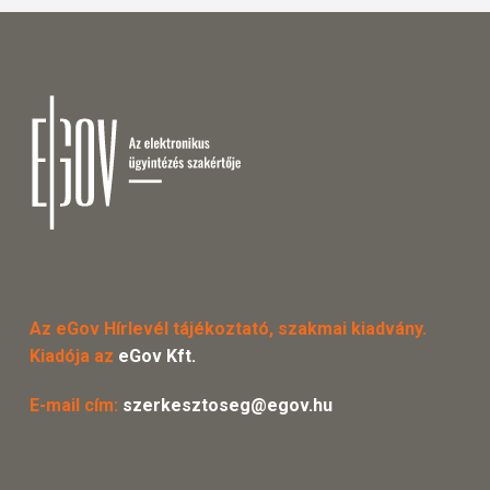
Az eGov Hírlevél tájékoztató, szakmai kiadvány.
Kiadója az
eGov Kft.
E-mail cím:
szerkesztoseg@egov.hu