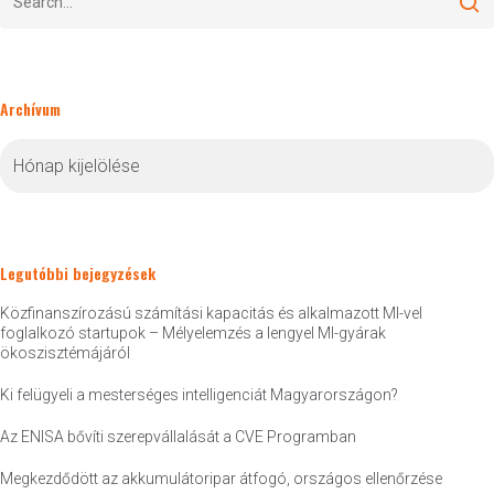
Archívum
Archívum
Legutóbbi bejegyzések
Közfinanszírozású számítási kapacitás és alkalmazott MI-vel
foglalkozó startupok – Mélyelemzés a lengyel MI-gyárak
ökoszisztémájáról
Ki felügyeli a mesterséges intelligenciát Magyarországon?
Az ENISA bővíti szerepvállalását a CVE Programban
Megkezdődött az akkumulátoripar átfogó, országos ellenőrzése