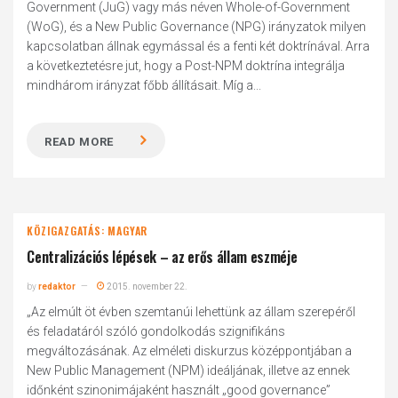
Government (JuG) vagy más néven Whole-of-Government
(WoG), és a New Public Governance (NPG) irányzatok milyen
kapcsolatban állnak egymással és a fenti két doktrínával. Arra
a következtetésre jut, hogy a Post-NPM doktrína integrálja
mindhárom irányzat főbb állításait. Míg a...
READ MORE
KÖZIGAZGATÁS: MAGYAR
Centralizációs lépések – az erős állam eszméje
by
redaktor
2015. november 22.
„Az elmúlt öt évben szemtanúi lehettünk az állam szerepéről
és feladatáról szóló gondolkodás szignifikáns
megváltozásának. Az elméleti diskurzus középpontjában a
New Public Management (NPM) ideáljának, illetve az ennek
időnként szinonimájaként használt „good governance”