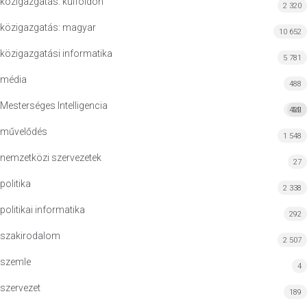
közigazgatás: külföldön
2 320
közigazgatás: magyar
10 652
közigazgatási informatika
5 781
média
488
Mesterséges Intelligencia
422
MI
művelődés
1 548
nemzetközi szervezetek
27
politika
2 338
politikai informatika
292
szakirodalom
2 507
szemle
4
szervezet
189