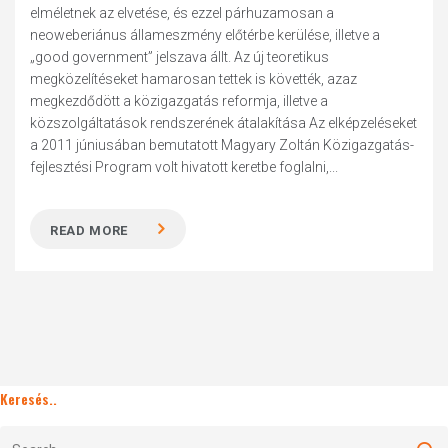
elméletnek az elvetése, és ezzel párhuzamosan a
neoweberiánus állameszmény előtérbe kerülése, illetve a
„good government” jelszava állt. Az új teoretikus
megközelítéseket hamarosan tettek is követték, azaz
megkezdődött a közigazgatás reformja, illetve a
közszolgáltatások rendszerének átalakítása Az elképzeléseket
a 2011 júniusában bemutatott Magyary Zoltán Közigazgatás-
fejlesztési Program volt hivatott keretbe foglalni,...
READ MORE
Keresés..