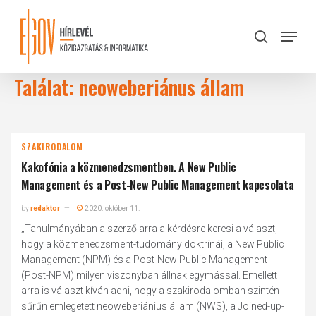
Skip
to
Menu
search
main
Close
content
Menu
Találat: neoweberiánus állam
SZAKIRODALOM
Kakofónia a közmenedzsmentben. A New Public
Management és a Post-New Public Management kapcsolata
by
redaktor
2020. október 11.
„Tanulmányában a szerző arra a kérdésre keresi a választ,
hogy a közmenedzsment-tudomány doktrínái, a New Public
Management (NPM) és a Post-New Public Management
(Post-NPM) milyen viszonyban állnak egymással. Emellett
arra is választ kíván adni, hogy a szakirodalomban szintén
sűrűn emlegetett neoweberiánius állam (NWS), a Joined-up-