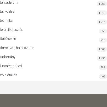
társadalom
1 963
távközlés
1 310
technika
1 916
területfejlesztés
556
történelem
212
törvények, határozatok
1 805
tudomány
1 453
Uncategorized
197
zöld átállás
403