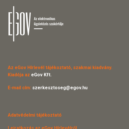
Az eGov Hírlevél tájékoztató, szakmai kiadvány.
Kiadója az
eGov Kft.
E-mail cím:
szerkesztoseg@egov.hu
Adatvédelmi tájékoztató
Leiratkozás az eGov Hírlevélről