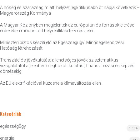
A hőség és szárazság miatti helyzet legkritikusabb öt napja következik –
Magyarország Kormánya
A Magyar Közlönyben megjelentek az európai uniós források elérése
érdekében módosított helyreállítási terv részletei
Miniszteri biztos készíti elő az Egészségügyi Minőségellenőrzési
Hatóság létrehozását
Transzlációs jövőkutatás: a lehetséges jövők szisztematikus
vizsgálatától a jelenben meghozott kutatási, finanszírozási és képzési
döntésekig
Az EU elektrifikációval küzdene a klímaváltozás ellen
Kategóriák
egészségügy
1 114
energia