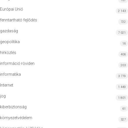
707
Európai Unió
2 143
fenntartható fejlődés
722
gazdaság
7 021
geopolitika
16
hírközlés
406
információ röviden
203
informatika
3 779
Internet
1 449
jog
1 801
kiberbiztonság
61
környezetvédelem
327