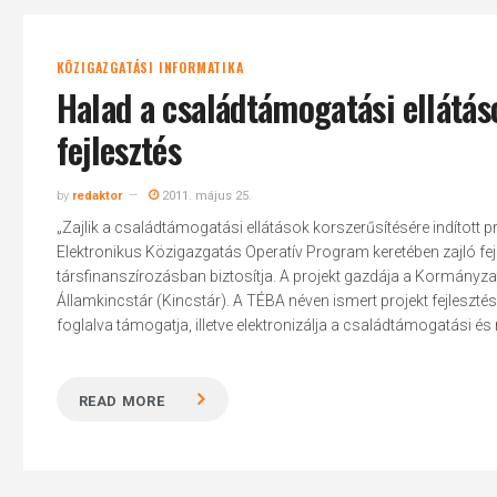
KÖZIGAZGATÁSI INFORMATIKA
Halad a családtámogatási ellátás
fejlesztés
by
redaktor
2011. május 25.
„Zajlik a családtámogatási ellátások korszerűsítésére indított p
Elektronikus Közigazgatás Operatív Program keretében zajló fe
társfinanszírozásban biztosítja. A projekt gazdája a Kormányza
Államkincstár (Kincstár). A TÉBA néven ismert projekt fejlesztése
foglalva támogatja, illetve elektronizálja a családtámogatási és 
READ MORE