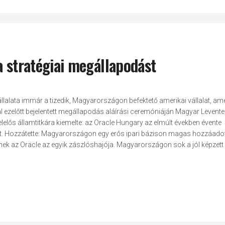
a stratégiai megállapodást
llalata immár a tizedik, Magyarországon befektető amerikai vállalat, ame
 ezelőtt bejelentett megállapodás aláírási ceremóniáján Magyar Levente,
lős államtitkára kiemelte: az Oracle Hungary az elmúlt években évente
t. Hozzátette: Magyarországon egy erős ipari bázison magas hozzáadott
ennek az Oracle az egyik zászlóshajója. Magyarországon sok a jól képzett