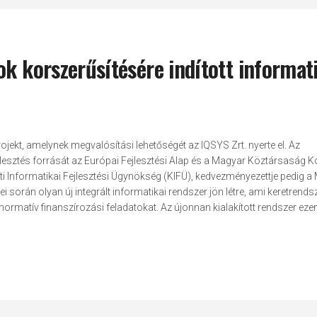
ok korszerűsítésére indított informat
rojekt, amelynek megvalósítási lehetőségét az IQSYS Zrt. nyerte el. Az
jlesztés forrását az Európai Fejlesztési Alap és a Magyar Köztársaság
ti Informatikai Fejlesztési Ügynökség (KIFÜ), kedvezményezettje pedig a
i során olyan új integrált informatikai rendszer jön létre, ami keretrends
normatív finanszírozási feladatokat. Az újonnan kialakított rendszer ezen t