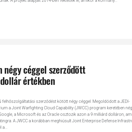
k. A projekt alapjait 2014-ben fektették le, amikor a kormány...
m négy céggel szerződött
 dollár értékben
ű felhőszolgáltatási szerződést kötött négy céggel. Megoldódott a JEDI-
ium a Joint Warfighting Cloud Capability (JWCC) program keretében nég
ogle, a Microsoft és az Oracle osztozik azon a 9 milliárd dolláron, ami
tingra. A JWCC a korábban meghiúsult Joint Enterprise Defense Infrastr
a...