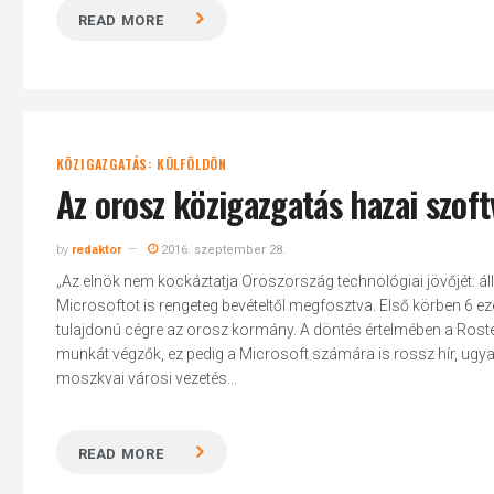
READ MORE
KÖZIGAZGATÁS: KÜLFÖLDÖN
Az orosz közigazgatás hazai szoft
by
redaktor
2016. szeptember 28.
„Az elnök nem kockáztatja Oroszország technológiai jövőjét: ál
Microsoftot is rengeteg bevételtől megfosztva. Első körben 6 ez
tulajdonú cégre az orosz kormány. A döntés értelmében a Roste
munkát végzők, ez pedig a Microsoft számára is rossz hír, ugyan
moszkvai városi vezetés...
READ MORE