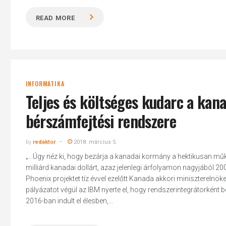
READ MORE
INFORMATIKA
Teljes és költséges kudarc a kana
bérszámfejtési rendszere
by
redaktor
2018. március 5.
„...Úgy néz ki, hogy bezárja a kanadai kormány a hektikusan mű
milliárd kanadai dollárt, azaz jelenlegi árfolyamon nagyjából 200 
Phoenix projektet tíz évvel ezelőtt Kanada akkori miniszterelnöke
pályázatot végül az IBM nyerte el, hogy rendszerintegrátorkén
2016-ban indult el élesben,...