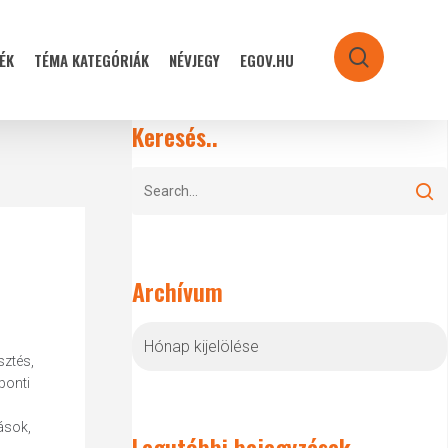
ÉK
TÉMA KATEGÓRIÁK
NÉVJEGY
EGOV.HU
search
Keresés..
Archívum
Archívum
sztés,
ponti
ások,
Legutóbbi bejegyzések