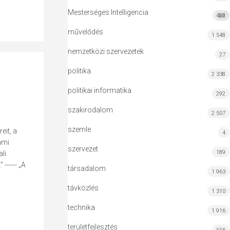
Mesterséges Intelligencia
422
MI
művelődés
1 548
nemzetközi szervezetek
27
politika
2 338
politikai informatika
292
szakirodalom
2 507
szemle
eit, a
4
ami
szervezet
189
li
----- „A
társadalom
1 963
távközlés
1 310
technika
1 916
területfejlesztés