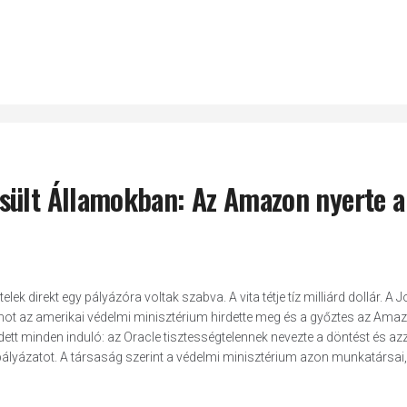
sült Államokban: Az Amazon nyerte a
lek direkt egy pályázóra voltak szabva. A vita tétje tíz milliárd dollár. A J
amot az amerikai védelmi minisztérium hirdette meg és a győztes az Am
ett minden induló: az Oracle tisztességtelennek nevezte a döntést és azz
pályázatot. A társaság szerint a védelmi minisztérium azon munkatársai,