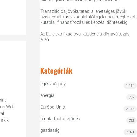
Transzlációs jövőkutatás: a lehetséges jövők
szisztematikus vizsgálatától a jelenben meghozott
kutatási, finanszírozási és képzési döntésekig
Az EU elektrifikációval küzdene a klímaváltozás
ellen
Kategóriák
egészségügy
1 114
energia
707
oint
azon Web
Európai Unió
2 143
al
fenntartható fejlődés
 akik
722
gazdaság
7 021