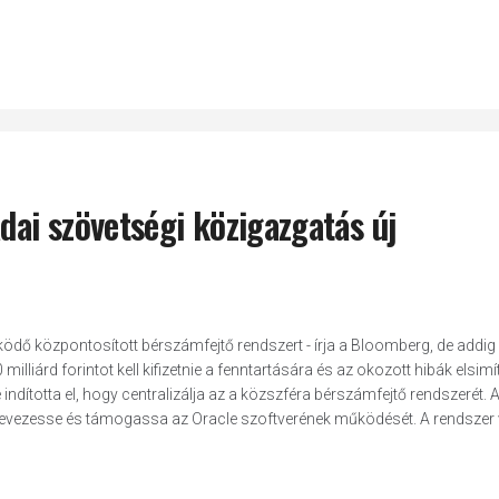
dai szövetségi közigazgatás új
ködő központosított bérszámfejtő rendszert - írja a Bloomberg, de addi
milliárd forintot kell kifizetnie a fenntartására és az okozott hibák elsimí
 indította el, hogy centralizálja az a közszféra bérszámfejtő rendszerét. 
t bevezesse és támogassa az Oracle szoftverének működését. A rendszer 