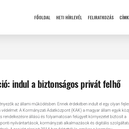
FŐOLDAL
HETI HÍRLEVÉL
FELIRATKOZÁS
CÍMK
ció: indul a biztonságos privát felhő
nyezők az állami működésben. Ennek érdekében indult el egy olyan fejle
tű védelmet. A Kormányzati Adatközpont (KAK) a magyar állam egyik köz
s rendelkezésre állású és folyamatosan felügyelt környezetet biztosít a
ponti nyilvántartások, kormányzati alkalmazások és digitális szolgáltat