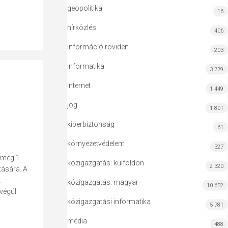
geopolitika
16
hírközlés
406
információ röviden
203
informatika
3 779
Internet
1 449
jog
1 801
kiberbiztonság
61
környezetvédelem
327
g még 1
közigazgatás: külföldön
2 320
tására. A
A
közigazgatás: magyar
10 652
végül
közigazgatási informatika
5 781
média
488