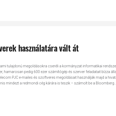
verek használatára vált át
lami tulajdonú megoldásokra cseréli a kormányzat informatikai rendszer
er, hamarosan pedig 600 ezer számítógép és szerver feladatait bízza áll
lecom PJC e-mailes és szoftveres megoldásait használják majd a hivata
is mindezt a redmondi cég kárára is teszik – számolt be a Bloomberg...” -