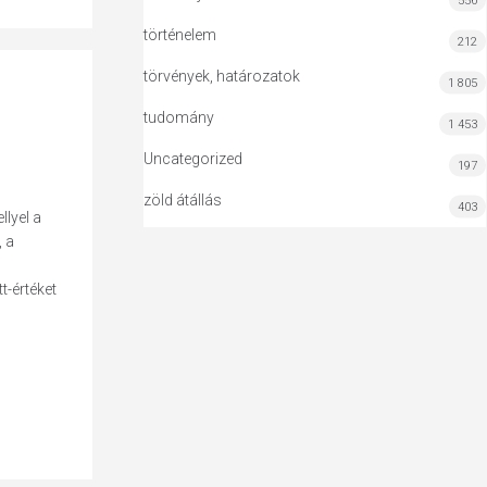
556
történelem
212
törvények, határozatok
1 805
tudomány
1 453
Uncategorized
197
zöld átállás
403
llyel a
 a
-értéket