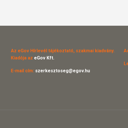
Az eGov Hírlevél tájékoztató, szakmai kiadvány.
A
Kiadója az
eGov Kft.
L
E-mail cím:
szerkesztoseg@egov.hu