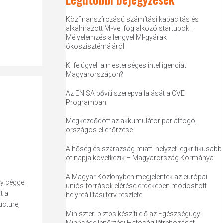
Közfinanszírozású számítási kapacitás és
alkalmazott MI-vel foglalkozó startupok –
Mélyelemzés a lengyel MI-gyárak
ökoszisztémájáról
Ki felügyeli a mesterséges intelligenciát
Magyarországon?
Az ENISA bővíti szerepvállalását a CVE
Programban
Megkezdődött az akkumulátoripar átfogó,
országos ellenőrzése
A hőség és szárazság miatti helyzet legkritikusabb
öt napja következik – Magyarország Kormánya
A Magyar Közlönyben megjelentek az európai
y céggel
uniós források elérése érdekében módosított
t a
helyreállítási terv részletei
ucture,
Miniszteri biztos készíti elő az Egészségügyi
Minőségellenőrzési Hatóság létrehozását