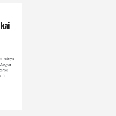
ikai
 Kormánya
 Magyar
zerbe
úl...