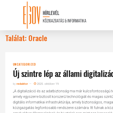
Skip
to
main
content
Találat: Oracle
UNCATEGORIZED
Új szintre lép az állami digitalizá
by
redaktor
2025. október 19.
„A digitalizáció és az adatbiztonság ma már kulcsfontosságú té
amely egyszerre biztosít korszerű technológiát és magas szin
digitális informatikai infrastruktúrája, amely biztonságos, maga
közigazgatás legfontosabb rendszerei számára. Itt futnak a köz