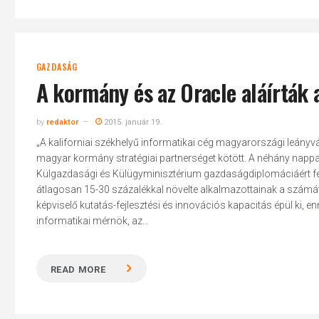
GAZDASÁG
A kormány és az Oracle aláírták 
by
redaktor
2015. január 19.
„A kaliforniai székhelyű informatikai cég magyarországi leányvá
magyar kormány stratégiai partnerséget kötött. A néhány nappal
Külgazdasági és Külügyminisztérium gazdaságdiplomáciáért fele
átlagosan 15-30 százalékkal növelte alkalmazottainak a számá
képviselő kutatás-fejlesztési és innovációs kapacitás épül ki, 
informatikai mérnök, az...
READ MORE