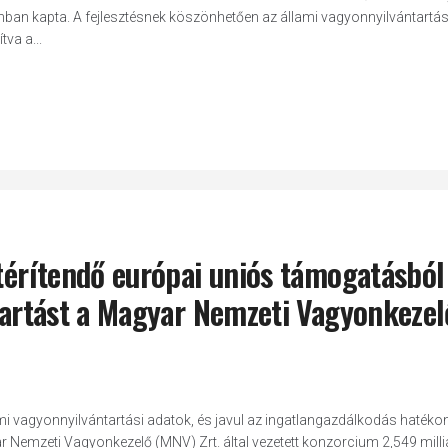
mban kapta. A fejlesztésnek köszönhetően az állami vagyonnyilvántartás
va a...
 térítendő európai uniós támogatásból
ntartást a Magyar Nemzeti Vagyonkezel
mi vagyonnyilvántartási adatok, és javul az ingatlangazdálkodás haték
 Nemzeti Vagyonkezelő (MNV) Zrt. által vezetett konzorcium 2,549 milliá