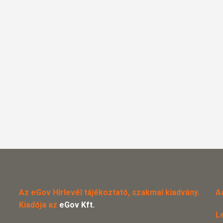
Az eGov Hírlevél tájékoztató, szakmai kiadvány.
A
Kiadója az
eGov Kft.
L