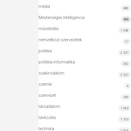
média
488
Mesterséges Intelligencia
420
MI
művelődés
1 548
nemzetközi szervezetek
27
politika
2 337
politikai informatika
292
szakirodalom
2 507
szemle
4
szervezet
189
társadalom
1 963
távközlés
1 310
technika
1 916