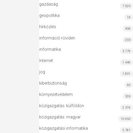
gazdaság
7 020
geopolitika
16
hírközlés
406
információ röviden
203
informatika
3 779
Internet
1 449
jog
1 801
kiberbiztonság
60
környezetvédelem
326
közigazgatás: külföldön
2 319
közigazgatás: magyar
10 650
közigazgatási informatika
5 781