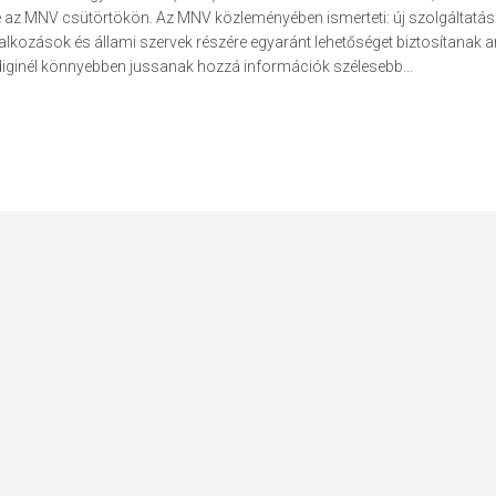
e az MNV csütörtökön. Az MNV közleményében ismerteti: új szolgáltatás
lalkozások és állami szervek részére egyaránt lehetőséget biztosítanak a
iginél könnyebben jussanak hozzá információk szélesebb...