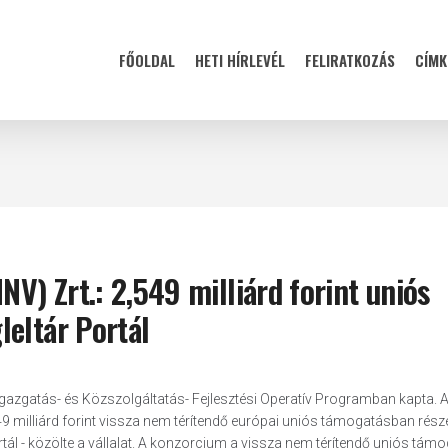
FŐOLDAL
HETI HÍRLEVÉL
FELIRATKOZÁS
CÍMK
) Zrt.: 2,549 milliárd forint uniós
leltár Portál
gazgatás- és Közszolgáltatás- Fejlesztési Operatív Programban kapta. 
9 milliárd forint vissza nem térítendő európai uniós támogatásban része
rtál - közölte a vállalat. A konzorcium a vissza nem térítendő uniós támo