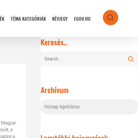
ÉK
TÉMA KATEGÓRIÁK
NÉVJEGY
EGOV.HU
search
Keresés..
Archívum
Archívum
A Magyar
sült, a
Legutóbbi bejegyzések
gatást a