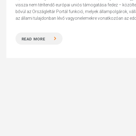
vissza nem térítendő európai uniós támogatása fedez – közölt
bővül az Országleltár Portál funkció, melyek állampolgárok, vál
az állami tulajdonban lévő vagyonelemekre vonatkozóan az edd
READ MORE