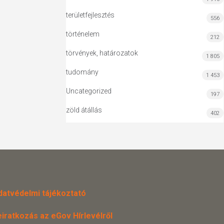
területfejlesztés
556
történelem
212
törvények, határozatok
1 805
tudomány
1 453
Uncategorized
197
zöld átállás
402
datvédelmi tájékoztató
eiratkozás az eGov Hírlevélről