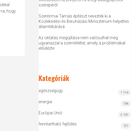
okkal
szerepéről
rra, hogy
Szentirmai Tamás építészt nevezték ki a
Közlekedési és Beruházási Minisztérium helyettes
államtitkárává
Az oktatás megújítása nem valósulhat meg
ugyanazzal a szemlélettel, amely a problémákat
előidézte
Kategóriák
egészségügy
1 114
energia
706
Európai Unió
2 141
fenntartható fejlődés
721