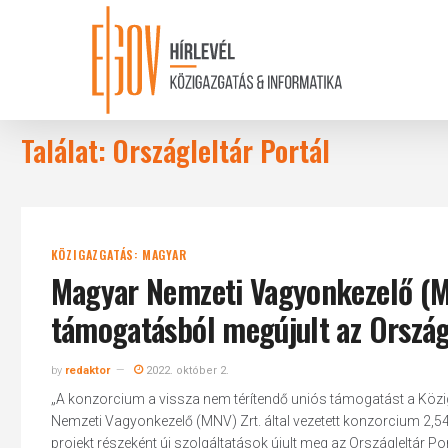
Skip
to
main
content
Találat: Országleltár Portál
KÖZIGAZGATÁS: MAGYAR
Magyar Nemzeti Vagyonkezelő (MNV
támogatásból megújult az Ország
by
redaktor
2022. október 2.
„A konzorcium a vissza nem térítendő uniós támogatást a Közi
Nemzeti Vagyonkezelő (MNV) Zrt. által vezetett konzorcium 2,54
projekt részeként új szolgáltatások újult meg az Országleltár Po