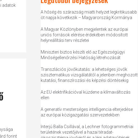
i adatok
A hőség és szárazság miatti helyzet legkritikusabb
öt napja következik – Magyarország Kormánya
A Magyar Közlönyben megjelentek az európai
uniós források elérése érdekében módosított
helyreállítási terv részletei
Miniszteri biztos készíti elő az Egészségügyi
Minőségellenőrzési Hatóság létrehozását
Transzlációs jövőkutatás: a lehetséges jövők
szisztematikus vizsgálatától a jelenben meghozott
kutatási, finanszírozási és képzési döntésekig
ő
Az EU elektrifikációval küzdene a klímaváltozás
ellen
A generatív mesterséges intelligencia elterjedése
az európai közigazgatási szervezetekben
Interjú Balla Csillával, a Lechner fotogrammetriai
onysága
területének vezetőjével a hazai téradat-
rd forint
ökoszisztéma jövőjéről és a légi adatgyűjtések