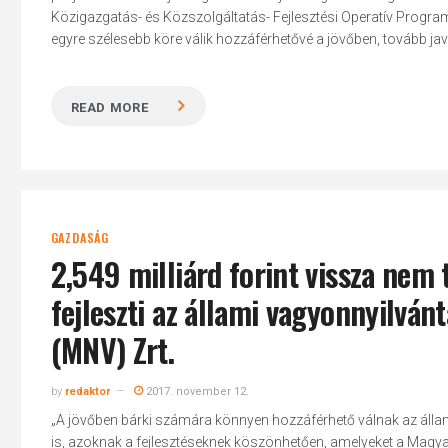
Közigazgatás- és Közszolgáltatás- Fejlesztési Operatív Progra
egyre szélesebb köre válik hozzáférhetővé a jövőben, tovább javít
READ MORE
Hit enter to search or ESC to close
GAZDASÁG
2,549 milliárd forint vissza nem
fejleszti az állami vagyonnyilvá
(MNV) Zrt.
by
redaktor
2017. november 12.
„A jövőben bárki számára könnyen hozzáférhető válnak az álla
is, azoknak a fejlesztéseknek köszönhetően, amelyeket a Magyar