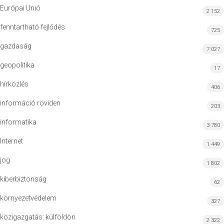
Európai Unió
2 152
fenntartható fejlődés
725
gazdaság
7 027
geopolitika
17
hírközlés
406
információ röviden
203
informatika
3 780
Internet
1 449
jog
1 802
kiberbiztonság
62
környezetvédelem
327
közigazgatás: külföldön
2 322