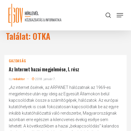
Skip
to
Menu
search
main
Close
content
Menu
Találat: OTKA
GAZDASÁG
Az Internet hazai megjelenése, I. rész
by
redaktor
2018. január 7.
„Az internet ősének, az ARPANET hálózatnak az 1969-es
megjelenése után egy ideig az Egyesült Államokon belül
kapcsolódtak össze a számítógépek, hálózatok. Az európai
kutatóhelyek is csak fokozatosan kapcsolódtak be az egyre
inkább kutatóhálózattá váló rendszerbe, Magyarországnak
azonban erre egészen a kilencvenes évekig esélye sem
lehetett. A következőkben a hazai „bekapcsolódás” kalandos