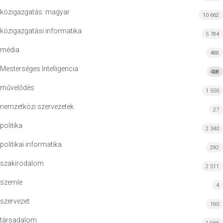
közigazgatás: magyar
10 662
közigazgatási informatika
5 784
média
488
Mesterséges Intelligencia
428
MI
művelődés
1 550
nemzetközi szervezetek
27
politika
2 340
politikai informatika
292
szakirodalom
2 511
szemle
4
szervezet
190
társadalom