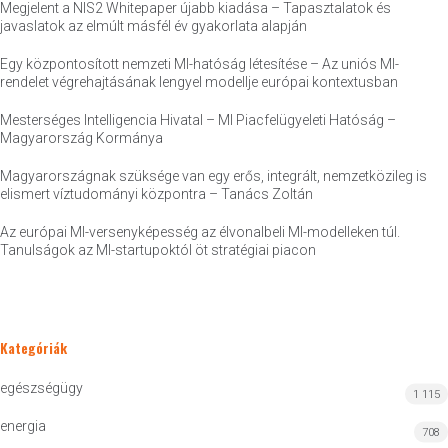
Megjelent a NIS2 Whitepaper újabb kiadása – Tapasztalatok és
javaslatok az elmúlt másfél év gyakorlata alapján
Egy központosított nemzeti MI-hatóság létesítése – Az uniós MI-
rendelet végrehajtásának lengyel modellje európai kontextusban
Mesterséges Intelligencia Hivatal – MI Piacfelügyeleti Hatóság –
Magyarország Kormánya
Magyarországnak szüksége van egy erős, integrált, nemzetközileg is
elismert víztudományi központra – Tanács Zoltán
Az európai MI-versenyképesség az élvonalbeli MI-modelleken túl.
Tanulságok az MI-startupoktól öt stratégiai piacon
Kategóriák
egészségügy
1 115
energia
708