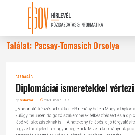
Skip
to
main
content
Találat: Pacsay-Tomasich Orsolya
GAZDASÁG
Diplomáciai ismeretekkel vértezi
by
redaktor
2021. március 7.
„ Vadonatúj képzéssel rukkolt elő néhány hete a Magyar ­Diplo
külügyi területen dolgozó szakemberek felkészítéséért és a diplom
lépő vállalkozásoknak is. – A hatékony fellépés, a jó tárgyalási
fegyvertárat jelent a magyar cégeknek. Mivel a kormánynak prio