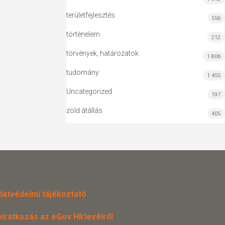
területfejlesztés
556
történelem
212
törvények, határozatok
1 806
tudomány
1 455
Uncategorized
197
zöld átállás
405
datvédelmi tájékoztató
eiratkozás az eGov Hírlevélről