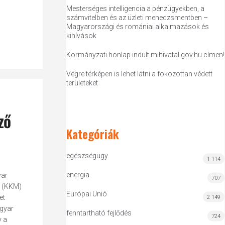
Mesterséges intelligencia a pénzügyekben, a
számvitelben és az üzleti menedzsmentben –
Magyarországi és romániai alkalmazások és
kihívások
Kormányzati honlap indult mihivatal.gov.hu címen!
Végre térképen is lehet látni a fokozottan védett
területeket
ző
Kategóriák
egészségügy
1 114
energia
yar
707
m (KKM)
Európai Unió
et
2 149
agyar
fenntartható fejlődés
724
y a