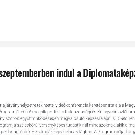
szeptemberben indul a Diplomatakép
 járványhelyzetre tekintettel videókonferencia keretében írta alá a Mag
rogramját érintő megállapodást a Külgazdasági és Külügyminisztériu
ény szoros együttműködésében megvalósuló képzésre április 15-étől leh
ogramja széleskörű, versenyképes tudást kínál mindazoknak, akik a m
azdasági érdekeket akarják képviselni a világban. A Program célja, hog