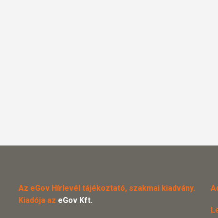
Az eGov Hírlevél tájékoztató, szakmai kiadvány.
A
Kiadója az
eGov Kft.
L