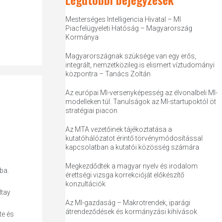
Mesterséges Intelligencia Hivatal – MI
Piacfelügyeleti Hatóság – Magyarország
Kormánya
Magyarországnak szüksége van egy erős,
integrált, nemzetközileg is elismert víztudományi
központra – Tanács Zoltán
Az európai MI-versenyképesség az élvonalbeli MI-
modelleken túl. Tanulságok az MI-startupoktól öt
stratégiai piacon
Az MTA vezetőinek tájékoztatása a
kutatóhálózatot érintő törvénymódosítással
kapcsolatban a kutatói közösség számára
Megkezdődtek a magyar nyelv és irodalom
ba.
érettségi vizsga korrekcióját előkészítő
konzultációk
ltay
Az MI-gazdaság – Makrotrendek, iparági
átrendeződések és kormányzási kihívások
te és