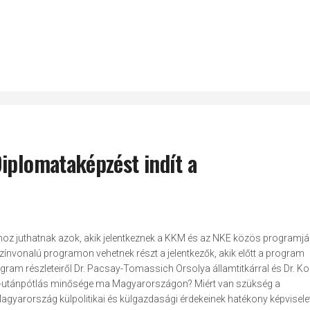
iplomataképzést indít a
hoz juthatnak azok, akik jelentkeznek a KKM és az NKE közös programjá
ínvonalú programon vehetnek részt a jelentkezők, akik előtt a program
program részleteiről Dr. Pacsay-Tomassich Orsolya államtitkárral és Dr. Ko
ata-utánpótlás minősége ma Magyarországon? Miért van szükség a
arország külpolitikai és külgazdasági érdekeinek hatékony képvisele