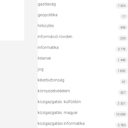
gazdaság
7 024
geopolitika
17
hírközlés
406
információ röviden
203
informatika
3 779
Internet
1 449
jog
1 802
kiberbiztonság
61
környezetvédelem
327
közigazgatás: külföldön
2 321
közigazgatás: magyar
10 659
közigazgatási informatika
5 783