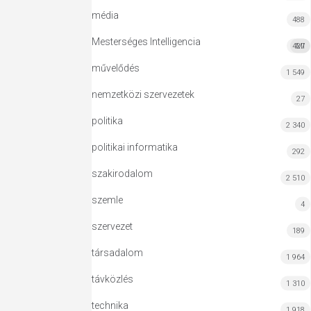
média
488
Mesterséges Intelligencia
427
MI
művelődés
1 549
nemzetközi szervezetek
27
politika
2 340
politikai informatika
292
szakirodalom
2 510
szemle
4
szervezet
189
társadalom
1 964
távközlés
1 310
technika
1 918