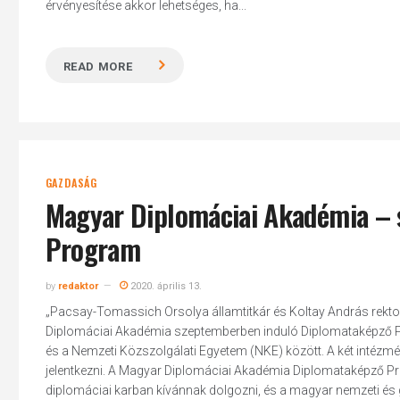
érvényesítése akkor lehetséges, ha...
READ MORE
GAZDASÁG
Magyar Diplomáciai Akadémia – 
Program
by
redaktor
2020. április 13.
„Pacsay-Tomassich Orsolya államtitkár és Koltay András rektor a
Diplomáciai Akadémia szeptemberben induló Diplomataképző P
és a Nemzeti Közszolgálati Egyetem (NKE) között. A két intézm
jelentkezni. A Magyar Diplomáciai Akadémia Diplomataképző Pr
diplomáciai karban kívánnak dolgozni, és a magyar nemzeti és g