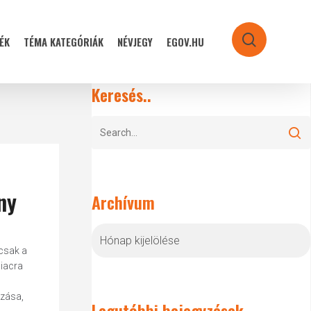
ÉK
TÉMA KATEGÓRIÁK
NÉVJEGY
EGOV.HU
search
Keresés..
ny
Archívum
Archívum
csak a
piacra
nzása,
Legutóbbi bejegyzések