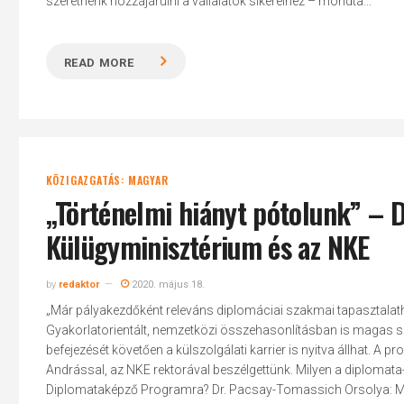
szeretnénk hozzájárulni a vállalatok sikereihez – mondta...
READ MORE
Hit enter to search or ESC to close
KÖZIGAZGATÁS: MAGYAR
„Történelmi hiányt pótolunk” – D
Külügyminisztérium és az NKE
by
redaktor
2020. május 18.
„Már pályakezdőként releváns diplomáciai szakmai tapasztalat
Gyakorlatorientált, nemzetközi összehasonlításban is magas sz
befejezését követően a külszolgálati karrier is nyitva állhat. A 
Andrással, az NKE rektorával beszélgettünk. Milyen a diplom
Diplomataképző Programra? Dr. Pacsay-Tomassich Orsolya: Magy