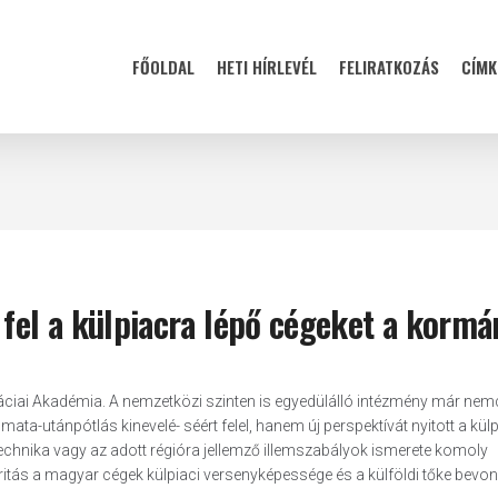
FŐOLDAL
HETI HÍRLEVÉL
FELIRATKOZÁS
CÍMK
 fel a külpiacra lépő cégeket a kormá
máciai Akadémia. A nemzetközi szinten is egyedülálló intézmény már nem
ata-utánpótlás kinevelé- séért felel, hanem új perspektívát nyitott a kül
 technika vagy az adott régióra jellemző illemszabályok ismerete komoly
ritás a magyar cégek külpiaci versenyképessége és a külföldi tőke bevo