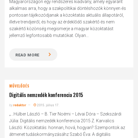
Magyarországon egy rendszeres kiadvány, amely egyaránt
alkalmas arra, hogy a szakpolitikai döntéshozók könnyen és
pontosan tájékozódjanak a közoktatás aktuális állapotáról,
illetve trendjeiről, és hogy az érdeklődő szakértő és nem
szakértő közönség megismerje a magyar közoktatást
jellemző legfontosabb mutatókat. Olyan...
READ MORE
MŰVELŐDÉS
Digitális nemzedék konferencia 2015
by
redaktor
2015. július 17.
„...Hülber László – B. Tier Noémi – Lévai Dóra – Szekszárdi
Júlia: Digitális nemzedék konferencia 2015 Z. Karvalics
László: Közoktatás: honnan, hová, hogyan? Szempontok az
átmenet tudáskormányzásáhz Szabó Éva: A digitális