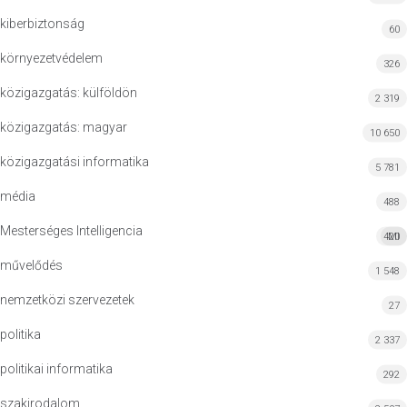
kiberbiztonság
60
környezetvédelem
326
közigazgatás: külföldön
2 319
közigazgatás: magyar
10 650
közigazgatási informatika
5 781
média
488
Mesterséges Intelligencia
420
MI
művelődés
1 548
nemzetközi szervezetek
27
politika
2 337
politikai informatika
292
szakirodalom