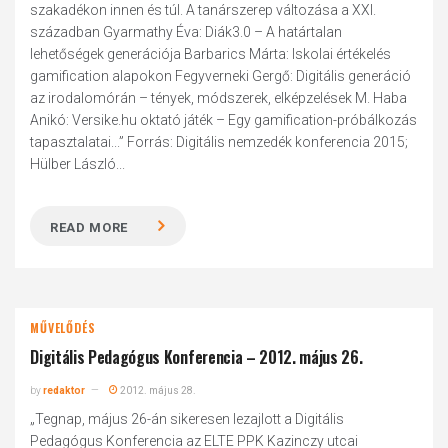
szakadékon innen és túl. A tanárszerep változása a XXI.
században Gyarmathy Éva: Diák3.0 – A határtalan
lehetőségek generációja Barbarics Márta: Iskolai értékelés
gamification alapokon Fegyverneki Gergő: Digitális generáció
az irodalomórán – tények, módszerek, elképzelések M. Haba
Anikó: Versike.hu oktató játék – Egy gamification-próbálkozás
tapasztalatai...” Forrás: Digitális nemzedék konferencia 2015;
Hülber László...
READ MORE
MŰVELŐDÉS
Digitális Pedagógus Konferencia – 2012. május 26.
by
redaktor
2012. május 28.
„Tegnap, május 26-án sikeresen lezajlott a Digitális
Pedagógus Konferencia az ELTE PPK Kazinczy utcai