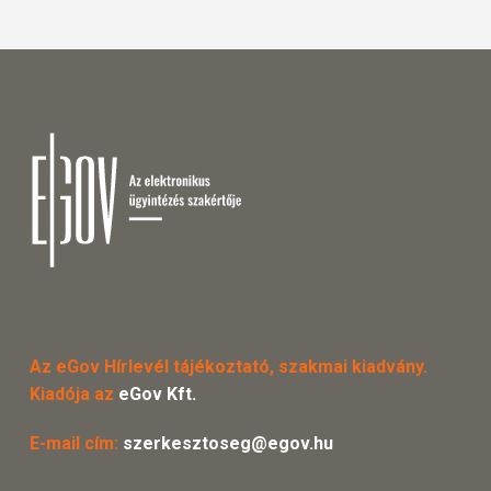
Az eGov Hírlevél tájékoztató, szakmai kiadvány.
Kiadója az
eGov Kft.
E-mail cím:
szerkesztoseg@egov.hu