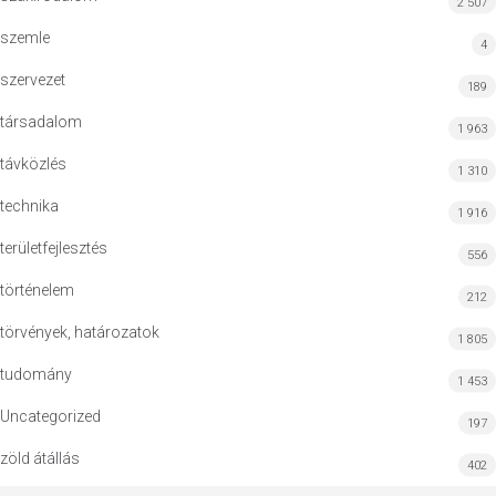
2 507
szemle
4
szervezet
189
társadalom
1 963
távközlés
1 310
technika
1 916
területfejlesztés
556
történelem
212
törvények, határozatok
1 805
tudomány
1 453
Uncategorized
197
zöld átállás
402