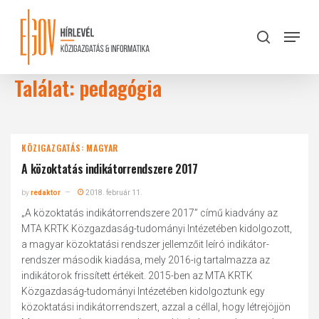
Skip
to
Menu
search
main
Close
content
Menu
Találat: pedagógia
KÖZIGAZGATÁS: MAGYAR
A közoktatás indikátorrendszere 2017
by
redaktor
2018. február 11.
„A közoktatás indikátorrendszere 2017” című kiadvány az
MTA KRTK Közgazdaság-tudományi Intézetében kidolgozott,
a magyar közoktatási rendszer jellemzőit leíró indikátor-
rendszer második kiadása, mely 2016-ig tartalmazza az
indikátorok frissített értékeit. 2015-ben az MTA KRTK
Közgazdaság-tudományi Intézetében kidolgoztunk egy
közoktatási indikátorrendszert, azzal a céllal, hogy létrejöjjön