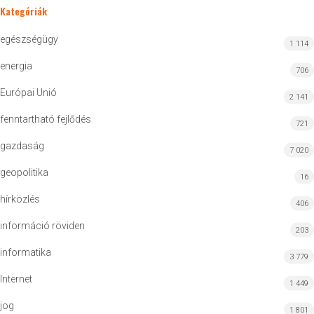
Kategóriák
egészségügy
1 114
energia
706
Európai Unió
2 141
fenntartható fejlődés
721
gazdaság
7 020
geopolitika
16
hírközlés
406
információ röviden
203
informatika
3 779
Internet
1 449
jog
1 801