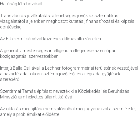
Hatóság létrehozását
Transzlációs jövőkutatás: a lehetséges jövők szisztematikus
vizsgálatától a jelenben meghozott kutatási, finanszírozási és képzési
döntésekig
Az EU elektrifikációval küzdene a klímaváltozás ellen
A generatív mesterséges intelligencia elterjedése az európai
közigazgatási szervezetekben
Interjú Balla Csillával, a Lechner fotogrammetriai területének vezetőjével
a hazai téradat-ökoszisztéma jövőjéről és a légi adatgyűjtések
szerepéről
Szentirmai Tamás építészt nevezték ki a Közlekedési és Beruházási
Minisztérium helyettes államtitkárává
Az oktatás megújítása nem valósulhat meg ugyanazzal a szemlélettel,
amely a problémákat előidézte