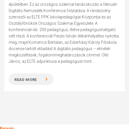
épületében. Ez az országos szakmai tanácskozás a februári
Digitális Nemzedék Konferencia folytatása. A rendezvény
szervezői az ELTE PPK Iskolapedagógiai Központja és az
Osztályfőnökök Országos Szakmai Egyesülete. A
konferencián kb. 200 pedagógus, illetve pedagógushallgató
vett részt. A konferenciát Perjés István dékánhelyettes nyitotta
meg, majd Komenczi Bertalan, az Esterházy Károly Főiskola
docense tartott előadást A digitális pedagógus – elméleti
megközelítések, fogalommeghatározások címmel. Ollé
János, az ELTE adjunktusa a pedagógust mint...
READ MORE
Keresés..