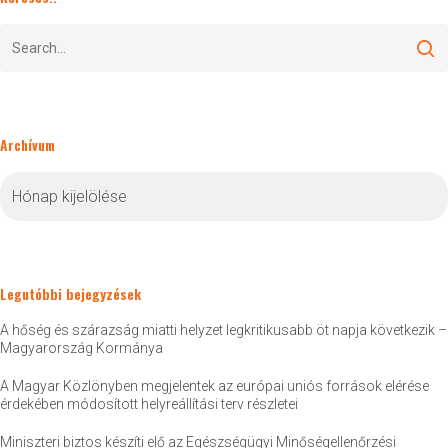
Archívum
Archívum
Legutóbbi bejegyzések
A hőség és szárazság miatti helyzet legkritikusabb öt napja következik –
Magyarország Kormánya
A Magyar Közlönyben megjelentek az európai uniós források elérése
érdekében módosított helyreállítási terv részletei
Miniszteri biztos készíti elő az Egészségügyi Minőségellenőrzési