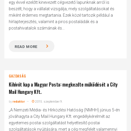
egy évvel ezelőtt kinevezett cégvezető lapunknak arról is
beszélt, hogy a vállalat vizsgálja, mely szolgáltatásokat és
miként érdemes megtartania. Ezek közé tartozik például a
hírlapterjesztés, valamint a piros postaládák és a
postahivatalok számának és...
READ MORE
GAZDASÁG
Kihívót kap a Magyar Posta: megkezdte működését a City
Mail Hungary Kft.
by
redaktor
2015. szeptember 9.
„A Nemzeti Média- és Hírközlési Hatóság (NMHH) június 5-én
jóváhagyta a City Mail Hungary Kft. engedélykérelmét az
egyetemes postai szolgáltatást helyettesítő postai
szolgáltatások nyújtására, mert a cég megfelelt valamennyi