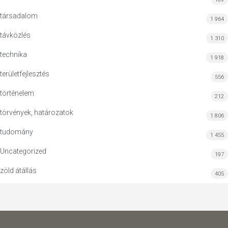
társadalom
1 964
távközlés
1 310
technika
1 918
területfejlesztés
556
történelem
212
törvények, határozatok
1 806
tudomány
1 455
Uncategorized
197
zöld átállás
405