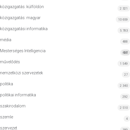
közigazgatás: külföldön
2 321
közigazgatás: magyar
10 659
közigazgatási informatika
5 783
média
488
Mesterséges Intelligencia
427
MI
művelődés
1 549
nemzetközi szervezetek
27
politika
2 340
politikai informatika
292
szakirodalom
2 510
szemle
4
szervezet
189