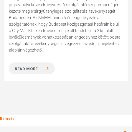
jogszabályi követelménynek. A szolgáltató szeptember 1-jén
kezdte meg e tárgyú tényleges szolgáltatási tevékenységét
Budapesten. Az NMHH június 5-én engedélyezte a
szolgáltatónak, hogy Budapest közigazgatási határain belül –
a City Mail Kft. kérelmében megjelölt területen - a 2 kg alatti
levélküldemények vonatkozásában engedélyhez kötött postai
szolgáltatási tevékenységet is végezzen, az eddigi bejelentés
alapján végezhető...
READ MORE
Keresés..