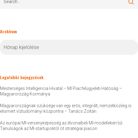
Archívum
Archívum
Legutóbbi bejegyzések
Mesterséges Intelligencia Hivatal – MI Piacfelügyeleti Hatóság –
Magyarország Kormánya
Magyarországnak szüksége van egy erős, integrált, nemzetközileg is
elismert víztudományi központra – Tanács Zoltán
Az európai MI-versenyképesség az élvonalbeli MI-modelleken túl.
Tanulságok az MI-startupoktól öt stratégiai piacon