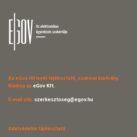
Az eGov Hírlevél tájékoztató, szakmai kiadvány.
Kiadója az
eGov Kft.
E-mail cím:
szerkesztoseg@egov.hu
Adatvédelmi tájékoztató