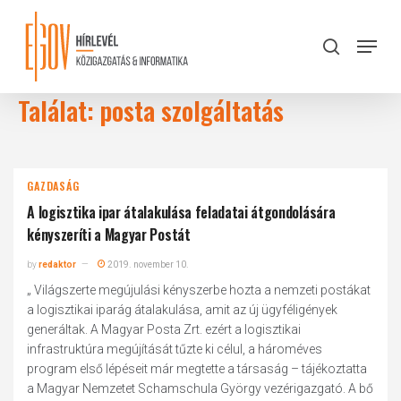
Skip
to
Menu
search
main
Close
content
Menu
Találat: posta szolgáltatás
GAZDASÁG
A logisztika ipar átalakulása feladatai átgondolására
kényszeríti a Magyar Postát
by
redaktor
2019. november 10.
„ Világszerte megújulási kényszerbe hozta a nemzeti postákat
a logisztikai iparág átalakulása, amit az új ügyféligények
generáltak. A Magyar Posta Zrt. ezért a logisztikai
infrastruktúra megújítását tűzte ki célul, a hároméves
program első lépéseit már megtette a társaság – tájékoztatta
a Magyar Nemzetet Schamschula György vezérigazgató. A bő