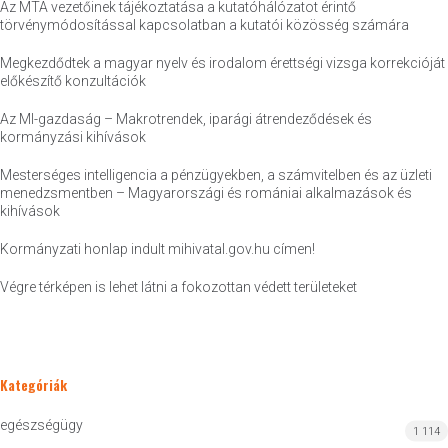
Az MTA vezetőinek tájékoztatása a kutatóhálózatot érintő
törvénymódosítással kapcsolatban a kutatói közösség számára
Megkezdődtek a magyar nyelv és irodalom érettségi vizsga korrekcióját
előkészítő konzultációk
Az MI-gazdaság – Makrotrendek, iparági átrendeződések és
kormányzási kihívások
Mesterséges intelligencia a pénzügyekben, a számvitelben és az üzleti
menedzsmentben – Magyarországi és romániai alkalmazások és
kihívások
Kormányzati honlap indult mihivatal.gov.hu címen!
Végre térképen is lehet látni a fokozottan védett területeket
Kategóriák
egészségügy
1 114