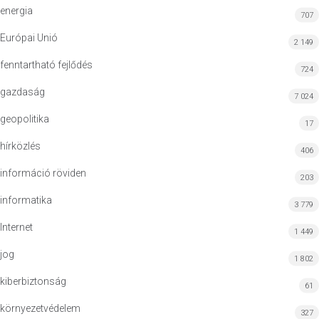
energia
707
Európai Unió
2 149
fenntartható fejlődés
724
gazdaság
7 024
geopolitika
17
hírközlés
406
információ röviden
203
informatika
3 779
Internet
1 449
jog
1 802
kiberbiztonság
61
környezetvédelem
327