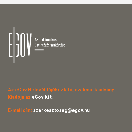
Az eGov Hírlevél tájékoztató, szakmai kiadvány.
Kiadója az
eGov Kft.
E-mail cím:
szerkesztoseg@egov.hu