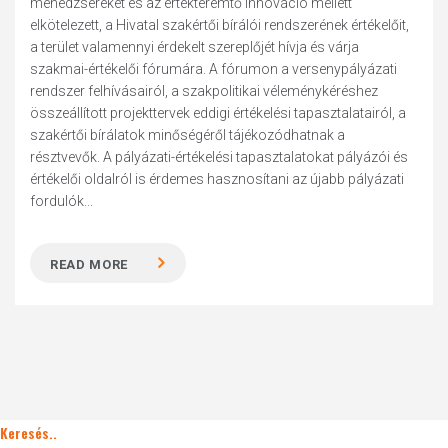
menedzsereket és az értékteremtő innováció mellett
elkötelezett, a Hivatal szakértői bírálói rendszerének értékelőit,
a terület valamennyi érdekelt szereplőjét hívja és várja
szakmai-értékelői fórumára. A fórumon a versenypályázati
rendszer felhívásairól, a szakpolitikai véleménykéréshez
összeállított projekttervek eddigi értékelési tapasztalatairól, a
szakértői bírálatok minőségéről tájékozódhatnak a
résztvevők. A pályázati-értékelési tapasztalatokat pályázói és
értékelői oldalról is érdemes hasznosítani az újabb pályázati
fordulók...
READ MORE
Keresés..