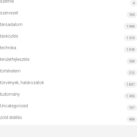
szemle
4
szervezet
190
társadalom
1 966
távközlés
1 310
technika
1 918
területfejlesztés
556
történelem
212
törvények, határozatok
1 807
tudomány
1 455
Uncategorized
197
zöld átállás
406