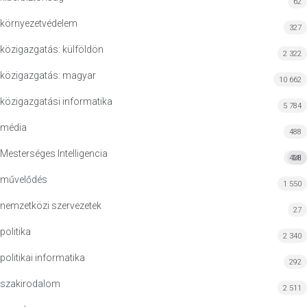
62
környezetvédelem
327
közigazgatás: külföldön
2 322
közigazgatás: magyar
10 662
közigazgatási informatika
5 784
média
488
Mesterséges Intelligencia
428
MI
művelődés
1 550
nemzetközi szervezetek
27
politika
2 340
politikai informatika
292
szakirodalom
2 511