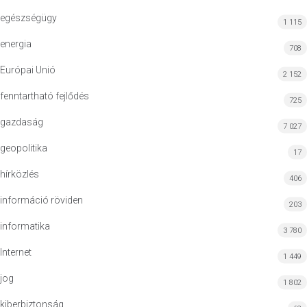
egészségügy
1 115
energia
708
Európai Unió
2 152
fenntartható fejlődés
725
gazdaság
7 027
geopolitika
17
hírközlés
406
információ röviden
203
informatika
3 780
Internet
1 449
jog
1 802
kiberbiztonság