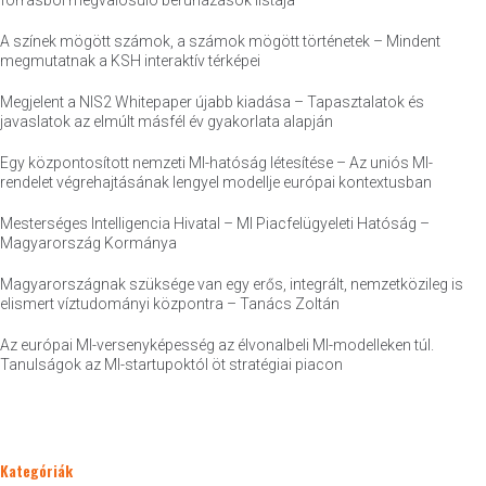
forrásból megvalósuló beruházások listája
A színek mögött számok, a számok mögött történetek – Mindent
megmutatnak a KSH interaktív térképei
Megjelent a NIS2 Whitepaper újabb kiadása – Tapasztalatok és
javaslatok az elmúlt másfél év gyakorlata alapján
Egy központosított nemzeti MI-hatóság létesítése – Az uniós MI-
rendelet végrehajtásának lengyel modellje európai kontextusban
Mesterséges Intelligencia Hivatal – MI Piacfelügyeleti Hatóság –
Magyarország Kormánya
Magyarországnak szüksége van egy erős, integrált, nemzetközileg is
elismert víztudományi központra – Tanács Zoltán
Az európai MI-versenyképesség az élvonalbeli MI-modelleken túl.
Tanulságok az MI-startupoktól öt stratégiai piacon
Kategóriák