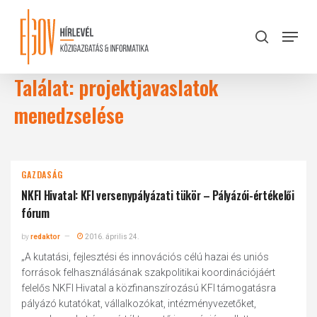
Skip
to
Menu
search
main
Close
content
Menu
Találat: projektjavaslatok
menedzselése
GAZDASÁG
NKFI Hivatal: KFI versenypályázati tükör – Pályázói-értékelői
fórum
by
redaktor
2016. április 24.
„A kutatási, fejlesztési és innovációs célú hazai és uniós
források felhasználásának szakpolitikai koordinációjáért
felelős NKFI Hivatal a közfinanszírozású KFI támogatásra
pályázó kutatókat, vállalkozókat, intézményvezetőket,