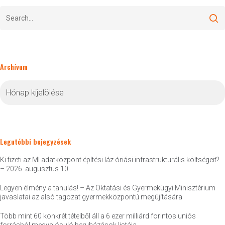
Archívum
Archívum
Legutóbbi bejegyzések
Ki fizeti az MI adatközpont építési láz óriási infrastrukturális költségeit?
– 2026. augusztus 10.
Legyen élmény a tanulás! – Az Oktatási és Gyermekügyi Minisztérium
javaslatai az alsó tagozat gyermekközpontú megújítására
Több mint 60 konkrét tételből áll a 6 ezer milliárd forintos uniós