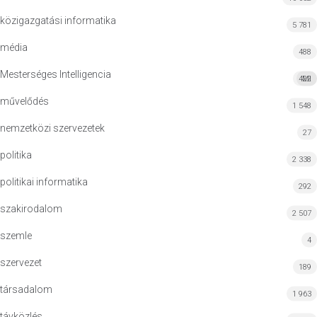
közigazgatási informatika
5 781
média
488
Mesterséges Intelligencia
422
MI
művelődés
1 548
nemzetközi szervezetek
27
politika
2 338
politikai informatika
292
szakirodalom
2 507
szemle
4
szervezet
189
társadalom
1 963
távközlés