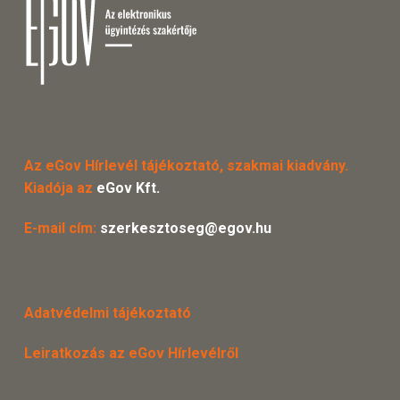
Az eGov Hírlevél tájékoztató, szakmai kiadvány.
Kiadója az
eGov Kft.
E-mail cím:
szerkesztoseg@egov.hu
Adatvédelmi tájékoztató
Leiratkozás az eGov Hírlevélről