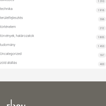
1 310
technika
1 916
területfejlesztés
556
történelem
212
törvények, határozatok
1 805
tudomány
1 453
Uncategorized
197
zöld átállás
403