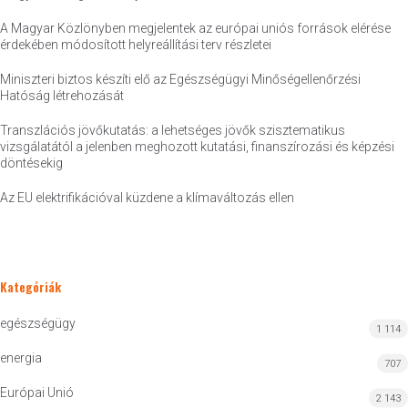
A Magyar Közlönyben megjelentek az európai uniós források elérése
érdekében módosított helyreállítási terv részletei
Miniszteri biztos készíti elő az Egészségügyi Minőségellenőrzési
Hatóság létrehozását
Transzlációs jövőkutatás: a lehetséges jövők szisztematikus
vizsgálatától a jelenben meghozott kutatási, finanszírozási és képzési
döntésekig
Az EU elektrifikációval küzdene a klímaváltozás ellen
Kategóriák
egészségügy
1 114
energia
707
Európai Unió
2 143