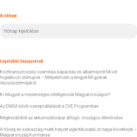
Archívum
Archívum
Legutóbbi bejegyzések
Közfinanszírozású számítási kapacitás és alkalmazott MI-vel
foglalkozó startupok – Mélyelemzés a lengyel MI-gyárak
ökoszisztémájáról
Ki felügyeli a mesterséges intelligenciát Magyarországon?
Az ENISA bővíti szerepvállalását a CVE Programban
Megkezdődött az akkumulátoripar átfogó, országos ellenőrzése
A hőség és szárazság miatti helyzet legkritikusabb öt napja következik –
Magyarország Kormánya