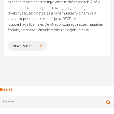
szabadalmaztatás terén figyelemre méltóan erősek. A zöld
szabadalmaztatás regionális szintje, a gazdasági
tevékenység, az oktatás és a helyi munkaerő dinamikája
közötti kapcsolatot is vizsgálja az OECD-régiókban.
Koppenhága (Dánia és Dél-Svédország egy részét magában
foglaló, határokon átnyúló terület) példáján keresztül...
READ MORE
Keresés..