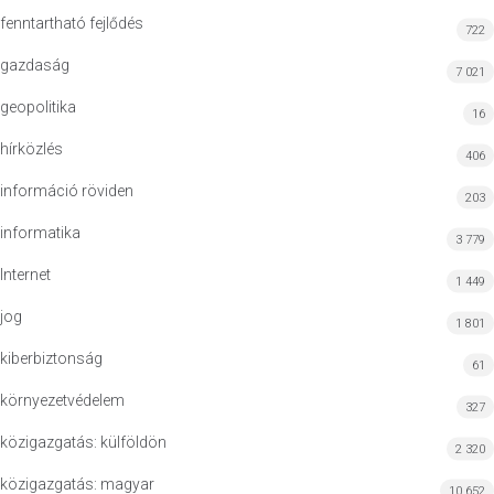
fenntartható fejlődés
722
gazdaság
7 021
geopolitika
16
hírközlés
406
információ röviden
203
informatika
3 779
Internet
1 449
jog
1 801
kiberbiztonság
61
környezetvédelem
327
közigazgatás: külföldön
2 320
közigazgatás: magyar
10 652