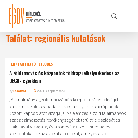
Skip
to
Menu
search
main
Close
content
Menu
Találat: regionális kutatások
FENNTARTHATÓ FEJLŐDÉS
A zöld innovációs központok földrajzi elhelyezkedése az
OECD-régiókban
by
redaktor
2024. szeptember 30.
„A tanulmány a „zöld innovációs központok” térbeliségét,
valamint a zöld szabadalmak és a helyi munkaerőpiacok
közötti kapcsolatot vizsgálja. Az elemzés a zöld találmányok
szabadalmaztatási tevékenységének területi eloszlását és
alakulását vizsgálja, és azonosítja a zöld innovációs
központokat, azaz azokat a régiókat, amelyek a zöld