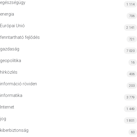
egészségügy
1 114
energia
706
Európai Unió
2 141
fenntartható fejlődés
721
gazdaság
7 020
geopolitika
16
hírközlés
406
információ röviden
203
informatika
3 779
Internet
1 449
jog
1 801
kiberbiztonság
60