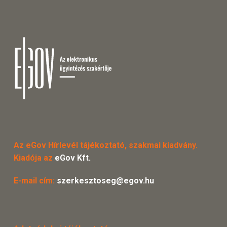
Az eGov Hírlevél tájékoztató, szakmai kiadvány.
Kiadója az
eGov Kft.
E-mail cím:
szerkesztoseg@egov.hu