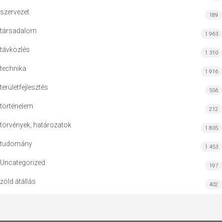
szervezet
189
társadalom
1 963
távközlés
1 310
technika
1 916
területfejlesztés
556
történelem
212
törvények, határozatok
1 805
tudomány
1 453
Uncategorized
197
zöld átállás
402