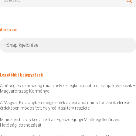
Archívum
Archívum
Legutóbbi bejegyzések
A hőség és szárazság miatti helyzet legkritikusabb öt napja következik –
Magyarország Kormánya
A Magyar Közlönyben megjelentek az európai uniós források elérése
érdekében módosított helyreállítási terv részletei
Miniszteri biztos készíti elő az Egészségügyi Minőségellenőrzési
Hatóság létrehozását