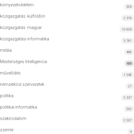
környezetvédelem
326
közigazgatás: külföldön
2 319
közigazgatás: magyar
10 650
közigazgatási informatika
5 781
média
488
Mesterséges Intelligencia
420
MI
művelődés
1 548
nemzetközi szervezetek
27
politika
2 337
politikai informatika
292
szakirodalom
2 507
szemle
4