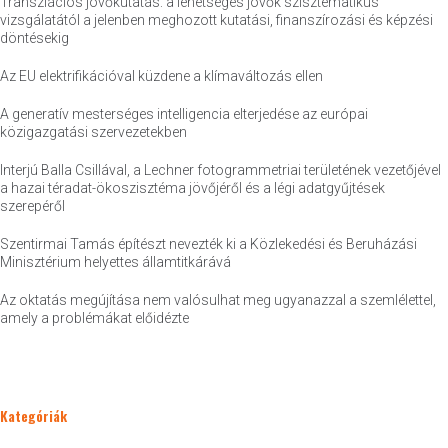
Transzlációs jövőkutatás: a lehetséges jövők szisztematikus
vizsgálatától a jelenben meghozott kutatási, finanszírozási és képzési
döntésekig
Az EU elektrifikációval küzdene a klímaváltozás ellen
A generatív mesterséges intelligencia elterjedése az európai
közigazgatási szervezetekben
Interjú Balla Csillával, a Lechner fotogrammetriai területének vezetőjével
a hazai téradat-ökoszisztéma jövőjéről és a légi adatgyűjtések
szerepéről
Szentirmai Tamás építészt nevezték ki a Közlekedési és Beruházási
Minisztérium helyettes államtitkárává
Az oktatás megújítása nem valósulhat meg ugyanazzal a szemlélettel,
amely a problémákat előidézte
Kategóriák