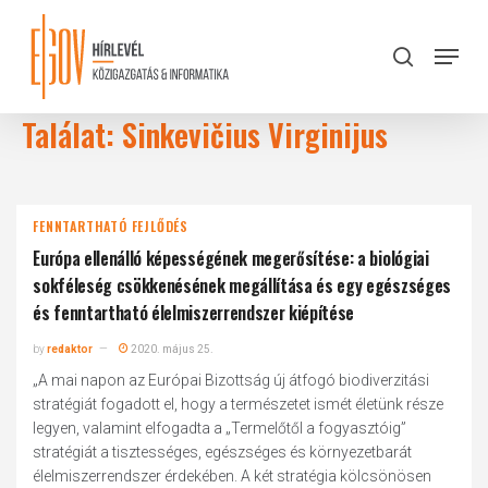
Skip
to
Menu
search
main
Close
content
Menu
Találat: Sinkevičius Virginijus
FENNTARTHATÓ FEJLŐDÉS
Európa ellenálló képességének megerősítése: a biológiai
sokféleség csökkenésének megállítása és egy egészséges
és fenntartható élelmiszerrendszer kiépítése
by
redaktor
2020. május 25.
„A mai napon az Európai Bizottság új átfogó biodiverzitási
stratégiát fogadott el, hogy a természetet ismét életünk része
legyen, valamint elfogadta a „Termelőtől a fogyasztóig”
stratégiát a tisztességes, egészséges és környezetbarát
élelmiszerrendszer érdekében. A két stratégia kölcsönösen