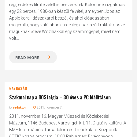
régi, érdekes filmfelvételt is beszereztek. Különösen izgalmas
egy 22 perces, 1980-ban készül felvétel, amelyben Jobs az
Apple korai időszakáról beszél, és ahol előadásában
megemlíti, hogy valójában eredetileg csak azért raktak össze
maguknak Steve Wozniakkal egy számítógépet, mivel nem
volt...
READ MORE
GAZDASÁG
Szakmai nap a DOStalgia – 30 éves a PC kiállításon
by
redaktor
2011. november 7.
2011. november 16. Magyar Műszaki és Közlekedési
Múzeum, 1146 Budapest Városligeti krt. 11. Digitális kultúra. A
BME Információs Társadalom és Trendkutató Központtal
(ITTK) közös program. 10:00 Rab Árpád: Elvékonyodó