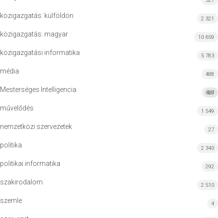
327
közigazgatás: külföldön
2 321
közigazgatás: magyar
10 659
közigazgatási informatika
5 783
média
488
Mesterséges Intelligencia
427
MI
művelődés
1 549
nemzetközi szervezetek
27
politika
2 340
politikai informatika
292
szakirodalom
2 510
szemle
4