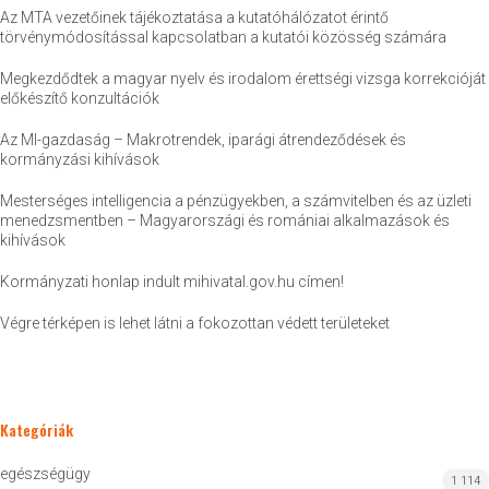
Az MTA vezetőinek tájékoztatása a kutatóhálózatot érintő
törvénymódosítással kapcsolatban a kutatói közösség számára
Megkezdődtek a magyar nyelv és irodalom érettségi vizsga korrekcióját
előkészítő konzultációk
Az MI-gazdaság – Makrotrendek, iparági átrendeződések és
kormányzási kihívások
Mesterséges intelligencia a pénzügyekben, a számvitelben és az üzleti
menedzsmentben – Magyarországi és romániai alkalmazások és
kihívások
Kormányzati honlap indult mihivatal.gov.hu címen!
Végre térképen is lehet látni a fokozottan védett területeket
Kategóriák
egészségügy
1 114