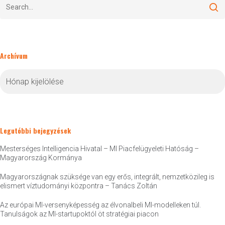
Archívum
Archívum
Legutóbbi bejegyzések
Mesterséges Intelligencia Hivatal – MI Piacfelügyeleti Hatóság –
Magyarország Kormánya
Magyarországnak szüksége van egy erős, integrált, nemzetközileg is
elismert víztudományi központra – Tanács Zoltán
Az európai MI-versenyképesség az élvonalbeli MI-modelleken túl.
Tanulságok az MI-startupoktól öt stratégiai piacon