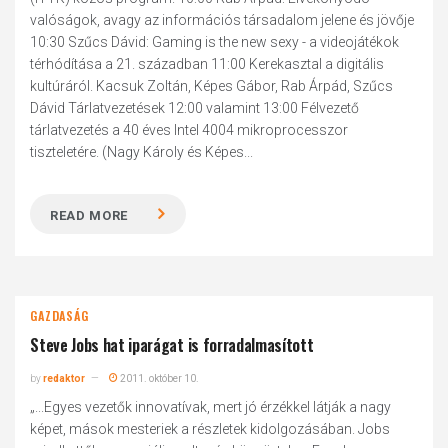
valóságok, avagy az információs társadalom jelene és jövője
10:30 Szűcs Dávid: Gaming is the new sexy - a videojátékok
térhódítása a 21. században 11:00 Kerekasztal a digitális
kultúráról. Kacsuk Zoltán, Képes Gábor, Rab Árpád, Szűcs
Dávid Tárlatvezetések 12:00 valamint 13:00 Félvezető
tárlatvezetés a 40 éves Intel 4004 mikroprocesszor
tiszteletére. (Nagy Károly és Képes...
READ MORE
GAZDASÁG
Steve Jobs hat iparágat is forradalmasított
by
redaktor
2011. október 10.
„...Egyes vezetők innovatívak, mert jó érzékkel látják a nagy
képet, mások mesteriek a részletek kidolgozásában. Jobs