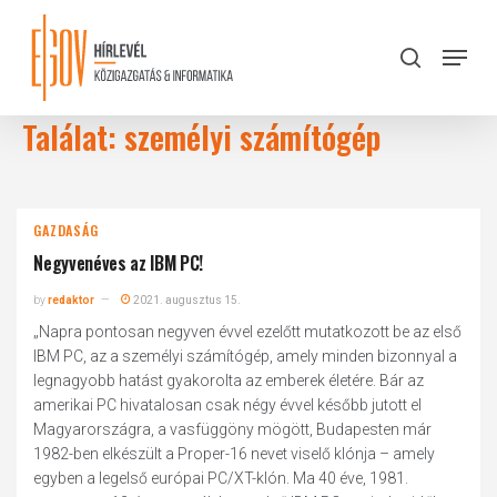
Skip
to
Menu
search
main
Close
content
Menu
Találat: személyi számítógép
GAZDASÁG
Negyvenéves az IBM PC!
by
redaktor
2021. augusztus 15.
„Napra pontosan negyven évvel ezelőtt mutatkozott be az első
IBM PC, az a személyi számítógép, amely minden bizonnyal a
legnagyobb hatást gyakorolta az emberek életére. Bár az
amerikai PC hivatalosan csak négy évvel később jutott el
Magyarországra, a vasfüggöny mögött, Budapesten már
1982-ben elkészült a Proper-16 nevet viselő klónja – amely
egyben a legelső európai PC/XT-klón. Ma 40 éve, 1981.