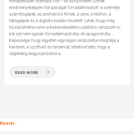
mindkettőben zseniális volt – és könyörtelen. Ennek
eredményeképpen hat iparágat forradalmasított: a személyi
számítógépek, az animációs filmek, a zene, a telefon, a
táblagépek és a digitális kiadás területét. Lehet, hogy még
hozzá lehetne venni a kiskereskedelmi üzletlánc rendszert is,
bár ezt nem igazán forradalmasította, de újragondolta. ...
Képessége, hogy egyetlen egységes rendszerbe integrálja a
hardvert, a szoftvert és tartalmat, lehetővé tette, hogy a
végletekig leegyszerűsítse a...
READ MORE
Keresés..