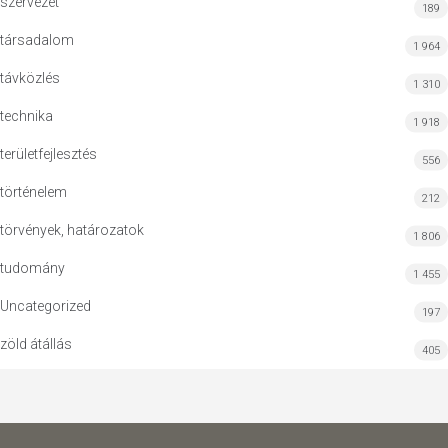
szervezet
189
társadalom
1 964
távközlés
1 310
technika
1 918
területfejlesztés
556
történelem
212
törvények, határozatok
1 806
tudomány
1 455
Uncategorized
197
zöld átállás
405