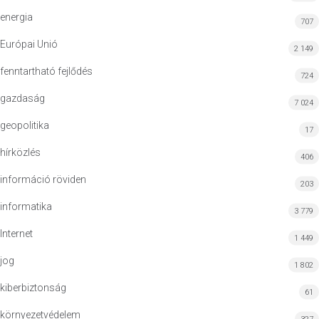
energia
707
Európai Unió
2 149
fenntartható fejlődés
724
gazdaság
7 024
geopolitika
17
hírközlés
406
információ röviden
203
informatika
3 779
Internet
1 449
jog
1 802
kiberbiztonság
61
környezetvédelem