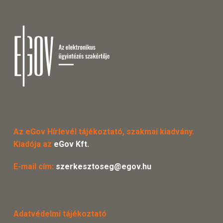
Az eGov Hírlevél tájékoztató, szakmai kiadvány.
Kiadója az
eGov Kft.
E-mail cím:
szerkesztoseg@egov.hu
Adatvédelmi tájékoztató