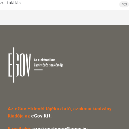
zöld átállás
403
Az eGov Hírlevél tájékoztató, szakmai kiadvány.
Kiadója az
eGov Kft.
E-mail cím:
szerkesztoseg@egov.hu