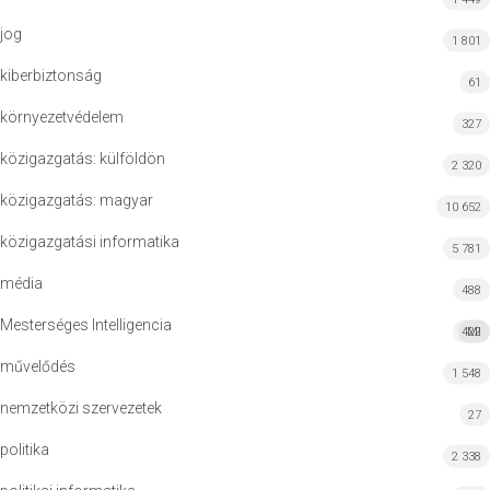
jog
1 801
kiberbiztonság
61
környezetvédelem
327
közigazgatás: külföldön
2 320
közigazgatás: magyar
10 652
közigazgatási informatika
5 781
média
488
Mesterséges Intelligencia
422
MI
művelődés
1 548
nemzetközi szervezetek
27
politika
2 338