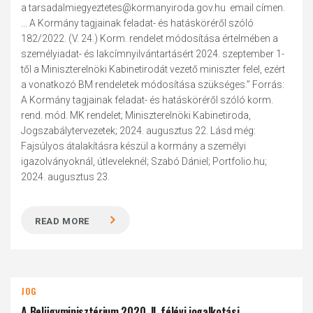
a tarsadalmiegyeztetes@kormanyiroda.gov.hu email címen.
... A Kormány tagjainak feladat- és hatásköréről szóló
182/2022. (V. 24.) Korm. rendelet módosítása értelmében a
személyiadat- és lakcímnyilvántartásért 2024. szeptember 1-
től a Miniszterelnöki Kabinetirodát vezető miniszter felel, ezért
a vonatkozó BM rendeletek módosítása szükséges.” Forrás:
A Kormány tagjainak feladat- és hatásköréről szóló korm.
rend. mód. MK rendelet; Miniszterelnöki Kabinetiroda,
Jogszabálytervezetek; 2024. augusztus 22. Lásd még:
Fajsúlyos átalakításra készül a kormány a személyi
igazolványoknál, útleveleknél; Szabó Dániel; Portfolio.hu;
2024. augusztus 23.
READ MORE
JOG
A Belügyminisztérium 2020. II. félévi jogalkotási