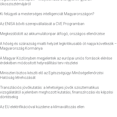
ökoszisztémájáról
Ki felügyeli a mesterséges intelligenciát Magyarországon?
Az ENISA bővíti szerepvállalását a CVE Programban
Megkezdődött az akkumulátoripar átfogó, országos ellenőrzése
A hőség és szárazság miatti helyzet legkritikusabb öt napja következik –
Magyarország Kormánya
A Magyar Közlönyben megjelentek az európai uniós források elérése
érdekében módosított helyreállítási terv részletei
Miniszteri biztos készíti elő az Egészségügyi Minőségellenőrzési
Hatóság létrehozását
Transzlációs jövőkutatás: a lehetséges jövők szisztematikus
vizsgálatától a jelenben meghozott kutatási, finanszírozási és képzési
döntésekig
Az EU elektrifikációval küzdene a klímaváltozás ellen