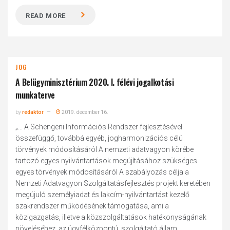
READ MORE
JOG
A Belügyminisztérium 2020. I. félévi jogalkotási
munkaterve
by
redaktor
2019. december 16.
„... A Schengeni Információs Rendszer fejlesztésével
összefüggő, továbbá egyéb, jogharmonizációs célú
törvények módosításáról A nemzeti adatvagyon körébe
tartozó egyes nyilvántartások megújításához szükséges
egyes törvények módosításáról A szabályozás célja a
Nemzeti Adatvagyon Szolgáltatásfejlesztés projekt keretében
megújuló személyiadat és lakcím-nyilvántartást kezelő
szakrendszer működésének támogatása, ami a
közigazgatás, illetve a közszolgáltatások hatékonyságának
növeléséhez, az ügyfélközpontú, szolgáltató állam