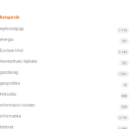
Kategóriák
egészségügy
1 114
energia
707
Európai Unió
2 143
fenntartható fejlődés
722
gazdaság
7 021
geopolitika
16
hírközlés
406
információ röviden
203
informatika
3 779
Internet
1 449