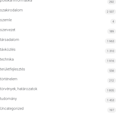
politikai informatika
292
szakirodalom
2 507
szemle
4
szervezet
189
társadalom
1 963
távközlés
1 310
technika
1 916
területfejlesztés
556
történelem
212
törvények, határozatok
1 805
tudomány
1 453
Uncategorized
197