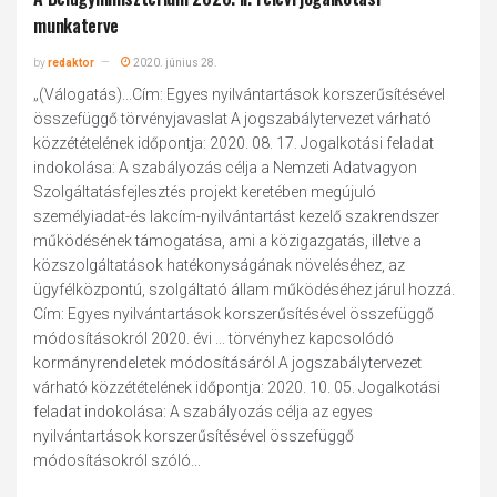
munkaterve
by
redaktor
2020. június 28.
„(Válogatás)...Cím: Egyes nyilvántartások korszerűsítésével
összefüggő törvényjavaslat A jogszabálytervezet várható
közzétételének időpontja: 2020. 08. 17. Jogalkotási feladat
indokolása: A szabályozás célja a Nemzeti Adatvagyon
Szolgáltatásfejlesztés projekt keretében megújuló
személyiadat-és lakcím-nyilvántartást kezelő szakrendszer
működésének támogatása, ami a közigazgatás, illetve a
közszolgáltatások hatékonyságának növeléséhez, az
ügyfélközpontú, szolgáltató állam működéséhez járul hozzá.
Cím: Egyes nyilvántartások korszerűsítésével összefüggő
módosításokról 2020. évi ... törvényhez kapcsolódó
kormányrendeletek módosításáról A jogszabálytervezet
várható közzétételének időpontja: 2020. 10. 05. Jogalkotási
feladat indokolása: A szabályozás célja az egyes
nyilvántartások korszerűsítésével összefüggő
módosításokról szóló...