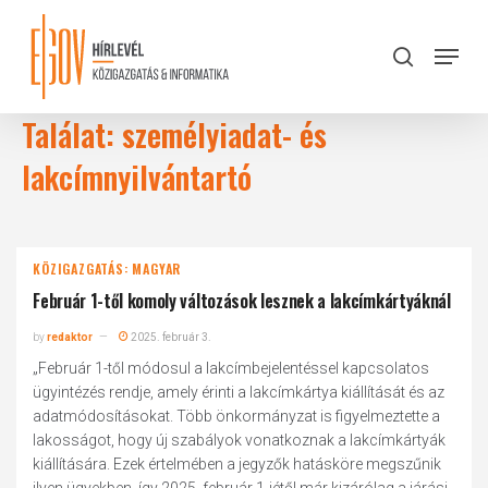
Skip
to
Menu
search
main
Close
content
Menu
Találat: személyiadat- és
lakcímnyilvántartó
KÖZIGAZGATÁS: MAGYAR
Február 1-től komoly változások lesznek a lakcímkártyáknál
by
redaktor
2025. február 3.
„Február 1-től módosul a lakcímbejelentéssel kapcsolatos
ügyintézés rendje, amely érinti a lakcímkártya kiállítását és az
adatmódosításokat. Több önkormányzat is figyelmeztette a
lakosságot, hogy új szabályok vonatkoznak a lakcímkártyák
kiállítására. Ezek értelmében a jegyzők hatásköre megszűnik