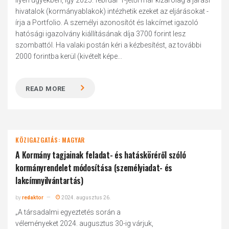
ilyen ügyekben, így 2025. február 1-jétől már kizárólag a járási
hivatalok (kormányablakok) intézhetik ezeket az eljárásokat -
írja a Portfolio. A személyi azonosítót és lakcímet igazoló
hatósági igazolvány kiállításának díja 3700 forint lesz
szombattól. Ha valaki postán kéri a kézbesítést, az további
2000 forintba kerül (kivételt képe...
READ MORE
KÖZIGAZGATÁS: MAGYAR
A Kormány tagjainak feladat- és hatásköréről szóló
kormányrendelet módosítása (személyiadat- és
lakcímnyilvántartás)
by
redaktor
2024. augusztus 26.
„A társadalmi egyeztetés során a
véleményeket 2024. augusztus 30-ig várjuk,