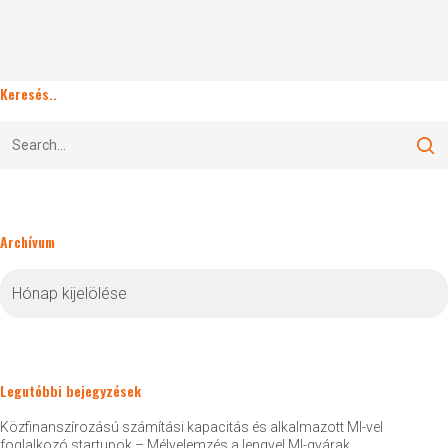
Keresés..
Archívum
Archívum
Legutóbbi bejegyzések
Közfinanszírozású számítási kapacitás és alkalmazott MI-vel
foglalkozó startupok – Mélyelemzés a lengyel MI-gyárak