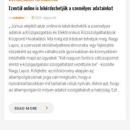
Ezentúl online is lekérdezhetjük a személyes adatainkat
by
redaktor
2015. május 26.
„ Június elejétől akár online is lekérdezhetők a személyes
adatok a Közigazgatási és Elektronikus Közszolgáltatások
Központi Hivatalától. Ma még ezt írásban tehetjük meg. Nagy
Lajos, a szervezet elnökhelyettese elmondta: egy fejlesztés
részeként az egyéni vállalkozók gyorsabban és könnyebben
intézhetik majd az ügyeiket. "Két nagyon fontos célcsoportot
érintő e-közigazgatási szolgáltatást vezettünk be" - közölte
Nagy Lajos. Kifejtette: az infotörvény alapján az
állampolgároknak joga van megtudni, hogy a
nyilvántartásokban mit tartanak róluk nyilván, illetve azt, hogy
az állampolgárról milyen adatot szolgáltatott a hatóság. Ezt...
READ MORE