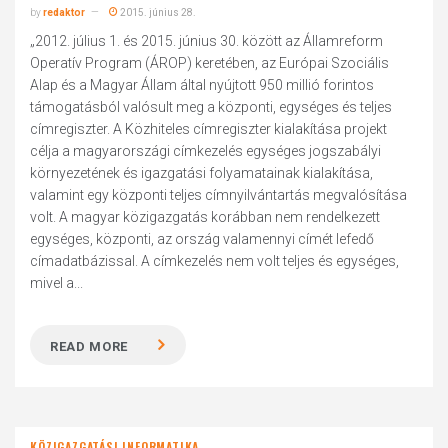
by
redaktor
2015. június 28.
„2012. július 1. és 2015. június 30. között az Államreform
Operatív Program (ÁROP) keretében, az Európai Szociális
Alap és a Magyar Állam által nyújtott 950 millió forintos
támogatásból valósult meg a központi, egységes és teljes
címregiszter. A Közhiteles címregiszter kialakítása projekt
célja a magyarországi címkezelés egységes jogszabályi
környezetének és igazgatási folyamatainak kialakítása,
valamint egy központi teljes címnyilvántartás megvalósítása
volt. A magyar közigazgatás korábban nem rendelkezett
egységes, központi, az ország valamennyi címét lefedő
címadatbázissal. A címkezelés nem volt teljes és egységes,
mivel a...
READ MORE
KÖZIGAZGATÁSI INFORMATIKA