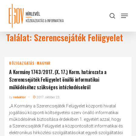
Skip
to
Menu
search
main
Close
content
Menu
Találat: Szerencsejáték Felügyelet
KÖZIGAZGATÁS: MAGYAR
A Kormány 1743/2017. (X. 17.) Korm. határozata a
Szerencsejáték Felügyelet önálló informatikai
működéséhez szükséges intézkedésekről
by
redaktor
2017. október 23.
„A Kormány a Szerencsejáték Felügyelet központi hivatal
jogállású központi költségvetési szerv önálló informatikai
működésének biztosítása érdekében 1. egyetért azzal, hogy
a Szerencsejáték Felügyelet a központosított informatikai és
elektronikus hírközlési szolgáltatásokat egyedi szolgáltatási