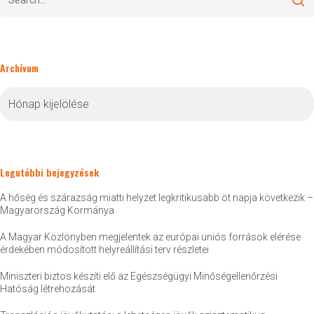
Archívum
Archívum
Legutóbbi bejegyzések
A hőség és szárazság miatti helyzet legkritikusabb öt napja következik –
Magyarország Kormánya
A Magyar Közlönyben megjelentek az európai uniós források elérése
érdekében módosított helyreállítási terv részletei
Miniszteri biztos készíti elő az Egészségügyi Minőségellenőrzési
Hatóság létrehozását