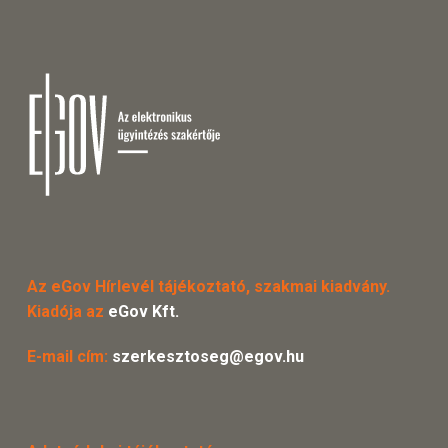
Az eGov Hírlevél tájékoztató, szakmai kiadvány.
Kiadója az
eGov Kft.
E-mail cím:
szerkesztoseg@egov.hu