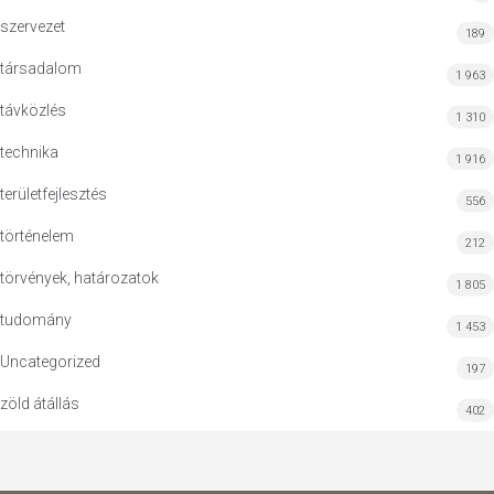
szervezet
189
társadalom
1 963
távközlés
1 310
technika
1 916
területfejlesztés
556
történelem
212
törvények, határozatok
1 805
tudomány
1 453
Uncategorized
197
zöld átállás
402