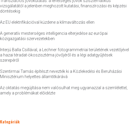
Transzlációs jövőkutatás: a lehetséges jövők szisztematikus
vizsgálatától a jelenben meghozott kutatási, finanszírozási és képzési
döntésekig
Az EU elektrifikációval küzdene a klímaváltozás ellen
A generatív mesterséges intelligencia elterjedése az európai
közigazgatási szervezetekben
Interjú Balla Csillával, a Lechner fotogrammetriai területének vezetőjével
a hazai téradat-ökoszisztéma jövőjéről és a légi adatgyűjtések
szerepéről
Szentirmai Tamás építészt nevezték ki a Közlekedési és Beruházási
Minisztérium helyettes államtitkárává
Az oktatás megújítása nem valósulhat meg ugyanazzal a szemlélettel,
amely a problémákat előidézte
Kategóriák