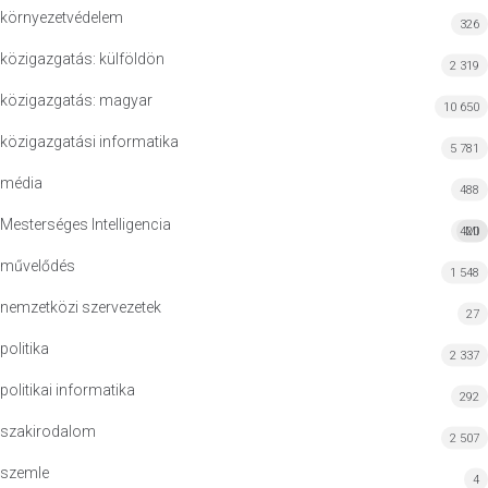
környezetvédelem
326
közigazgatás: külföldön
2 319
közigazgatás: magyar
10 650
közigazgatási informatika
5 781
média
488
Mesterséges Intelligencia
420
MI
művelődés
1 548
nemzetközi szervezetek
27
politika
2 337
politikai informatika
292
szakirodalom
2 507
szemle
4