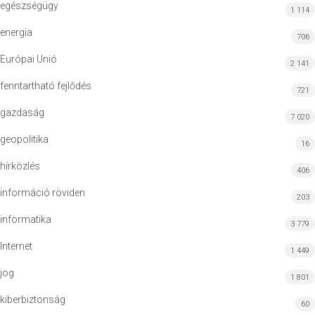
egészségügy
1 114
energia
706
Európai Unió
2 141
fenntartható fejlődés
721
gazdaság
7 020
geopolitika
16
hírközlés
406
információ röviden
203
informatika
3 779
Internet
1 449
jog
1 801
kiberbiztonság
60