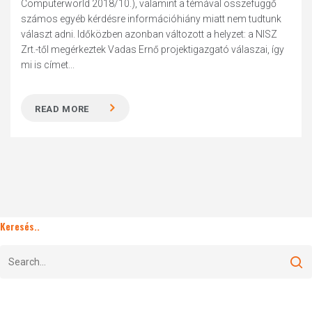
Computerworld 2018/10.), valamint a témával összefüggő
számos egyéb kérdésre információhiány miatt nem tudtunk
választ adni. Időközben azonban változott a helyzet: a NISZ
Zrt.-től megérkeztek Vadas Ernő projektigazgató válaszai, így
mi is címet...
READ MORE
Keresés..