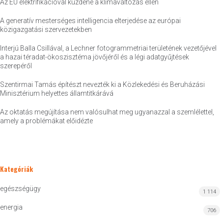
Az EU elektrifikációval küzdene a klímaváltozás ellen
A generatív mesterséges intelligencia elterjedése az európai
közigazgatási szervezetekben
Interjú Balla Csillával, a Lechner fotogrammetriai területének vezetőjével
a hazai téradat-ökoszisztéma jövőjéről és a légi adatgyűjtések
szerepéről
Szentirmai Tamás építészt nevezték ki a Közlekedési és Beruházási
Minisztérium helyettes államtitkárává
Az oktatás megújítása nem valósulhat meg ugyanazzal a szemlélettel,
amely a problémákat előidézte
Kategóriák
egészségügy
1 114
energia
706