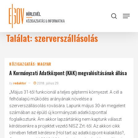
Skip
to
Menu
search
main
Close
content
Menu
Találat: szerverszállásolás
KÖZIGAZGATÁS: MAGYAR
A Kormányzati Adatközpont (KAK) megvalósításának állása
by
redaktor
2018. július 29.
„Május 31-től funkcionál a teljes géptermi környezet. A cél a
felhőalapú működés arányának növelése a
szerverszállásolás rovására. Lapunk május 30-án megjelent
számában az épülő új kormányzati adatközponttal
foglalkoztunk. Ám akkor lapzártánkig nem kaptunk választ
kérdéseinkre a projektet vezető NISZ Zrt.-től. Az akkori cikk
címében feltett kérdésre (Hol tart az adatközpont-kialakítás?,