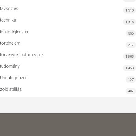
távközlés
1 310
technika
1 916
területfejlesztés
556
történelem
212
törvények, határozatok
1 805
tudomány
1 453
Uncategorized
197
zöld átállás
402