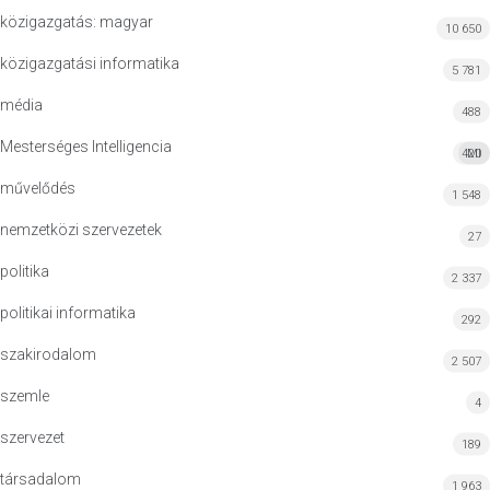
közigazgatás: magyar
10 650
közigazgatási informatika
5 781
média
488
Mesterséges Intelligencia
420
MI
művelődés
1 548
nemzetközi szervezetek
27
politika
2 337
politikai informatika
292
szakirodalom
2 507
szemle
4
szervezet
189
társadalom
1 963