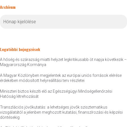
Archívum
Archívum
Legutóbbi bejegyzések
A hőség és szárazság miatti helyzet legkritikusabb öt napja következik –
Magyarország Kormánya
A Magyar Közlönyben megjelentek az európai uniós források elérése
érdekében módosított helyreállítási terv részletei
Miniszteri biztos készíti elő az Egészségügyi Minőségellenőrzési
Hatóság létrehozását
Transzlációs jövőkutatás: a lehetséges jövők szisztematikus
vizsgálatától a jelenben meghozott kutatási, finanszírozási és képzési
döntésekig