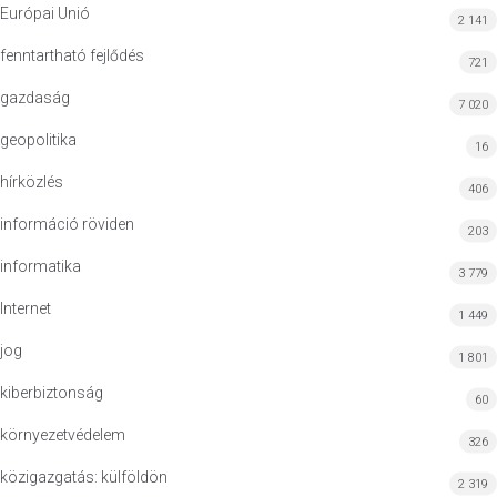
Európai Unió
2 141
fenntartható fejlődés
721
gazdaság
7 020
geopolitika
16
hírközlés
406
információ röviden
203
informatika
3 779
Internet
1 449
jog
1 801
kiberbiztonság
60
környezetvédelem
326
közigazgatás: külföldön
2 319