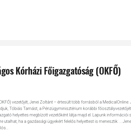
zágos Kórházi Főigazgatóság (OKFŐ)
Ő) vezetőjét, Jenei Zoltánt – értesült több forrásból a MedicalOnline. 
tudjuk, Tóbiás Tamást, a Pénzügyminisztérium korábbi főosztályvezetőjé
gazgató helyettes megbízott vezetőként látja majd el. Lapunk információi s
e utalhat, ha a gazdasági ügyekért felelős helyettest is menesztik. ... Jene
ós...