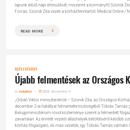
lapunk előző napi értesülését, miszerint a kormányfő Szondi Zita
Forrás: Szondi Zita vezeti a kórházfenntartót; Medical Online / 
READ MORE
Hit enter to search or ESC to close
EGÉSZSÉGÜGY
Újabb felmentések az Országos K
by
redaktor
2023. december 4.
„Orbán Viktor miniszterelnök – Szondi Zita, az Országos Kórhá
december 2-ai hatállyal felmentette tisztségéből Tóbiás Tamás g
Belügyminisztérium rövid közleménye szerint a felmentett főig
zavartalan. Az érintett vezetői álláshelyek betöltéséről később 
kórház-főigazgató, és más vezetők, így Tóbiás Tamás várható le