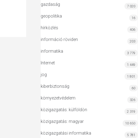
gazdaság
7 020
geopolitika
16
hírközlés
406
információ röviden
203
informatika
3 779
Internet
1 449
jog
1 801
kiberbiztonság
60
környezetvédelem
326
közigazgatás: külföldön
2 319
közigazgatás: magyar
10 650
közigazgatási informatika
5 781