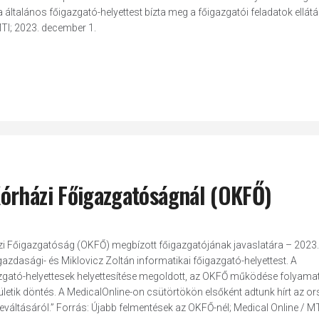
 általános főigazgató-helyettest bízta meg a főigazgatói feladatok ellátá
MTI; 2023. december 1.
órházi Főigazgatóságnál (OKFŐ)
zi Főigazgatóság (OKFŐ) megbízott főigazgatójának javaslatára – 2023.
azdasági- és Miklovicz Zoltán informatikai főigazgató-helyettest. A
azgató-helyettesek helyettesítése megoldott, az OKFŐ működése folyama
születik döntés. A MedicalOnline-on csütörtökön elsőként adtunk hírt az 
váltásáról.” Forrás: Újabb felmentések az OKFŐ-nél; Medical Online / MT