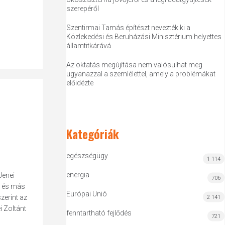
szerepéről
Szentirmai Tamás építészt nevezték ki a
Közlekedési és Beruházási Minisztérium helyettes
államtitkárává
Az oktatás megújítása nem valósulhat meg
ugyanazzal a szemlélettel, amely a problémákat
előidézte
Kategóriák
egészségügy
1 114
energia
Jenei
706
t és más
Európai Unió
zerint az
2 141
i Zoltánt
fenntartható fejlődés
721