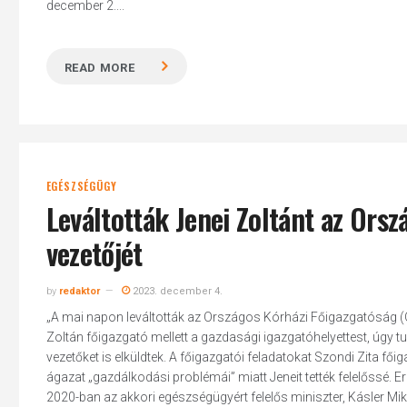
december 2....
READ MORE
EGÉSZSÉGÜGY
Leváltották Jenei Zoltánt az Ors
vezetőjét
by
redaktor
2023. december 4.
„A mai napon leváltották az Országos Kórházi Főigazgatóság (OKF
Zoltán főigazgató mellett a gazdasági igazgatóhelyettest, úgy 
vezetőket is elküldtek. A főigazgatói feladatokat Szondi Zita fői
ágazat „gazdálkodási problémái” miatt Jeneit tették felelőssé. Err
2020-ban az akkori egészségügyért felelős miniszter, Kásler Mikl