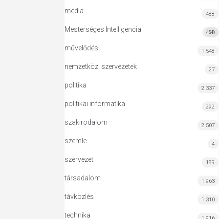
média
488
Mesterséges Intelligencia
420
MI
művelődés
1 548
nemzetközi szervezetek
27
politika
2 337
politikai informatika
292
szakirodalom
2 507
szemle
4
szervezet
189
társadalom
1 963
távközlés
1 310
technika
1 916