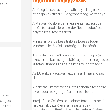
sával.”
A hőség és szárazság miatti helyzet legkritikusabb
öt napja következik – Magyarország Kormánya
A Magyar Közlönyben megjelentek az európai
uniós források elérése érdekében módosított
helyreállítási terv részletei
Miniszteri biztos készíti elő az Egészségügyi
Minőségellenőrzési Hatóság létrehozását
Transzlációs jövőkutatás: a lehetséges jövők
szisztematikus vizsgálatától a jelenben meghozott
kutatási, finanszírozási és képzési döntésekig
Az EU elektrifikációval küzdene a klímaváltozás
ellen
A generatív mesterséges intelligencia elterjedése
az európai közigazgatási szervezetekben
tos és
országos
Interjú Balla Csillával, a Lechner fotogrammetriai
területének vezetőjével a hazai téradat-
I; 2023.
ökoszisztéma jövőjéről és a légi adatgyűjtések