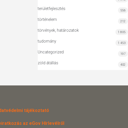
területfejlesztés
556
történelem
212
törvények, határozatok
1 805
tudomány
1 453
Uncategorized
197
zöld átállás
402
datvédelmi tájékoztató
eiratkozás az eGov Hírlevélről