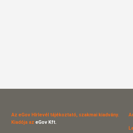
Az eGov Hírlevél tájékoztató, szakmai kiadvány.
A
Kiadója az
eGov Kft.
L