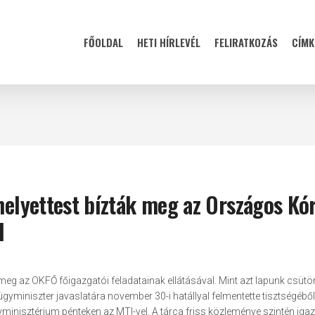
FŐOLDAL
HETI HÍRLEVÉL
FELIRATKOZÁS
CÍMK
-helyettest bízták meg az Országos Kó
l
 meg az OKFŐ főigazgatói feladatainak ellátásával. Mint azt lapunk csüt
gyminiszter javaslatára november 30-i hatállyal felmentette tisztségéből
minisztérium pénteken az MTI-vel. A tárca friss közleménye szintén igaz