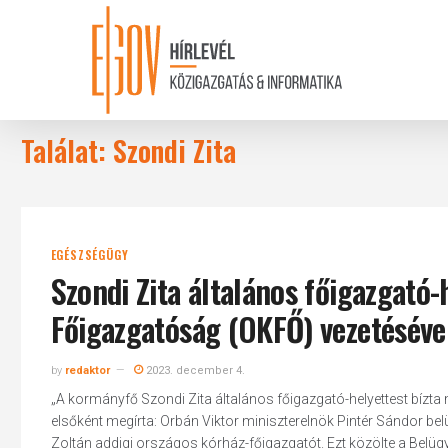
Skip
to
main
content
Találat: Szondi Zita
EGÉSZSÉGÜGY
Szondi Zita általános főigazgató
Főigazgatóság (OKFŐ) vezetéséve
by
redaktor
2023. december 4.
„A kormányfő Szondi Zita általános főigazgató-helyettest bízta
elsőként megírta: Orbán Viktor miniszterelnök Pintér Sándor belü
Zoltán addigi országos kórház-főigazgatót. Ezt közölte a Belügy