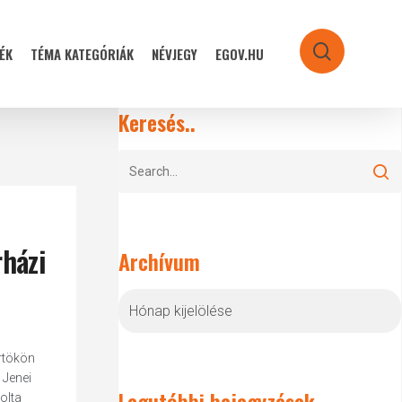
ÉK
TÉMA KATEGÓRIÁK
NÉVJEGY
EGOV.HU
search
Keresés..
rházi
Archívum
Archívum
örtökön
 Jenei
Legutóbbi bejegyzések
olta